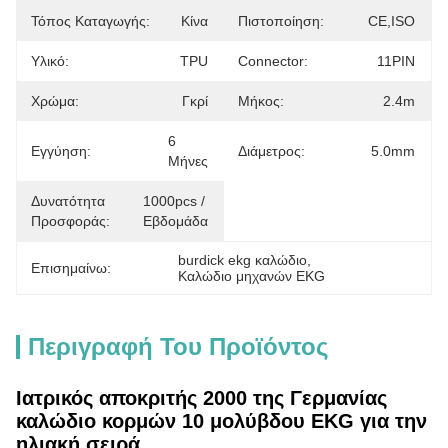
Τόπος Καταγωγής:
Κίνα
Πιστοποίηση:
CE,ISO
Υλικό:
TPU
Connector:
11PIN
Χρώμα:
Γκρί
Μήκος:
2.4m
6 
Εγγύηση:
Διάμετρος:
5.0mm
Μήνες
Δυνατότητα
1000pcs / 
Προσφοράς:
Εβδομάδα
burdick ekg καλώδιο
, 
Επισημαίνω:
Καλώδιο μηχανών EKG
Περιγραφή Του Προϊόντος
Ιατρικός αποκριτής 2000 της Γερμανίας
καλώδιο κορμών 10 μολύβδου EKG για την
ηλιακή σειρά