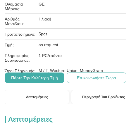
Ονομασία
GE
Μάρκας:
Αριθμός
Ηλιακή
Μοντέλου:
5pcs
Τροποποιημένο:
as request
Τιμή:
Πληροφορίες
1 PC/τσάντα
Συσκευασίας:
Μ / Τ, Western Union, MoneyGram
Όροι Πληρωμής:
Πάρτε Την Καλύτερη Τιμή
Επικοινωνήστε Τώρα
Λεπτομέρειες
Περιγραφή Του Προϊόντος
Λεπτομέρειες