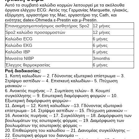
Αυτό το συμβατό καλώδιο κορμών λειτουργεί με τα ακόλουθα
όργανα ελέγχου ECG: Αετός
της Γερμανίας Marquette, ηλιακός,
εξόρμηση, εργαστήριο της Mac, εργαστήριο της Cath, και
ενότητες datex-Ohmeda ε-Prestin και μ-Prestin.
Επαναχρησιμοποιήσιμος αισθητήρας Spo2
12 μήνες
Spo2 καλώδιο προσαρμοστών
12 μήνες
Καλώδιο ECG
6 μήνες
Καλώδιο EKG
6 μήνες
Καλώδιο IBP
6 μήνες
Μανσέτα NIBP
3months
Έλεγχος θερμοκρασίας
6 μήνες
Ροή διαδικασίας:
1. Κοπή καλωδίων -- 2. Γδύνοντας εξωτερικό επίστρωμα -- 3.
Στρίψιμο ασπίδων -- 4. Επισκευή καλωδίων-- 5. Πτύχωση
μανικιών --
6. Ανοικτός πυρήνας --7. Συμπίεση τελών-- 8. Κουμπί
συγκόλλησης -- 9. Εσωτερική διαμόρφωση φορμών -- 10.
Εξωτερική διαμόρφωση φορμών--
11. Δοκιμή -- 12. Κοπή καλωδίων --13. Γδύνοντας εξωτερικό
επίστρωμα-- 14. Στρίψιμο ασπίδων -- 15. Πτύχωση μανικιών --
16. Ανοικτός πυρήνας -- 17. Συγκόλληση -- 18. Διαμόρφωση των
βουλωμάτων της εσωτερικής φόρμας -- 19. Διαμόρφωση των
βουλωμάτων της εσωτερικής φόρμας --
20. Επιθεώρηση του καλωδίου -- 21. Διανομέας συγκόλλησης --
22. Εσωτερική φόρμα του διανομέα --