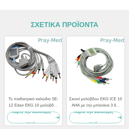
ΣΧΕΤΙΚΑ ΠΡΟΪΟΝΤΑ
Το παιδιατρικό καλώδιο SE-
Σκοινί μολύβδου EKG ICE 10
12 Edan EKG 10 μολύβδου
AHA με την μπανάνα 3.6m
εκφράζει το σακάκι SE-1200
DB 15 συνδετήρας Newtech
Πάρτε την καλύτερη
Πάρτε την καλύτερη
3.6m TPU
1206
τιμή
τιμή