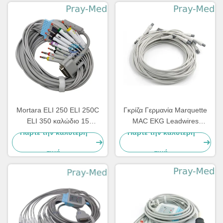
Mortara ELI 250 ELI 250C
Γκρίζα Γερμανία Marquette
ELI 350 καλώδιο 15
MAC EKG Leadwires
ΚΑΡΦΊΤΣΑ 3.6m EKG
420101-002 10 AHA 1.2M
Πάρτε την καλύτερη
Πάρτε την καλύτερη
μόλυβδος 10
τιμή
τιμή