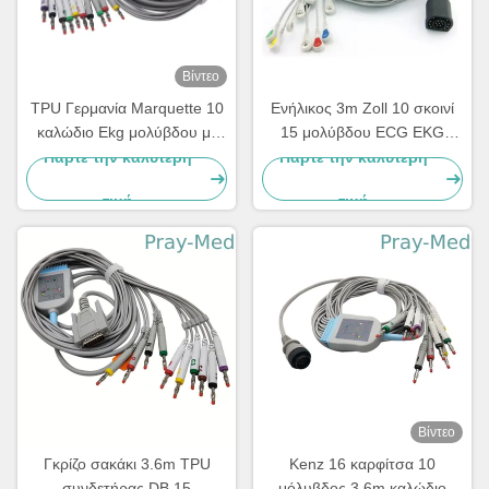
Βίντεο
TPU Γερμανία Marquette 10
Ενήλικος 3m Zoll 10 σκοινί
καλώδιο Ekg μολύβδου με
15 μολύβδου ECG EKG
την μπανάνα 4,0 2029893-
καρφίτσα για το Μ και το Ε
Πάρτε την καλύτερη
Πάρτε την καλύτερη
001
Serie
τιμή
τιμή
Βίντεο
Γκρίζο σακάκι 3.6m TPU
Kenz 16 καρφίτσα 10
συνδετήρας DB 15
μόλυβδος 3.6m καλώδιο