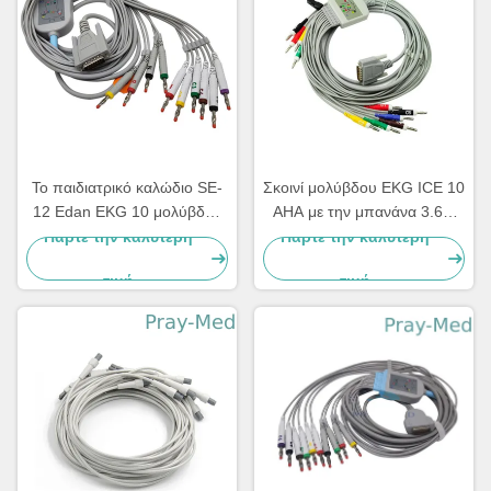
Το παιδιατρικό καλώδιο SE-
Σκοινί μολύβδου EKG ICE 10
12 Edan EKG 10 μολύβδου
AHA με την μπανάνα 3.6m
εκφράζει το σακάκι SE-1200
DB 15 συνδετήρας Newtech
Πάρτε την καλύτερη
Πάρτε την καλύτερη
3.6m TPU
1206
τιμή
τιμή