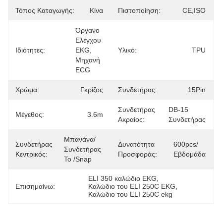
Τόπος Καταγωγής:
Κίνα
Πιστοποίηση:
CE,ISO
Όργανο 
Ελέγχου 
Ιδιότητες:
EKG, 
Υλικό:
TPU
Μηχανή 
ECG
Χρώμα:
Γκρίζος
Συνδετήρας:
15Pin
Συνδετήρας
DB-15 
Μέγεθος:
3.6m
Ακραίος:
Συνδετήρας
Μπανάνα/
Συνδετήρας
Δυνατότητα
600pcs/
Συνδετήρας 
Κεντρικός:
Προσφοράς:
Εβδομάδα
Το /Snap
ELI 350 καλώδιο EKG
, 
Επισημαίνω:
Καλώδιο του ELI 250C EKG
, 
Καλώδιο του ELI 250C ekg