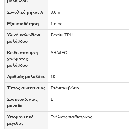
μολύβδου
Συνολικό
μήκος Λ
3.6m
Εξουσιοδότηση
1 έτος
Υλικό καλωδίων
Σακάκι TPU
μολύβδου
Κωδικοποίηση
AHA/IEC
χρώματος
μολύβδου
Αριθμός μολύβδου
10
Τύπος συσκευσίας
Τσάντα/κιβώτιο
Συσκευάζοντας
1
μονάδα
Υπομονετικό
Ενήλικος/παιδιατρικός
μέγεθος