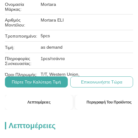
Ονομασία
Mortara
Μάρκας:
Αριθμός
Mortara ELI
Μοντέλου:
5pcs
Τροποποιημένο:
as demand
Τιμή:
Πληροφορίες
1pcs/τσάντα
Συσκευασίας:
T/T, Western Union,
Όροι Πληρωμής:
Πάρτε Την Καλύτερη Τιμή
Επικοινωνήστε Τώρα
Λεπτομέρειες
Περιγραφή Του Προϊόντος
Λεπτομέρειες