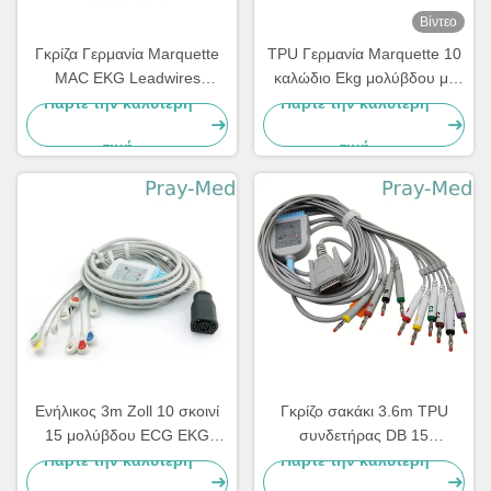
Βίντεο
Γκρίζα Γερμανία Marquette
TPU Γερμανία Marquette 10
MAC EKG Leadwires
καλώδιο Ekg μολύβδου με
420101-002 10 AHA 1.2M
την μπανάνα 4,0 2029893-
Πάρτε την καλύτερη
Πάρτε την καλύτερη
001
τιμή
τιμή
Ενήλικος 3m Zoll 10 σκοινί
Γκρίζο σακάκι 3.6m TPU
15 μολύβδου ECG EKG
συνδετήρας DB 15
καρφίτσα για το Μ και το Ε
μολύβδου IEC 10 καλωδίων
Πάρτε την καλύτερη
Πάρτε την καλύτερη
Serie
AHA EKG