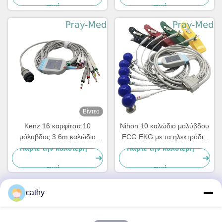
τιμή
τιμή
Βίντεο
Kenz 16 καρφίτσα 10
Nihon 10 καλώδιο μολύβδου
μόλυβδος 3.6m καλώδιο
ECG EKG με τα ηλεκτρόδια
EKG με το τέλος 63050074
σφιγκτηρών άκρων
Πάρτε την καλύτερη
Πάρτε την καλύτερη
μπανανών 63050075 PC-
θωρακικής αναρρόφησης
τιμή
τιμή
104
cathy
Γρήγορη επικοινωνία