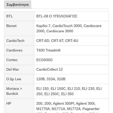
Συμβατότητα
BTL
BTL-08 Ο ΥΠΟΛΟΧΑΓΟΣ
Bionet
Καρδιο 7, CardioTouch 3000, Cardiocare
2000, Cardiocare 3000
CardioTech
CRT-6D, CRT-6T, CRT-6U
Cardiovex
T600 Treadmill
Contec
ECG600G
Del Mar
CardioCollect 12
Ο Δρ Lee
120B, 310A, 310B
Mortara >
ELI 150, ELI 150C, ELI 210, ELI 230, ELI
Burdick
250, ELI 250C, ELI 350
HP
200, 200i, Agilent 300PI, Agilent 300i,
M1770A, M1771A, M1772A, Pagewriter