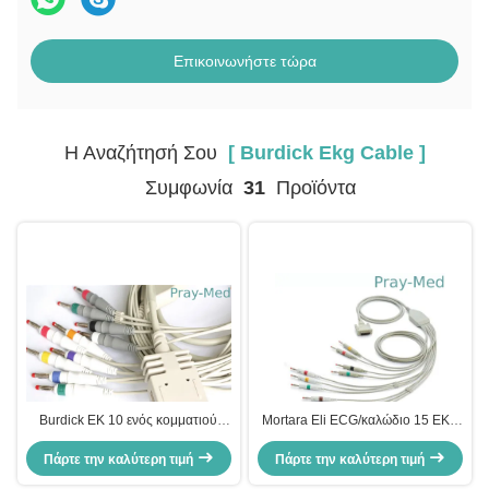
Επικοινωνήστε τώρα
Η Αναζήτησή Σου
[ Burdick Ekg Cable ]
Συμφωνία
31
Προϊόντα
Burdick EK 10 ενός κομματιού
Mortara Eli ECG/καλώδιο 15 EKG
τύπος 4mm καλωδίων E350
τσίμπημα ΚΑΡΦΙΤΣΏΝ/Grabber
Burdick Ekg άκρες μπανανών
Πάρτε την καλύτερη τιμή
Πάρτε την καλύτερη τιμή
5.0mm διάμετρος
υποδοχών