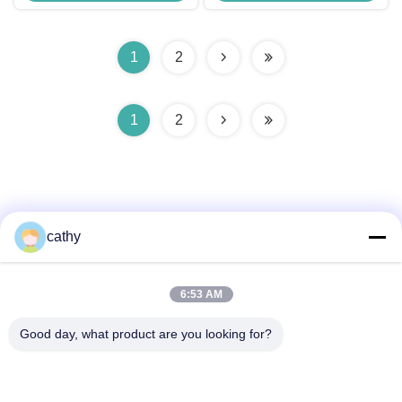
MAC500/1100 10 καλωδίων
μολύβδου
1
2
1
2
cathy
Γρήγορη επικοινωνία
6:53 AM
Διεύθυνση
Good day, what product are you looking for?
4ος-5ος όροφος, κτίριο 3,19 North Danzi Road, οδός
Kengzi, Pingshan Dist, Shenzhen, Κίνα
Τηλεφώνημα