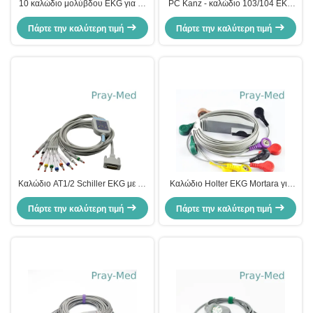
10 καλώδιο μολύβδου EKG για το
PC Kanz - καλώδιο 103/104 EKG
ηλιακό σειράς μήκος 2.4m
16 γκρίζο υλικό χρώματος TPU
αποκριτών 2000 της Γερμανίας
Πάρτε την καλύτερη τιμή
Πάρτε την καλύτερη τιμή
συνδετήρων καρφιτσών
ιατρικό
Καλώδιο AT1/2 Schiller EKG με το
Καλώδιο Holter EKG Mortara για
μακροχρόνιο DB 15 συνδετήρας
υπομονετικούς μήνες
ΚΑΡΦΙΤΣΏΝ 5.0mm βιδών Dia
Πάρτε την καλύτερη τιμή
Πάρτε την καλύτερη τιμή
εξουσιοδότησης 90cm TPU
υλικούς 6