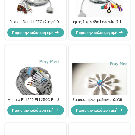
Fukuda Denshi ΕΓΩ ελαφρύ DB
μήκος 7 καλώδιο Leadwire 7 1.1m
καλωδίων 0.9lb KP500 EKG -
Burdick ECG μολύβδου
Πάρτε την καλύτερη τιμή
συνδετήρας 15
Πάρτε την καλύτερη τιμή
αιφνιδιαστικός συνδετήρας
καρφιτσών
Mortara ELI 250 ELI 250C ELI 350
θραύσεις ηλεκτροδίων μολύβδων
καλώδιο 15 ΚΑΡΦΊΤΣΑ 3.6m EKG
4mm ECG EKG, άσπρο χρώμα
Πάρτε την καλύτερη τιμή
μόλυβδος 10
μετατροπέων προσαρμοστών Ekg
Πάρτε την καλύτερη τιμή