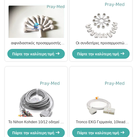
αιφνιδιαστικός προσαρμοστής
Οι συνδετήρες προσαρμοστών
συνδετήρων 4mm Ecg για τα
EKG Ecg, βούλωμα μπανανών
πρότυπα CE/του ISO καλωδίων
Πάρτε την καλύτερη τιμή
Πάρτε την καλύτερη τιμή
TPU 4mm στους συνδετήρες
Ecg 10 μολύβδου
μπανανών Grabber Ecg σπάζουν
απότομα
Το Nihon Kohden 10/12 οδηγεί το
Tronco EKG Γερμανία, 10lead,
καλώδιο EKG με τον αντιστάτη
2.4m καλωδίων της Γερμανίας
Grabber/την μπανάνα 3m/10ft
Πάρτε την καλύτερη τιμή
Marquette Mac με το πρότυπο
Πάρτε την καλύτερη τιμή