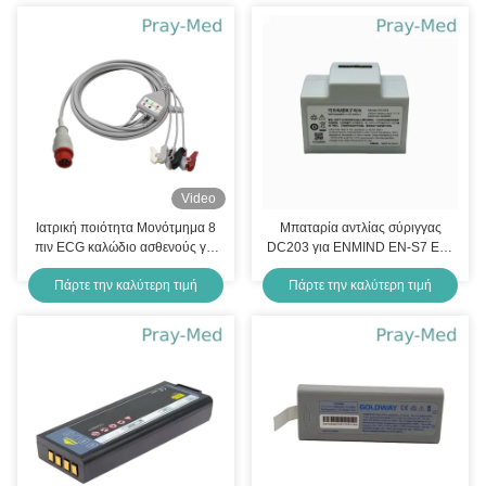
Video
Ιατρική ποιότητα Μονότμημα 8
Μπαταρία αντλίας σύριγγας
πιν ECG καλώδιο ασθενούς για
DC203 για ENMIND EN-S7 EN-
Bionet, 3/5 Lead,
V7 Smart
Πάρτε την καλύτερη τιμή
Πάρτε την καλύτερη τιμή
Snap/Clip/Infant Clip