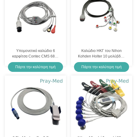
Υπομονετικό καλώδιο 6
Καλώδιο ΗΚΓ του Nihon
καρφίτσα Contec CMS 6800
Kohden Holter 10 μολύβδου
CMS 8000 CMS 9000 του
για ηχογράφο RAC-2512 1m
Πάρτε την καλύτερη τιμή
Πάρτε την καλύτερη τιμή
ISO ECG
TPU Jacket