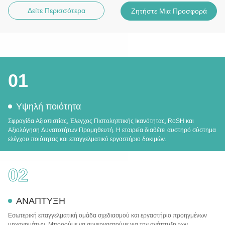
Δείτε Περισσότερα
Ζητήστε Μια Προσφορά
01
Υψηλή ποιότητα
Σφραγίδα Αξιοπιστίας, Έλεγχος Πιστοληπτικής Ικανότητας, RoSH και
Αξιολόγηση Δυνατοτήτων Προμηθευτή. Η εταιρεία διαθέτει αυστηρό σύστημα
ελέγχου ποιότητας και επαγγελματικό εργαστήριο δοκιμών.
02
ΑΝΑΠΤΥΞΗ
Εσωτερική επαγγελματική ομάδα σχεδιασμού και εργαστήριο προηγμένων
μηχανημάτων. Μπορούμε να συνεργαστούμε για την ανάπτυξη των