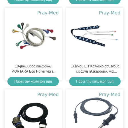
1.4m/που προσαρμόζεται
10-μόλυβδος καλωδίων
Ελέγχου EIT Καλώδιο ασθενούς
MORTARA Ecg Holter για τη
με ζώνη ηλεκτροδίων για
X12 9293-017-51 H12 H12+
PulmoVista 500 Drager S M L
Πάρτε την καλύτερη τιμή
Πάρτε την καλύτερη τιμή
XL SIZE