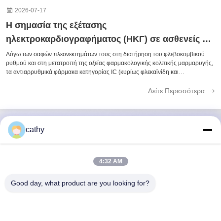
2026-07-17
Η σημασία της εξέτασης
ηλεκτροκαρδιογραφήματος (ΗΚΓ) σε ασθενείς με
κολπική μαρμαρυγή που χρησιμοποιούν
Λόγω των σαφών πλεονεκτημάτων τους στη διατήρηση του φλεβοκομβικού
ρυθμού και στη μετατροπή της οξείας φαρμακολογικής κολπικής μαρμαρυγής,
αντιαρρυθμικά φάρμακα κατηγορίας IC
τα αντιαρρυθμικά φάρμακα κατηγορίας IC (κυρίως φλεκαϊνίδη και
προπαφαινόνη) χρησιμοποιούνται όλο και περισσότερο για τον έλεγχο του
ρυθμού σε ασθενείς με κολπική ...
Δείτε Περισσότερα
cathy
Γρήγορη επικοινωνία
4:32 AM
Διεύθυνση
Good day, what product are you looking for?
4ος-5ος όροφος, κτίριο 3,19 North Danzi Road, οδός
Kengzi, Pingshan Dist, Shenzhen, Κίνα
Τηλεφώνημα