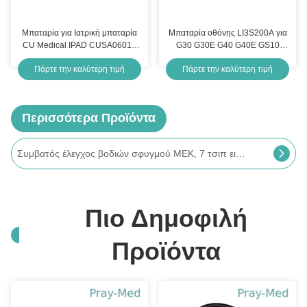
Μπαταρία για Ιατρική μπαταρία
Μπαταρία οθόνης LI3S200A για
CU Medical IPAD CUSA0601F
G30 G30E G40 G40E GS10
NF1200 Series
GS20 TC10 TC20
Πάρτε την καλύτερη τιμή
Πάρτε την καλύτερη τιμή
Περισσότερα Προϊόντα
Συμβατός έλεγχος βοδιών σφυγμού MEK, 7 τσιπ εισαγωγών αισθητήρων Oximeter σφυγμού καρφιτσών
Πιο Δημοφιλή
Προϊόντα