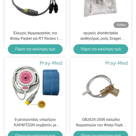
Video
Έλεγχος θερμοκρασίας του
αρχικός disinfectable
Φίσερ Paykel για RT Resies το
αισθητήρας ροής Drager
διπλό θερμαμένο κύκλωμα
Spirolog, 5pcs/box 8403735
Πάρτε την καλύτερη τιμή
Πάρτε την καλύτερη τιμή
αναπνοής
9 μετατροπέας υπερήχου
GB2626-2006 καλώδιο
ΚΑΡΦΙΤΣΩΝ συμβατός με
θερμαστρών του Φίσερ Paykel
Comen 3m 10ft γκρίζο καλώδιο
με το σωλήνα 900MR850 2pin
Πάρτε την καλύτερη τιμή
Πάρτε την καλύτερη τιμή