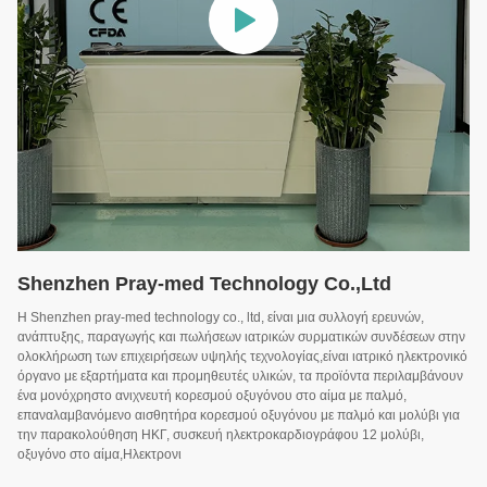
Shenzhen Pray-med Technology Co.,Ltd
Η Shenzhen pray-med technology co., ltd, είναι μια συλλογή ερευνών,
ανάπτυξης, παραγωγής και πωλήσεων ιατρικών συρματικών συνδέσεων στην
ολοκλήρωση των επιχειρήσεων υψηλής τεχνολογίας,είναι ιατρικό ηλεκτρονικό
όργανο με εξαρτήματα και προμηθευτές υλικών, τα προϊόντα περιλαμβάνουν
ένα μονόχρηστο ανιχνευτή κορεσμού οξυγόνου στο αίμα με παλμό,
επαναλαμβανόμενο αισθητήρα κορεσμού οξυγόνου με παλμό και μολύβι για
την παρακολούθηση ΗΚΓ, συσκευή ηλεκτροκαρδιογράφου 12 μολύβι,
οξυγόνο στο αίμα,Ηλεκτρονι