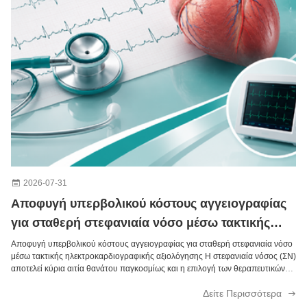
2026-07-31
Αποφυγή υπερβολικού κόστους αγγειογραφίας
για σταθερή στεφανιαία νόσο μέσω τακτικής
αξιολόγησης με ηλεκτροκαρδιογράφημα
Αποφυγή υπερβολικού κόστους αγγειογραφίας για σταθερή στεφανιαία νόσο
μέσω τακτικής ηλεκτροκαρδιογραφικής αξιολόγησης Η στεφανιαία νόσος (ΣΝ)
αποτελεί κύρια αιτία θανάτου παγκοσμίως και η επιλογή των θεραπευτικών
οδών παραμένει εξαιρετικά αμφιλεγόμενη στην κλινική πρακτική. Ο πυρήνας
Δείτε Περισσότερα
της διαμάχης έγ...