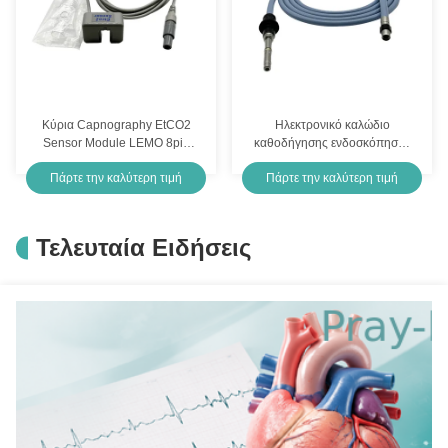
Κύρια Capnography EtCO2
Ηλεκτρονικό καλώδιο
Sensor Module LEMO 8pin
καθοδήγησης ενδοσκόπησης
60 βαθμών BA210 GRAY
για το Storz Wolf Olympus
Πάρτε την καλύτερη τιμή
Πάρτε την καλύτερη τιμή
TPU Jacket
Τελευταία Ειδήσεις