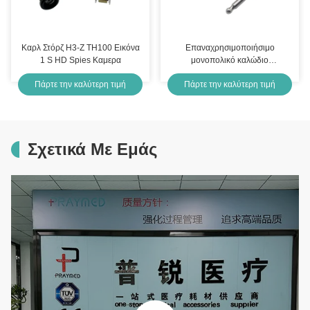
Καρλ Στόρζ H3-Z TH100 Εικόνα
Επαναχρησιμοποιήσιμο
1 S HD Spies Καμερα
μονοπολικό καλώδιο
Electrosurgical για τις
Πάρτε την καλύτερη τιμή
Πάρτε την καλύτερη τιμή
μονοπολικές λαβίδες 0.9m
μεμονωμένη συσκευασία
Σχετικά Με Εμάς