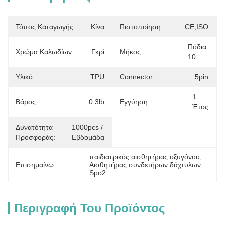
Τόπος Καταγωγής:
Κίνα
Πιστοποίηση:
CE,ISO
Πόδια 
Χρώμα Καλωδίων:
Γκρί
Μήκος:
10
Υλικό:
TPU
Connector:
5pin
1 
Βάρος:
0.3lb
Εγγύηση:
Έτος
Δυνατότητα
1000pcs / 
Προσφοράς:
Εβδομάδα
παιδιατρικός αισθητήρας οξυγόνου
, 
Επισημαίνω:
Αισθητήρας συνδετήρων δάχτυλων 
Spo2
Περιγραφή Του Προϊόντος