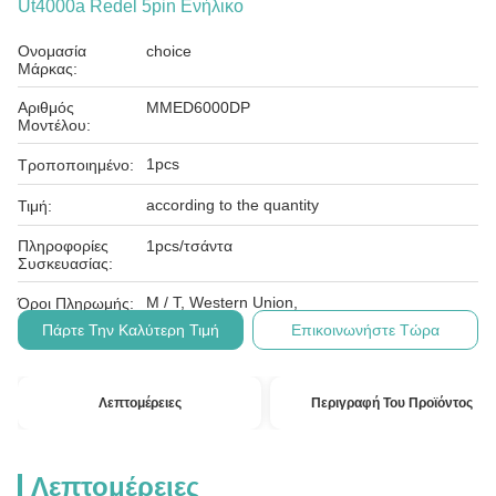
Ut4000a Redel 5pin Ενήλικο
Ονομασία
choice
Μάρκας:
Αριθμός
MMED6000DP
Μοντέλου:
1pcs
Τροποποιημένο:
according to the quantity
Τιμή:
Πληροφορίες
1pcs/τσάντα
Συσκευασίας:
Μ / Τ, Western Union,
Όροι Πληρωμής:
Πάρτε Την Καλύτερη Τιμή
Επικοινωνήστε Τώρα
Λεπτομέρειες
Περιγραφή Του Προϊόντος
Λεπτομέρειες