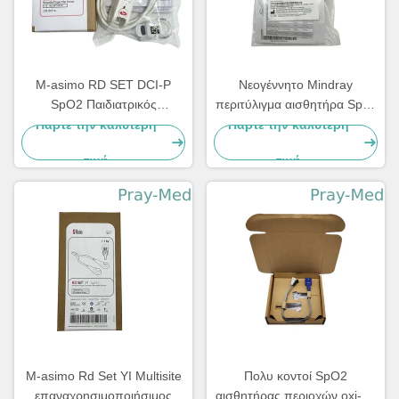
M-asimo RD SET DCI-P
Νεογέννητο Mindray
SpO2 Παιδιατρικός
περιτύλιγμα αισθητήρα Spo2
αισθητήρας πολλαπλών
Δελφίνι μοτίβα 115-050154-
Πάρτε την καλύτερη
Πάρτε την καλύτερη
χρήσεων 4051
00 518BLH
τιμή
τιμή
M-asimo Rd Set YI Multisite
Πολυ κοντοί SpO2
επαναχρησιμοποιήσιμος
αισθητήρας περιοχών oxi-P/I