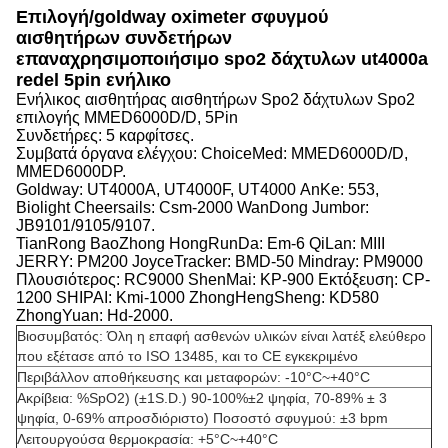
Επιλογή/goldway oximeter σφυγμού
αισθητήρων συνδετήρων
επαναχρησιμοποιήσιμο spo2 δάχτυλων ut4000a
redel 5pin ενήλικο
Ενήλικος αισθητήρας αισθητήρων Spo2 δάχτυλων Spo2
επιλογής MMED6000D/D, 5Pin
Συνδετήρες: 5 καρφίτσες.
Συμβατά όργανα ελέγχου: ChoiceMed: MMED6000D/D,
MMED6000DP.
Goldway: UT4000A, UT4000F, UT4000
AnKe: 553,
Biolight Cheersails: Csm-2000 WanDong Jumbor:
JB9101/9105/9107.
TianRong BaoZhong HongRunDa: Em-6 QiLan: MIII
JERRY: PM200 JoyceTracker: BMD-50 Mindray: PM9000
Πλουσιότερος: RC9000 ShenMai: KP-900 Εκτόξευση: CP-
1200 SHIPAI: Kmi-1000 ZhongHengSheng: KD580
ZhongYuan: Hd-2000.
Βιοσυμβατός: Όλη η επαφή ασθενών υλικών είναι λατέξ ελεύθερο
που εξέτασε από το ISO 13485, και το CE εγκεκριμένο
Περιβάλλον αποθήκευσης και μεταφορών: -10°C~+40°C
Ακρίβεια: %SpO2) (±1S.D.) 90-100%±2 ψηφία, 70-89% ± 3
ψηφία, 0-69% απροσδιόριστο) Ποσοστό σφυγμού: ±3 bpm
Λειτουργούσα θερμοκρασία: +5°C~+40°C