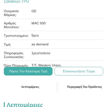
Σακακιών TPU
Ονομασία
GE
Μάρκας:
Αριθμός
MAC 500
Μοντέλου:
5pcs
Τροποποιημένο:
as demand
Τιμή:
Πληροφορίες
1pcs/τσάντα
Συσκευασίας:
T/T, Western Union,
Όροι Πληρωμής:
Πάρτε Την Καλύτερη Τιμή
Επικοινωνήστε Τώρα
Λεπτομέρειες
Περιγραφή Του Προϊόντος
Λεπτομέρειες