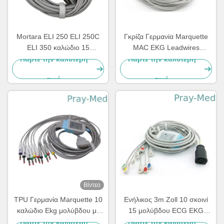
Mortara ELI 250 ELI 250C
Γκρίζα Γερμανία Marquette
ELI 350 καλώδιο 15
MAC EKG Leadwires
ΚΑΡΦΊΤΣΑ 3.6m EKG
420101-002 10 AHA 1.2M
Πάρτε την καλύτερη
Πάρτε την καλύτερη
μόλυβδος 10
τιμή
τιμή
Βίντεο
TPU Γερμανία Marquette 10
Ενήλικος 3m Zoll 10 σκοινί
καλώδιο Ekg μολύβδου με
15 μολύβδου ECG EKG
την μπανάνα 4,0 2029893-
καρφίτσα για το Μ και το Ε
Πάρτε την καλύτερη
Πάρτε την καλύτερη