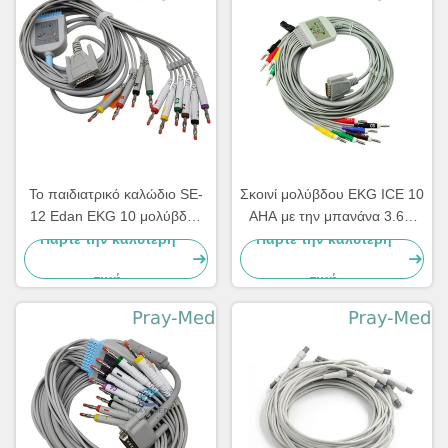
Το παιδιατρικό καλώδιο SE-
Σκοινί μολύβδου EKG ICE 10
12 Edan EKG 10 μολύβδου
AHA με την μπανάνα 3.6m
εκφράζει το σακάκι SE-1200
DB 15 συνδετήρας Newtech
Πάρτε την καλύτερη
Πάρτε την καλύτερη
3.6m TPU
1206
τιμή
τιμή