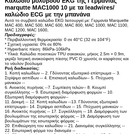
Καλώδιο μολύβδου EKG της Γερμανίας
marqutte MAC1000 10 με τα leadwires/
καλώδιο ECG με την μπανάνα
Αυτό το συμβατό καλώδιο EKG λειτουργεί με: Γερμανία Marquette
MAC 400, MAC 500, MAC 600, MAC 800, MAC 1000, MAC 1100,
MAC 1200, MAC 1600,
Προδιαγραφές:
* Περιβαλλοντική θερμοκρασία: 0 σε 40°C (32 σε 104°F)
* Σχετική υγρασία: 0% σε 80%
* Hyperbaric πίεση: 86kPa-106kPa
* Υλικά: Καλώδιο ποιοτικών TPU σακακιών, μήκος 2.5m + 0.9m,
γκρίζο Ιατρική ανακούφιση πίεσης PVC Ο χρυσός οι καρφίτσες και
το νάυλον βούλωμα
Ροή διαδικασίας:
1. Κοπή καλωδίων -- 2. Γδύνοντας εξωτερικό επίστρωμα -- 3.
Στρίψιμο ασπίδων -- 4. Επισκευή καλωδίων-- 5. Πτύχωση
μανικιών --
6. Ανοικτός πυρήνας --7. Συμπίεση τελών-- 8. Κουμπί
συγκόλλησης -- 9. Εσωτερική διαμόρφωση φορμών -- 10.
Εξωτερική διαμόρφωση φορμών--
11. Δοκιμή -- 12. Κοπή καλωδίων --13. Γδύνοντας εξωτερικό
επίστρωμα-- 14. Στρίψιμο ασπίδων -- 15. Πτύχωση μανικιών --
16. Ανοικτός πυρήνας -- 17. Συγκόλληση -- 18. Διαμόρφωση των
βουλωμάτων της εσωτερικής φόρμας -- 19. Διαμόρφωση των
βουλωμάτων της εσωτερικής φόρμας --
20. Επιθεώρηση του καλωδίου -- 21. Διανομέας συγκόλλησης --
22. Εσωτερική φόρμα του διανομέα --