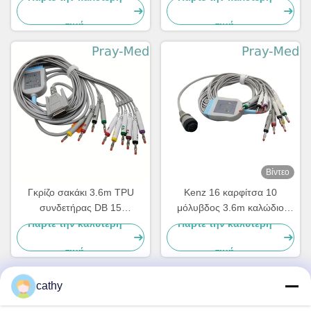
001
Serie
τιμή
τιμή
Βίντεο
Γκρίζο σακάκι 3.6m TPU
Kenz 16 καρφίτσα 10
συνδετήρας DB 15
μόλυβδος 3.6m καλώδιο
μολύβδου IEC 10 καλωδίων
EKG με το τέλος 63050074
Πάρτε την καλύτερη
Πάρτε την καλύτερη
AHA EKG
μπανανών 63050075 PC-
τιμή
τιμή
104
cathy