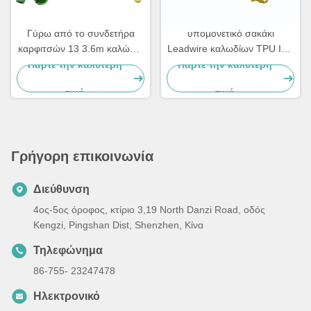
Γύρω από το συνδετήρα
υπομονετικό σακάκι
καρφιτσών 13 3.6m καλώδιο
Leadwire καλωδίων TPU IEC
3 μολύβδου ECG για
AHA ECG τύπων 3Lead
Πάρτε την καλύτερη
Πάρτε την καλύτερη
Mediana D500
5Lead DIN
τιμή
τιμή
Γρήγορη επικοινωνία
Διεύθυνση
4ος-5ος όροφος, κτίριο 3,19 North Danzi Road, οδός
Kengzi, Pingshan Dist, Shenzhen, Κίνα
Τηλεφώνημα
86-755- 23247478
Ηλεκτρονικό