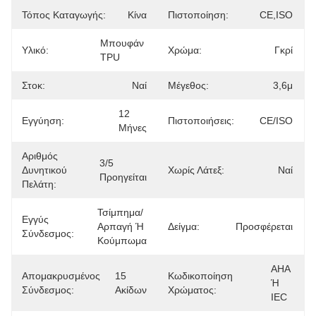
Τόπος Καταγωγής:
Κίνα
Πιστοποίηση:
CE,ISO
Μπουφάν 
Υλικό:
Χρώμα:
Γκρί
TPU
Στοκ:
Ναί
Μέγεθος:
3,6μ
12 
Εγγύηση:
Πιστοποιήσεις:
CE/ISO
Μήνες
Αριθμός
3/5 
Δυνητικού
Χωρίς Λάτεξ:
Ναί
Προηγείται
Πελάτη:
Τσίμπημα/
Εγγύς
Αρπαγή Ή 
Δείγμα:
Προσφέρεται
Σύνδεσμος:
Κούμπωμα
AHA 
Απομακρυσμένος
15 
Κωδικοποίηση
Ή 
Σύνδεσμος:
Ακίδων
Χρώματος:
IEC