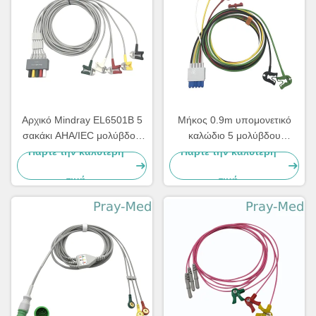
Αρχικό Mindray EL6501B 5
Μήκος 0.9m υπομονετικό
σακάκι AHA/IEC μολύβδου
καλώδιο 5 μολύβδου
ECG Leadwires TPU
M1971A ECG με το σακάκι
Πάρτε την καλύτερη
Πάρτε την καλύτερη
συνδετήρων TPU
τιμή
τιμή