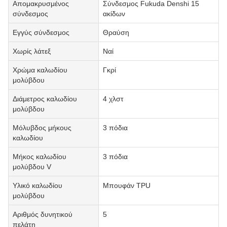
Απομακρυσμένος
Σύνδεσμος Fukuda Denshi 15
σύνδεσμος
ακίδων
Εγγύς σύνδεσμος
Θραύση
Χωρίς λάτεξ
Ναί
Χρώμα καλωδίου
Γκρί
μολύβδου
Διάμετρος καλωδίου
4 χλστ
μολύβδου
Μόλυβδος μήκους
3 πόδια
καλωδίου
Μήκος καλωδίου
3 πόδια
μολύβδου V
Υλικό καλωδίου
Μπουφάν TPU
μολύβδου
Αριθμός δυνητικού
5
πελάτη