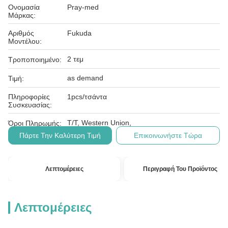
Ονομασία
Pray-med
Μάρκας:
Αριθμός
Fukuda
Μοντέλου:
2 τεμ
Τροποποιημένο:
as demand
Τιμή:
Πληροφορίες
1pcs/τσάντα
Συσκευασίας:
T/T, Western Union,
Όροι Πληρωμής:
Πάρτε Την Καλύτερη Τιμή
Επικοινωνήστε Τώρα
Λεπτομέρειες
Περιγραφή Του Προϊόντος
Λεπτομέρειες