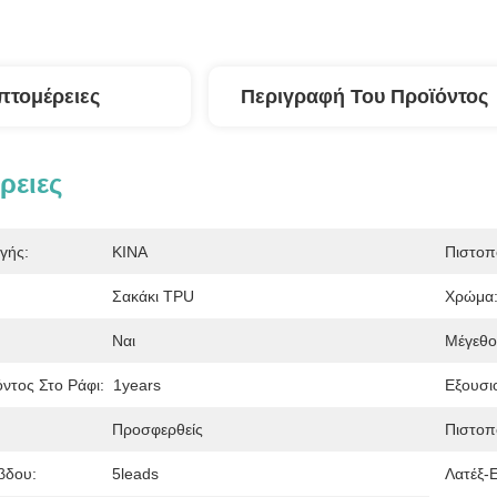
πτομέρειες
Περιγραφή Του Προϊόντος
ρειες
γής:
ΚΙΝΑ
Πιστοπ
Σακάκι TPU
Χρώμα
Ναι
Μέγεθο
ντος Στο Ράφι:
1years
Εξουσι
Προσφερθείς
Πιστοπο
βδου:
5leads
Λατέξ-