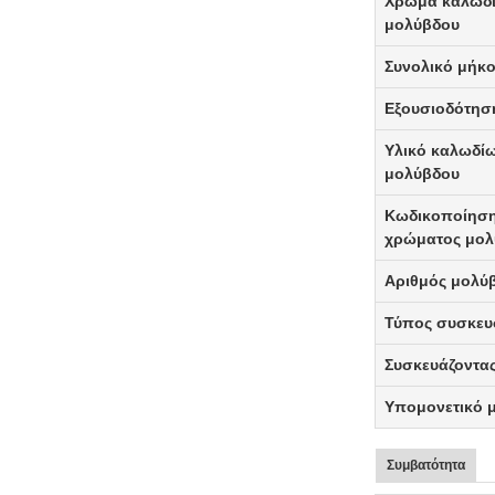
Χρώμα καλωδ
μολύβδου
Συνολικό
μήκο
Εξουσιοδότησ
Υλικό καλωδί
μολύβδου
Κωδικοποίησ
χρώματος μολ
Αριθμός μολύ
Τύπος συσκευ
Συσκευάζοντα
Υπομονετικό 
Συμβατότητα