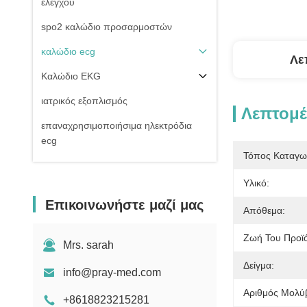
ελέγχου
spo2 καλώδιο προσαρμοστών
καλώδιο ecg
Λε
Καλώδιο EKG
ιατρικός εξοπλισμός
Λεπτομέ
επαναχρησιμοποιήσιμα ηλεκτρόδια
ecg
Τόπος Καταγω
Της εισβολής καλώδιο πίεσης του
αίματος
Υλικό:
Επικοινωνήστε μαζί μας
μη της εισβολής μανσέτα πίεσης του
Απόθεμα:
αίματος
Ζωή Του Προϊό
Εξαρτήματα εξοπλισμού
Mrs. sarah
Electrosurgical
Δείγμα:
info@pray-med.com
Υπομονετική στάση οργάνων ελέγχου
Αριθμός Μολύ
+8618823215281