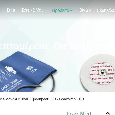
Σπίτι
Σχετικά Με Εμάς
Βίντεο
Προϊόντα
επτομέρειες Για Τα Προϊόν
1B 5 σακάκι AHA/IEC μολύβδου ECG Leadwires TPU