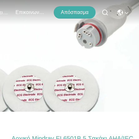
Επικοινωνήστε Μαζί Μας
Απόσπασμα
Εκδηλώσεις
τα
Αρχικό Mindray EL6501B 5 Σακάκι AHA/IEC