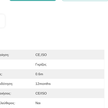
οίηση:
CE,ISO
:
Γκρίζος
ς:
0.6m
οδότηση:
12months
ιήσεις:
CE/ISO
Ελεύθερος:
Ναι