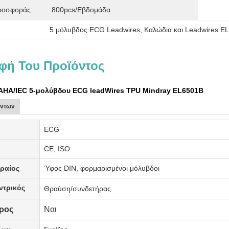
ροσφοράς:
800pcs/εβδομάδα
5 μόλυβδος ECG Leadwires
, 
Καλώδια και Leadwires 
φή Του Προϊόντος
AHA/IEC 5-μολύβδου ECG leadWires TPU Mindray EL6501B
όντων
ECG
ς
CE, ISO
ραίος
Ύφος DIN, φορμαρισμένοι μόλυβδοι
ντρικός
Θραύση/συνδετήρας
ερος
Ναι