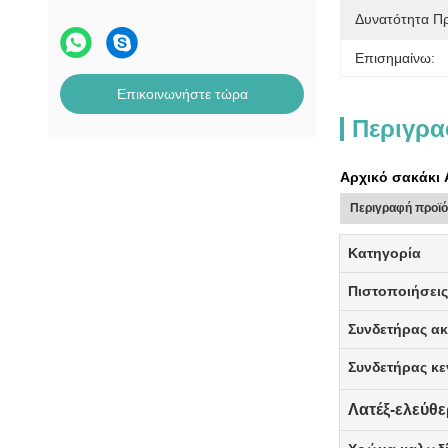
Δυνατότητα Π
Επισημαίνω:
Επικοινωνήστε τώρα
Περιγρα
Αρχικό σακάκι 
Περιγραφή προϊ
Κατηγορία
Πιστοποιήσει
Συνδετήρας ακ
Συνδετήρας κε
Λατέξ-ελεύθ