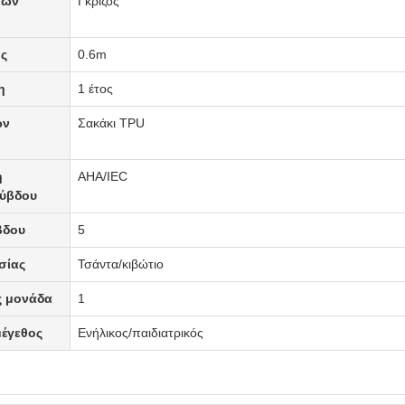
ίων
Γκρίζος
ς
0.6m
η
1 έτος
ων
Σακάκι TPU
η
AHA/IEC
ύβδου
βδου
5
σίας
Τσάντα/κιβώτιο
ς μονάδα
1
μέγεθος
Ενήλικος/παιδιατρικός