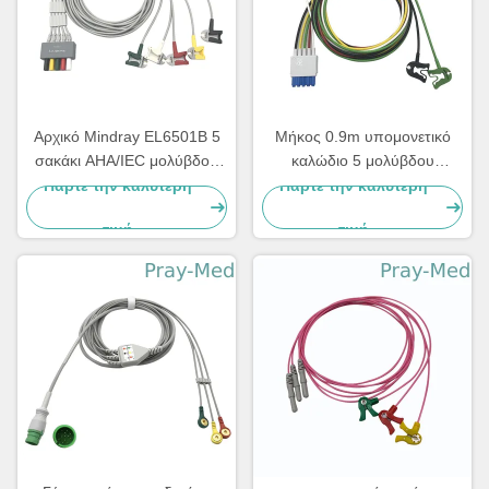
Αρχικό Mindray EL6501B 5
Μήκος 0.9m υπομονετικό
σακάκι AHA/IEC μολύβδου
καλώδιο 5 μολύβδου
ECG Leadwires TPU
M1971A ECG με το σακάκι
Πάρτε την καλύτερη
Πάρτε την καλύτερη
συνδετήρων TPU
τιμή
τιμή