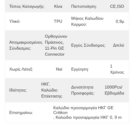
Τόπος Καταγωγής:
Κίνα
Πιστοποίηση:
CE,ISO
Μήκος Καλωδίου
Υλικό:
TPU
0,9μ
Κορμού:
Ορθογώνιος, 
Απομακρυσμένος
Πράσινος, 
Εγγύς Σύνδεσμος:
Διπλό
Σύνδεσμος:
11-Pin GE 
Connector
1 
Χωρίς Λάτεξ:
Ναί
Εγγύηση:
Χρόνος
ΗΚΓ, 
Δυνατότητα
1000Pcs/
Ιδιότητες:
Καλώδιο 
Προσφοράς:
Εβδομάδα
Επέκτασης
Καλώδιο προσαρμογέα ΗΚΓ GE 
Επισημαίνω:
Critikon
, 
Καλώδιο προσαρμογέα ΗΚΓ 0
, 
9 m