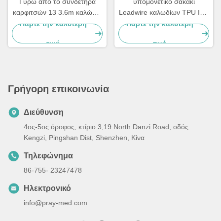
Γύρω από το συνδετήρα
υπομονετικό σακάκι
καρφιτσών 13 3.6m καλώδιο
Leadwire καλωδίων TPU IEC
3 μολύβδου ECG για
AHA ECG τύπων 3Lead
Πάρτε την καλύτερη
Πάρτε την καλύτερη
Mediana D500
5Lead DIN
τιμή
τιμή
Γρήγορη επικοινωνία
Διεύθυνση
4ος-5ος όροφος, κτίριο 3,19 North Danzi Road, οδός
Kengzi, Pingshan Dist, Shenzhen, Κίνα
Τηλεφώνημα
86-755- 23247478
Ηλεκτρονικό
info@pray-med.com