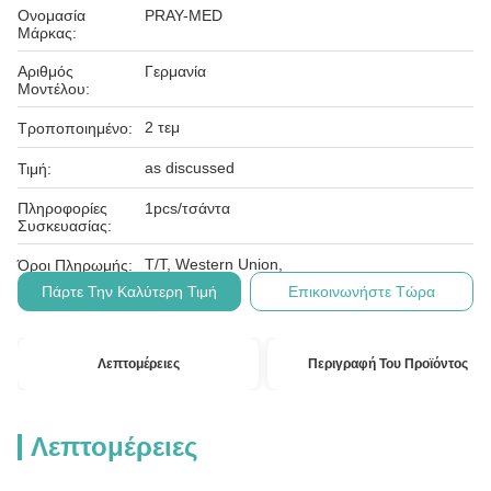
Ονομασία
PRAY-MED
Μάρκας:
Αριθμός
Γερμανία
Μοντέλου:
2 τεμ
Τροποποιημένο:
as discussed
Τιμή:
Πληροφορίες
1pcs/τσάντα
Συσκευασίας:
T/T, Western Union,
Όροι Πληρωμής:
Πάρτε Την Καλύτερη Τιμή
Επικοινωνήστε Τώρα
Λεπτομέρειες
Περιγραφή Του Προϊόντος
Λεπτομέρειες