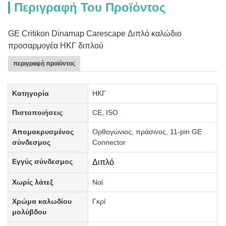
Περιγραφή Του Προϊόντος
GE Critikon Dinamap Carescape Διπλό καλώδιο
προσαρμογέα ΗΚΓ διπλού
περιγραφή προϊόντος
Κατηγορία
ΗΚΓ
Πιστοποιήσεις
CE, ISO
Απομακρυσμένος
Ορθογώνιος, πράσινος, 11-pin GE
σύνδεσμος
Connector
Εγγύς σύνδεσμος
Διπλό
Χωρίς λάτεξ
Ναί
Χρώμα καλωδίου
Γκρί
μολύβδου