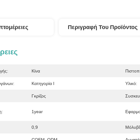
πτομέρειες
Περιγραφή Του Προϊόντος
ρειες
γής:
Κίνα
Πιστοπ
ργάνων:
Κατηγορία Ι
Υλικό:
Γκρίζος
Συσκευ
η:
1year
Εφαρμο
0,9
Μόλυβδ
COEM, ODM
Δυνατό