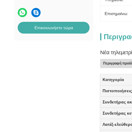
Επισημαίνω:
Επικοινωνήστε τώρα
Περιγρα
Νέα τηλεμετ
Περιγραφή προϊ
Κατηγορία
Πιστοποιήσει
Συνδετήρας ακ
Συνδετήρας κε
Λατέξ-ελεύθερ