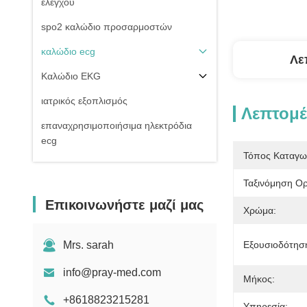
ελέγχου
spo2 καλώδιο προσαρμοστών
καλώδιο ecg
Λε
Καλώδιο EKG
ιατρικός εξοπλισμός
Λεπτομέ
επαναχρησιμοποιήσιμα ηλεκτρόδια
ecg
Τόπος Καταγω
Της εισβολής καλώδιο πίεσης του
αίματος
Ταξινόμηση Ο
Επικοινωνήστε μαζί μας
μη της εισβολής μανσέτα πίεσης του
Χρώμα:
αίματος
Εξαρτήματα εξοπλισμού
Mrs. sarah
Εξουσιοδότησ
Electrosurgical
info@pray-med.com
Μήκος:
Υπομονετική στάση οργάνων ελέγχου
+8618823215281
Υπηρεσία: