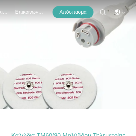
Επικοινωνήστε Μαζί Μας
Απόσπασμα
Εκδηλώσεις
τα
Καλώδια TM60/80 Μολύβδου Τηλεμετρίας