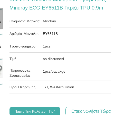
Mindray ECG EY6511B Γκρίζο TPU 0.9m
Ονομασία Μάρκας:
Mindray
Αριθμός Μοντέλου:
EY6511B
Τροποποιημένο:
1pcs
Τιμή:
as discussed
Πληροφορίες
1pcs/pacakge
Συσκευασίας:
Όροι Πληρωμής:
T/T, Western Union
Επικοινωνήστε Τώρα
Πάρτε Την Καλύτερη Τιμή