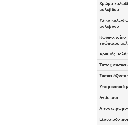
Χρώμα καλωδ
μολύβδου
Υλικό καλωδί
μολύβδου
Κωδικοποίησ
χρώματος μολ
Αριθμός μολύ
Τύπος συσκευ
Συσκευάζοντα
Υπομονετικό 
Αντίσταση
Αποστειρωμέ
Εξουσιοδότησ