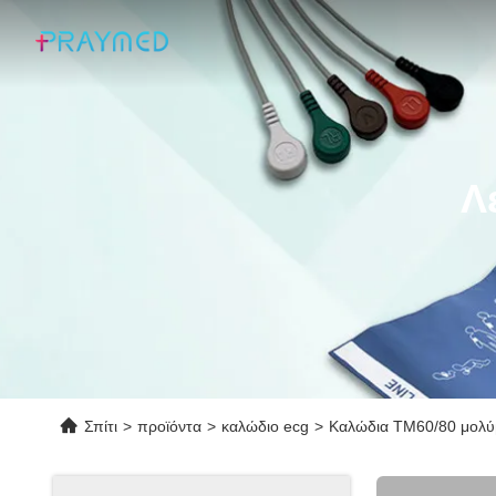
Λ
Σπίτι
>
προϊόντα
>
καλώδιο ecg
>
Καλώδια TM60/80 μολύ