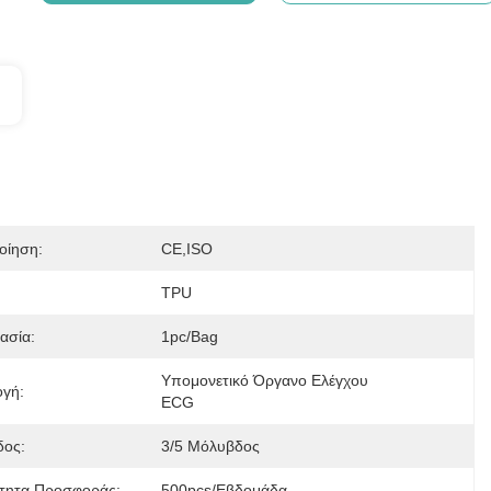
οίηση:
CE,ISO
TPU
ασία:
1pc/bag
Υπομονετικό Όργανο Ελέγχου 
γή:
ECG
ος:
3/5 Μόλυβδος
τητα Προσφοράς:
500pcs/εβδομάδα