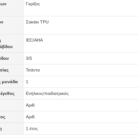
ίων
Γκρίζος
ων
Σακάκι TPU
η
IEC/AHA
ύβδου
βδου
3/5
σίας
Τσάντα
ς μονάδα
1
μέγεθος
Ενήλικος/παιδιατρικός
Αριθ.
νος
Αριθ.
η
1 έτος