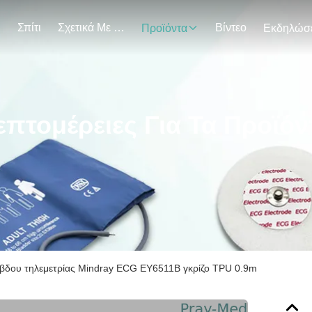
Σπίτι
Σχετικά Με Εμάς
Βίντεο
Προϊόντα
επτομέρειες Για Τα Προϊόν
βδου τηλεμετρίας Mindray ECG EY6511B γκρίζο TPU 0.9m