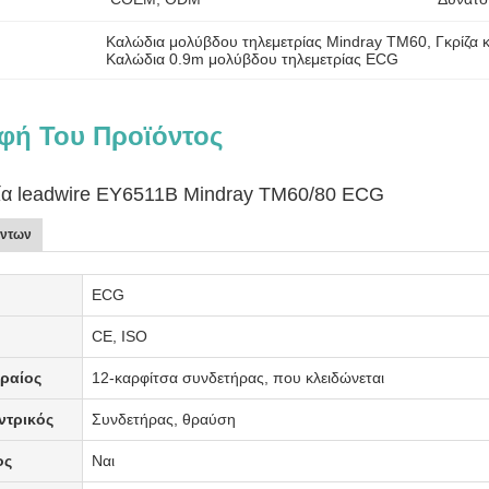
Καλώδια μολύβδου τηλεμετρίας Mindray TM60
, 
Γκρίζα 
Καλώδια 0.9m μολύβδου τηλεμετρίας ECG
φή Του Προϊόντος
ρία leadwire EY6511B Mindray TM60/80 ECG
όντων
ECG
ς
CE, ISO
ραίος
12-καρφίτσα συνδετήρας, που κλειδώνεται
ντρικός
Συνδετήρας, θραύση
ος
Ναι