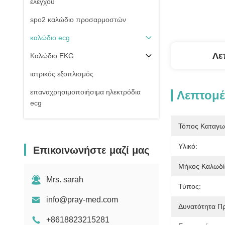
ελέγχου
spo2 καλώδιο προσαρμοστών
καλώδιο ecg
Λε
Καλώδιο EKG
ιατρικός εξοπλισμός
επαναχρησιμοποιήσιμα ηλεκτρόδια
Λεπτομέ
ecg
Της εισβολής καλώδιο πίεσης του
Τόπος Καταγω
αίματος
Υλικό:
Επικοινωνήστε μαζί μας
μη της εισβολής μανσέτα πίεσης του
αίματος
Μήκος Καλωδί
Εξαρτήματα εξοπλισμού
Mrs. sarah
Τύπος:
Electrosurgical
info@pray-med.com
Δυνατότητα Π
Υπομονετική στάση οργάνων ελέγχου
+8618823215281