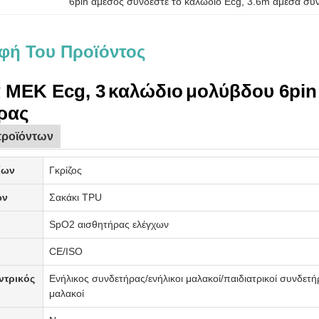
6pin άμεσος συνδέστε το καλώδιο Ecg
, 
3.6m άμεσα συ
φή Του Προϊόντος
 MEK Ecg,
3
καλώδιο
μολύβδου 6pin
ρας
προϊόντων
ίων
Γκρίζος
ων
Σακάκι TPU
SpO2 αισθητήρας ελέγχων
ς
CE/ISO
ντρικός
Ενήλικος συνδετήρας/ενήλικοι μαλακοί/παιδιατρικοί συνδετ
μαλακοί