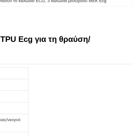
νδέουν το καλώδιο ECG
, 
3 καλώδια μολύβδου MEK Ecg
TPU Ecg για τη θραύση/
ήρας/νεογνό