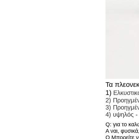
Τα πλεονε
1)
Ελκυστικό
2) Προηγμέν
3) Προηγμέ
4) υψηλός -
Q: για το κα
Α ναι, φυσικ
Q Μπορείτε ν