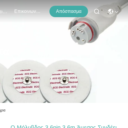
Επικοινωνήστε Μαζί Μας
Απόσπασμα
Εκδηλώσεις
τα
ήρα
Ο Μόλυβδος 3 6pin 3.6m Άμεσος Συνδέει