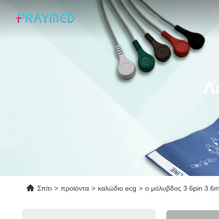
Λ
Σπίτι
>
προϊόντα
>
καλώδιο ecg
>
ο μόλυβδος 3 6pin 3.6m