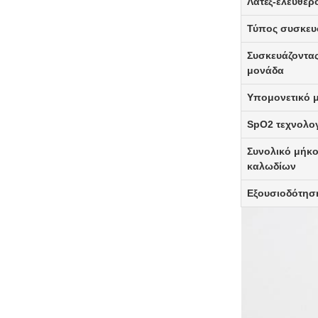
Λατέξ-ελεύθερ
Τύπος συσκευ
Συσκευάζοντα
μονάδα
Υπομονετικό 
SpO2 τεχνολο
Συνολικό μήκ
καλωδίων
Εξουσιοδότησ