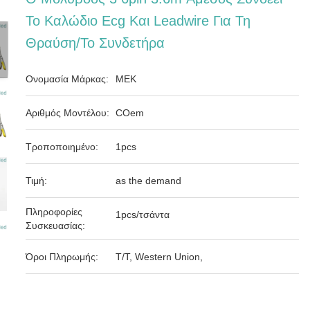
Το Καλώδιο Ecg Και Leadwire Για Τη
Θραύση/το Συνδετήρα
Ονομασία Μάρκας:
MEK
Αριθμός Μοντέλου:
COem
Τροποποιημένο:
1pcs
Τιμή:
as the demand
Πληροφορίες
1pcs/τσάντα
Συσκευασίας:
Όροι Πληρωμής:
T/T, Western Union,