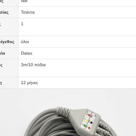
ος
Ναι
σίας
Τσάντα
ς
1
μέγεθος
όλοι
γία
Datex
ος
3m/10 πόδια
η
12 μήνες