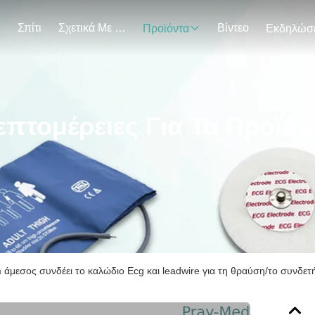
Σπίτι
Σχετικά Με Εμάς
Βίντεο
Προϊόντα
επτομέρειες Για Τα Προϊόν
 άμεσος συνδέει το καλώδιο Ecg και leadwire για τη θραύση/το συνδετ