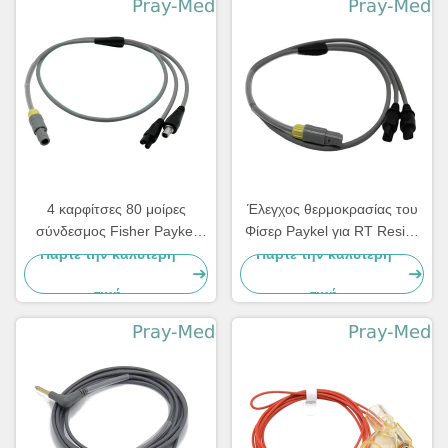
4 καρφίτσες 80 μοίρες
Έλεγχος θερμοκρασίας του
σύνδεσμος Fisher Paykel
Φίσερ Paykel για RT Resies
καλώδιο προσαρμογέα
το διπλό θερμαμένο
Πάρτε την καλύτερη
Πάρτε την καλύτερη
θερμαντήρα με μήκος 1m
κύκλωμα αναπνοής
τιμή
τιμή