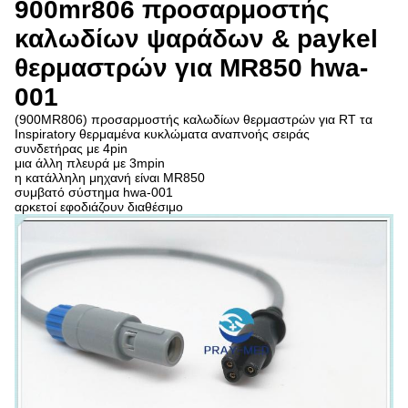
900mr806 προσαρμοστής
καλωδίων ψαράδων & paykel
θερμαστρών για MR850 hwa-
001
(900MR806) προσαρμοστής καλωδίων θερμαστρών για RT τα
Inspiratory θερμαμένα κυκλώματα αναπνοής σειράς
συνδετήρας με 4pin
μια άλλη πλευρά με 3mpin
η κατάλληλη μηχανή είναι MR850
συμβατό σύστημα hwa-001
αρκετοί εφοδιάζουν διαθέσιμο