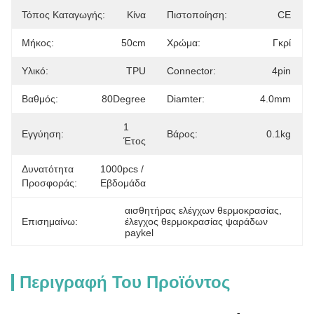
Τόπος Καταγωγής:
Κίνα
Πιστοποίηση:
CE
Μήκος:
50cm
Χρώμα:
Γκρί
Υλικό:
TPU
Connector:
4pin
Βαθμός:
80Degree
Diamter:
4.0mm
1 
Εγγύηση:
Βάρος:
0.1kg
Έτος
Δυνατότητα
1000pcs / 
Προσφοράς:
Εβδομάδα
αισθητήρας ελέγχων θερμοκρασίας
, 
Επισημαίνω:
έλεγχος θερμοκρασίας ψαράδων 
paykel
Περιγραφή Του Προϊόντος