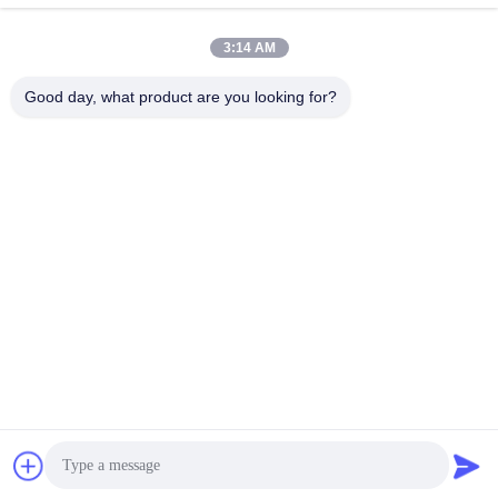
Γρήγορη επικοινωνία
3:14 AM
Διεύθυνση
Good day, what product are you looking for?
4ος-5ος όροφος, κτίριο 3,19 North Danzi Road, οδός
Kengzi, Pingshan Dist, Shenzhen, Κίνα
Τηλεφώνημα
86-755- 23247478
Ηλεκτρονικό
info@pray-med.com
Πολιτική απορρήτου
|
Sitemap
| Κίνα Καλή ποιότητα Μίας
χρήσης Spo2 αισθητήρας Προμηθευτής. 2017-2026 Shenzhen
Pray-med Technology Co.,Ltd . Διατηρούνται όλα τα πνευματικά
δικαιώματα.