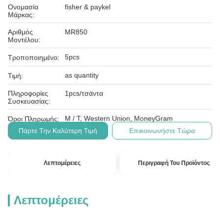
Ονομασία
fisher & paykel
Μάρκας:
Αριθμός
MR850
Μοντέλου:
5pcs
Τροποποιημένο:
as quantity
Τιμή:
Πληροφορίες
1pcs/τσάντα
Συσκευασίας:
Μ / Τ, Western Union, MoneyGram
Όροι Πληρωμής:
Πάρτε Την Καλύτερη Τιμή
Επικοινωνήστε Τώρα
Λεπτομέρειες
Περιγραφή Του Προϊόντος
Λεπτομέρειες