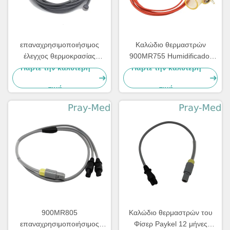
επαναχρησιμοποιήσιμος
Καλώδιο θερμαστρών
έλεγχος θερμοκρασίας
900MR755 Humidificador
καλωδίων θερμαστρών 3m
Φίσερ Paykel με τον
Πάρτε την καλύτερη
Πάρτε την καλύτερη
Φίσερ Paykel για παιδιατρικό
επαναχρησιμοποιήσιμο
τιμή
τιμή
Inspiratory σωλήνα 1.1m
900MR805
Καλώδιο θερμαστρών του
επαναχρησιμοποιήσιμος
Φίσερ Paykel 12 μήνες