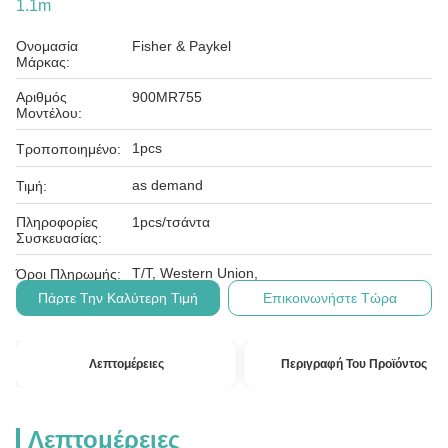
1.1m
Ονομασία
Fisher & Paykel
Μάρκας:
Αριθμός
900MR755
Μοντέλου:
1pcs
Τροποποιημένο:
as demand
Τιμή:
Πληροφορίες
1pcs/τσάντα
Συσκευασίας:
T/T, Western Union,
Όροι Πληρωμής:
Πάρτε Την Καλύτερη Τιμή
Επικοινωνήστε Τώρα
Λεπτομέρειες
Περιγραφή Του Προϊόντος
Λεπτομέρειες