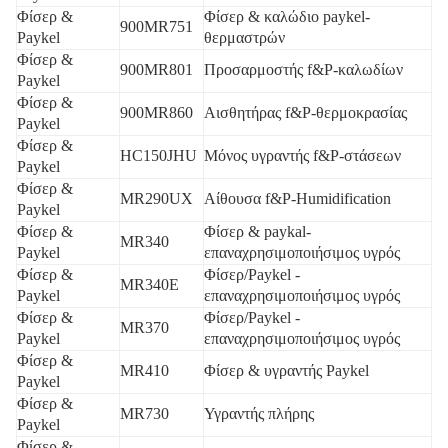
Φίσερ &
Φίσερ & καλώδιο paykel-
900MR751
Paykel
θερμαστρών
Φίσερ &
900MR801
Προσαρμοστής f&P-καλωδίων
Paykel
Φίσερ &
900MR860
Αισθητήρας f&P-θερμοκρασίας
Paykel
Φίσερ &
HC150JHU
Μόνος υγραντής f&P-στάσεων
Paykel
Φίσερ &
MR290UX
Αίθουσα f&P-Humidification
Paykel
Φίσερ &
Φίσερ & paykal-
MR340
Paykel
επαναχρησιμοποιήσιμος υγρός
Φίσερ &
Φίσερ/Paykel -
MR340E
Paykel
επαναχρησιμοποιήσιμος υγρός
Φίσερ &
Φίσερ/Paykel -
MR370
Paykel
επαναχρησιμοποιήσιμος υγρός
Φίσερ &
MR410
Φίσερ & υγραντής Paykel
Paykel
Φίσερ &
MR730
Υγραντής πλήρης
Paykel
Φίσερ &