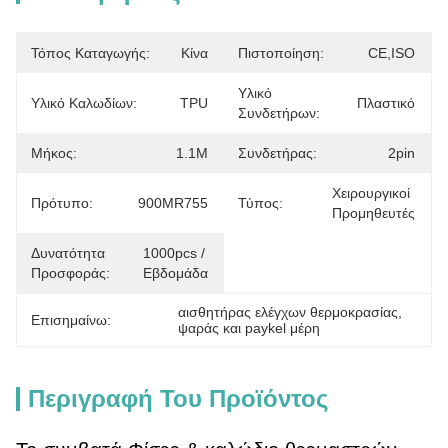
Τόπος Καταγωγής:
Κίνα
Πιστοποίηση:
CE,ISO
Υλικό
Υλικό Καλωδίων:
TPU
Πλαστικό
Συνδετήρων:
Μήκος:
1.1M
Συνδετήρας:
2pin
Χειρουργικοί 
Πρότυπο:
900MR755
Τύπος:
Προμηθευτές
Δυνατότητα
1000pcs / 
Προσφοράς:
Εβδομάδα
αισθητήρας ελέγχων θερμοκρασίας
, 
Επισημαίνω:
ψαράς και paykel μέρη
Περιγραφή Του Προϊόντος