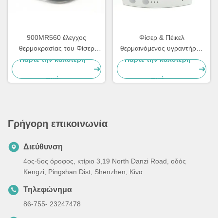
900MR560 έλεγχος
Φίσερ & Πέικελ
θερμοκρασίας του Φίσερ
θερμαινόμενος υγραντήρας
Paykel για τους υγραντές
MR810
Πάρτε την καλύτερη
Πάρτε την καλύτερη
σειράς MR700/HC500
τιμή
τιμή
Γρήγορη επικοινωνία
Διεύθυνση
4ος-5ος όροφος, κτίριο 3,19 North Danzi Road, οδός
Kengzi, Pingshan Dist, Shenzhen, Κίνα
Τηλεφώνημα
86-755- 23247478