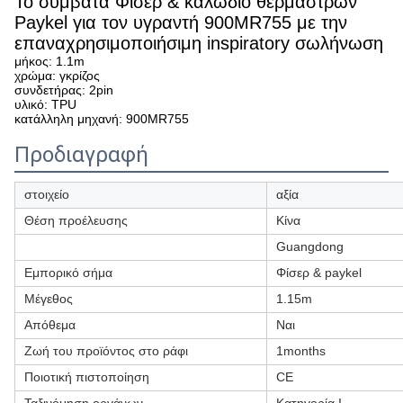
Το συμβατά Φίσερ & καλώδιο θερμαστρών
Paykel για τον υγραντή 900MR755 με την
επαναχρησιμοποιήσιμη inspiratory σωλήνωση
μήκος: 1.1m
χρώμα: γκρίζος
συνδετήρας: 2pin
υλικό: TPU
κατάλληλη μηχανή: 900MR755
Προδιαγραφή
στοιχείο
αξία
Θέση προέλευσης
Κίνα
Guangdong
Εμπορικό σήμα
Φίσερ & paykel
Μέγεθος
1.15m
Απόθεμα
Ναι
Ζωή του προϊόντος στο ράφι
1months
Ποιοτική πιστοποίηση
CE