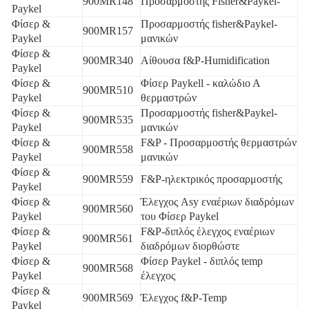
900MR148
Προσαρμοστής Fisher&Paykel-
Paykel
Φίσερ &
Προσαρμοστής fisher&Paykel-
900MR157
Paykel
μανικών
Φίσερ &
900MR340
Αίθουσα f&P-Humidification
Paykel
Φίσερ &
Φίσερ Paykell - καλώδιο Α
900MR510
Paykel
θερμαστρών
Φίσερ &
Προσαρμοστής fisher&Paykel-
900MR535
Paykel
μανικών
Φίσερ &
F&P - Προσαρμοστής θερμαστρών
900MR558
Paykel
μανικών
Φίσερ &
900MR559
F&P-ηλεκτρικός προσαρμοστής
Paykel
Φίσερ &
Έλεγχος Asy εναέριων διαδρόμων
900MR560
Paykel
του Φίσερ Paykel
Φίσερ &
F&P-διπλός έλεγχος εναέριων
900MR561
Paykel
διαδρόμων διορθώστε
Φίσερ &
Φίσερ Paykel - διπλός temp
900MR568
Paykel
έλεγχος
Φίσερ &
900MR569
Έλεγχος f&P-Temp
Paykel