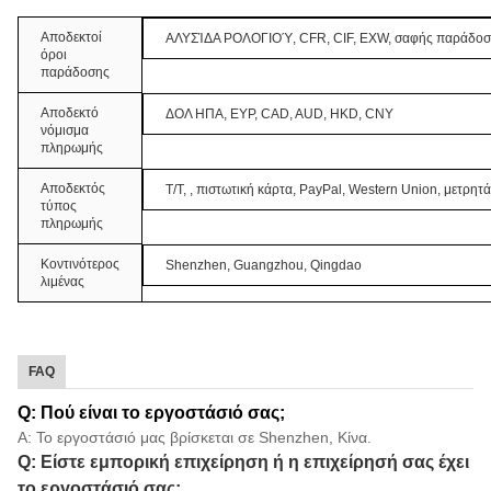
Αποδεκτοί
ΑΛΥΣΊΔΑ ΡΟΛΟΓΙΟΎ, CFR, CIF, EXW, σαφής παράδο
όροι
παράδοσης
Αποδεκτό
ΔΟΛ ΗΠΑ, ΕΥΡ, CAD, AUD, HKD, CNY
νόμισμα
πληρωμής
Αποδεκτός
T/T, , πιστωτική κάρτα, PayPal, Western Union, μετρητ
τύπος
πληρωμής
Κοντινότερος
Shenzhen, Guangzhou, Qingdao
λιμένας
FAQ
Q: Πού είναι το εργοστάσιό σας;
Α: Το εργοστάσιό μας βρίσκεται σε Shenzhen, Κίνα.
Q: Είστε εμπορική επιχείρηση ή η επιχείρησή σας έχει
το εργοστάσιό σας;