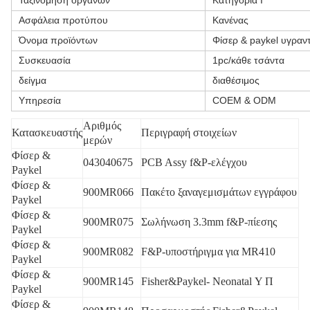
Ταξινόμηση οργάνων
Κατηγορία Ι
Ασφάλεια προτύπου
Κανένας
Όνομα προϊόντων
Φίσερ & paykel υγρα
Συσκευασία
1pc/κάθε τσάντα
δείγμα
διαθέσιμος
Υπηρεσία
COEM & ODM
Αριθμός
Κατασκευαστής
Περιγραφή στοιχείων
μερών
Φίσερ &
043040675
PCB Assy f&P-ελέγχου
Paykel
Φίσερ &
900MR066
Πακέτο ξαναγεμισμάτων εγγράφου
Paykel
Φίσερ &
900MR075
Σωλήνωση 3.3mm f&P-πίεσης
Paykel
Φίσερ &
900MR082
F&P-υποστήριγμα για MR410
Paykel
Φίσερ &
900MR145
Fisher&Paykel- Neonatal Υ Π
Paykel
Φίσερ &