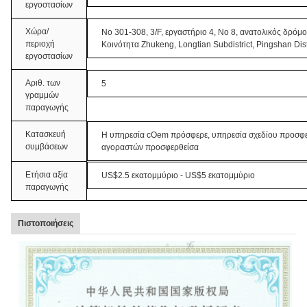
εργοστασίων
Χώρα/
Νο 301-308, 3/F, εργαστήριο 4, Νο 8, ανατολικός δρόμ
περιοχή
Κοινότητα Zhukeng, Longtian Subdistrict, Pingshan Di
εργοστασίων
Αριθ. των
5
γραμμών
παραγωγής
Κατασκευή
Η υπηρεσία cOem πρόσφερε, υπηρεσία σχεδίου προσφερ
συμβάσεων
αγοραστών προσφερθείσα
Ετήσια αξία
US$2.5 εκατομμύριο - US$5 εκατομμύριο
παραγωγής
Πιστοποιήσεις