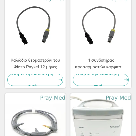
Καλώδιο θερμαστρών του
4 συνδετήρας
Φίσερ Paykel 12 μήνες
προσαρμοστών καρφιτσών
εξουσιοδότησης με το
καλωδίων 900mr901 3
Πάρτε την καλύτερη
Πάρτε την καλύτερη
συνδετήρα 0.9m 4pin μήκος
θερμαστρών του Φίσερ
τιμή
τιμή
Paykel συνδετήρων
καρφιτσών