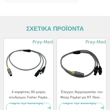
ΣΧΕΤΙΚΑ ΠΡΟΪΟΝΤΑ
4 καρφίτσες 80 μοίρες
Έλεγχος θερμοκρασίας του
σύνδεσμος Fisher Paykel
Φίσερ Paykel για RT Resies
καλώδιο προσαρμογέα
το διπλό θερμαμένο
Πάρτε την καλύτερη
Πάρτε την καλύτερη
θερμαντήρα με μήκος 1m
κύκλωμα αναπνοής