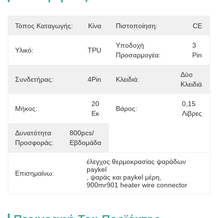
Τόπος Καταγωγής:
Κίνα
Πιστοποίηση:
CE
Υποδοχή
3 
Υλικό:
TPU
Προσαρμογέα:
Pin
Δύο 
Συνδετήρας:
4Pin
Κλειδιά:
Κλειδιά
20 
0,15 
Μήκος:
Βάρος:
Εκ
Λίβρες
Δυνατότητα
800pcs/
Προσφοράς:
Εβδομάδα
έλεγχος θερμοκρασίας ψαράδων 
paykel
Επισημαίνω:
, 
ψαράς και paykel μέρη
, 
900mr901 heater wire connector