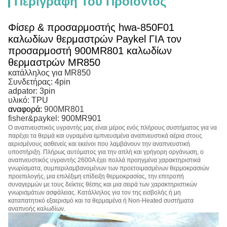
Περιγραφή Του Προϊόντος
Φίσερ & προσαρμοστής hwa-850F01
καλωδίων θερμαστρών Paykel ΓΙΑ τον
προσαρμοστή 900MR801 καλωδίων
θερμαστρών MR850
κατάλληλος για MR850
Συνδετήρας: 4pin
adpator: 3pin
υλικό: TPU
αναφορά:
900MR801
fisher&paykel:
900MR901
Ο αναπνευστικός υγραντής μας είναι μέρος ενός πλήρους συστήματος για να
παρέχει τα θερμά και υγραμένα εμπνευσμένα αναπνευστικά αέρια στους
αερισμένους ασθενείς και εκείνοι που λαμβάνουν την αναπνευστική
υποστήριξη. Πλήρως αυτόματος για την απλή και γρήγορη οργάνωση, ο
αναπνευστικός υγραντής 2600A έχει πολλά προηγμένα χαρακτηριστικά
γνωρίσματα, συμπεριλαμβανομένων των προετοιμασμένων θερμοκρασιών
προεπιλογής, μια επιλέξιμη επίδειξη θερμοκρασίας, την επιτροπή
συναγερμών με τους δείκτες θέσης και μια σειρά των χαρακτηριστικών
γνωρισμάτων ασφάλειας. Κατάλληλος για τον της εισβολής ή μη
καταπατητικό εξαερισμό και τα θερμαμένα ή Non-Heated συστήματα
αναπνοής καλωδίων.