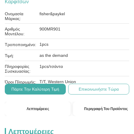
Καρφιτσών
Ονομασία
fisher&paykel
Μάρκας:
Αριθμός
900MR901
Μοντέλου:
1pcs
Τροποποιημένο:
as the demand
Τιμή:
Πληροφορίες
1pcs/τσάντα
Συσκευασίας:
T/T, Western Union
Όροι Πληρωμής:
Πάρτε Την Καλύτερη Τιμή
Επικοινωνήστε Τώρα
Λεπτομέρειες
Περιγραφή Του Προϊόντος
Λεπτομέρειες