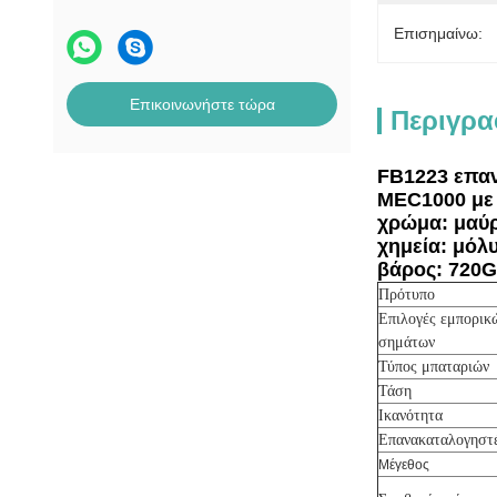
Επισημαίνω:
Επικοινωνήστε τώρα
Περιγρα
FB1223 επαν
MEC1000 με
χρώμα: μαύ
χημεία: μόλ
βάρος: 720G
Πρότυπο
Επιλογές εμπορικ
σημάτων
Τύπος μπαταριών
Τάση
Ικανότητα
Επανακαταλογηστ
Μέγεθος