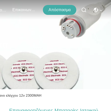
Επικοινωνήστε Μαζί Μας
Απόσπασμα
Εκδηλώσεις
τα
ργανο ελέγχου 12v 2300MAH
Επαναφορτιζόμενες Μπαταρίες Ιατρικού