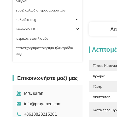
ελέγχου
spo2 καλώδιο προσαρμοστών
καλώδιο ecg
Λε
Καλώδιο EKG
ιατρικός εξοπλισμός
επαναχρησιμοποιήσιμα ηλεκτρόδια
Λεπτομέ
ecg
Της εισβολής καλώδιο πίεσης του
Τόπος Καταγω
αίματος
Χρώμα:
Επικοινωνήστε μαζί μας
μη της εισβολής μανσέτα πίεσης του
αίματος
Τάση:
Εξαρτήματα εξοπλισμού
Mrs. sarah
Διαστάσεις:
Electrosurgical
info@pray-med.com
Υπομονετική στάση οργάνων ελέγχου
Κατάλληλο Πρ
+8618823215281