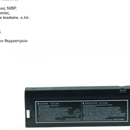
νες NIBP,
ασίας,
ι leadwire, κ.λπ.
ς
ων θερμαστρών