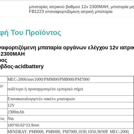
μπαταρίες ιατρικού βαθμού 12v 2300MAH
, 
μπαταρία μ
FB1223 επαναφορτιζόμενη ιατρική μπαταρία
φή Του Προϊόντος
αφορτιζόμενη μπαταρία οργάνων ελέγχου 12v ιατρικ
 2300MAH
ρος
υβδος-acidbattery
MEC-2000/mec1000/PM9000/PM8000/PM7000
ών
ουδέτερο ή προσαρμοσμένο εμπορικό σήμα
Επανακαταλογηστέο πακέτο μπαταριών
12V
2300mAh
έος
Ναι
180*60.62*23.9mm
MINDRAY: PM9000, PM8000, PM7000,1030,1050,9030P, MEC-2000,