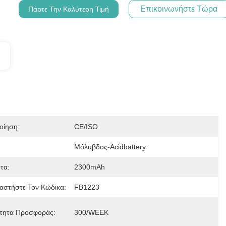
Επικοινωνήστε Τώρα
Πάρτε Την Καλύτερη Τιμή
οίηση:
CE/ISO
Μόλυβδος-Acidbattery
τα:
2300mAh
ταστήστε Τον Κώδικα:
FB1223
τητα Προσφοράς:
300/WEEK