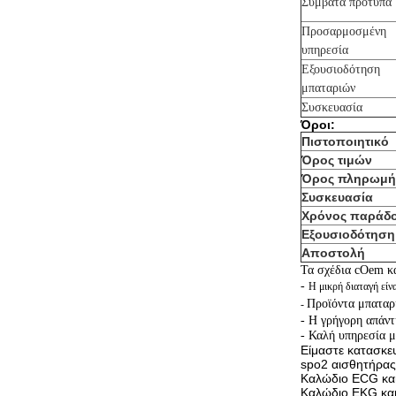
Συμβατά πρότυπα
Προσαρμοσμένη
υπηρεσία
Εξουσιοδότηση
μπαταριών
Συσκευασία
Όροι:
Πιστοποιητικό
Όρος τιμών
Όρος πληρωμή
Συσκευασία
Χρόνος παράδ
Εξουσιοδότηση
Αποστολή
Τα σχέδια cOem κα
-
Η μικρή διαταγή είνα
Προϊόντα μπαταρι
-
- Η γρήγορη απάντ
- Καλή υπηρεσία μ
Είμαστε κατασκευ
spo2 αισθητήρας
Καλώδιο ECG και
Καλώδιο EKG και