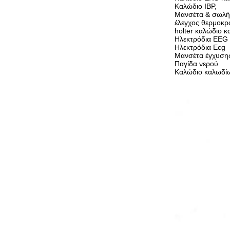
Καλώδιο IBP,
Μανσέτα & σωλή
έλεγχος θερμοκρ
holter καλώδιο κα
Ηλεκτρόδια EEG
Ηλεκτρόδια Ecg
Μανσέτα έγχυση
Παγίδα νερού
Καλώδιο καλωδί