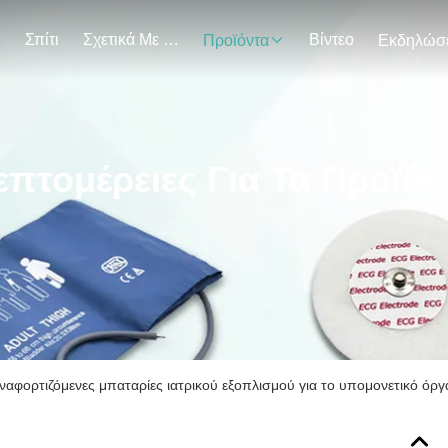
Σπίτι
Σχετικά Με Εμάς
Βίντεο
Προϊόντα
επτομέρειες Για Τα Προϊόν
αφορτιζόμενες μπαταρίες ιατρικού εξοπλισμού για το υπομονετικό ό