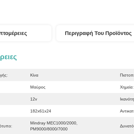
πτομέρειες
Περιγραφή Του Προϊόντος
ρειες
γής:
Κίνα
Πιστοπ
Μαύρος
Χημεία:
12v
Ικανότη
182x61x24
Αντικα
Mindray MEC1000/2000, 
ότυπο:
Δυνατό
PM9000/8000/7000