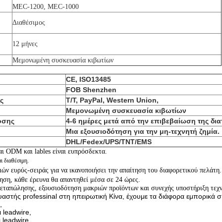
MEC-1200, MEC-1000
Διαθέσιμος
12 μήνες
Μεμονωμένη συσκευασία κιβωτίων
CE, ISO13485
FOB Shenzhen
ς
T/T, PayPal, Western Union,
Μεμονωμένη συσκευασία κιβωτίων
οσης
4-6 ημέρες μετά από την επιβεβαίωση της δι
Μια εξουσιοδότηση για την μη-τεχνητή ζημία.
DHL/Fedex/UPS/TNT/EMS
ι ODM και lables είναι ευπρόσδεκτα.
ι διαθέσιμη.
ών ευρύς-σειράς για να ικανοποιήσει την απαίτηση του διαφορετικού πελάτη.
ηση, κάθε έρευνα θα απαντηθεί μέσα σε 24 ώρες.
εταπώλησης, εξουσιοδότηση μακριών προϊόντων και συνεχής υποστήριξη τεχν
αστής professinal στη ηπειρωτική Κίνα, έχουμε τα διάφορα εμπορικά σ
,
 leadwire,
 leadwire,