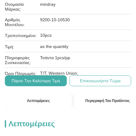
Ονομασία
mindray
Μάρκας:
Αριθμός
9200-10-10530
Μοντέλου:
10pcs
Τροποποιημένο:
as the quantity
Τιμή:
Πληροφορίες
Τσάντα 1pcs/pp
Συσκευασίας:
T/T, Western Union,
Όροι Πληρωμής:
Πάρτε Την Καλύτερη Τιμή
Επικοινωνήστε Τώρα
Λεπτομέρειες
Περιγραφή Του Προϊόντος
Λεπτομέρειες