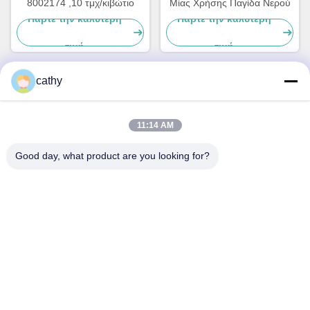
8002174 ,10 τμχ/κιβώτιο
Μίας Χρήσης Παγίδα Νερού
Πάρτε την καλύτερη
Πάρτε την καλύτερη
τιμή
τιμή
cathy
Γρήγορη επικοινωνία
11:14 AM
Διεύθυνση
Good day, what product are you looking for?
4ος-5ος όροφος, κτίριο 3,19 North Danzi Road, οδός
Kengzi, Pingshan Dist, Shenzhen, Κίνα
Τηλεφώνημα
86-755- 23247478
Ηλεκτρονικό
info@pray-med.com