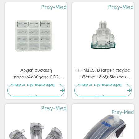
14100-00
Αρχική συσκευή
HP M1657B Ιατρική παγίδα
παρακολούθησης CO2
υδάτινου διοξειδίου του
Drager WaterLock 2
άνθρακα Διαφανής ενήλικας
Πάρτε την καλύτερη
Πάρτε την καλύτερη
6872020
Παιδιατρική 989803110871
τιμή
τιμή