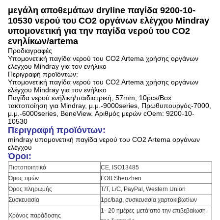
μεγάλη αποθεμάτων dryline παγίδα 9200-10-
10530 νερού του CO2 οργάνων ελέγχου Mindray
υπομονετική για την παγίδα νερού του CO2
ενηλίκων/artema
Προδιαγραφές
Υπομονετική παγίδα νερού του CO2 Artema χρήσης οργάνων
ελέγχου Mindray για τον ενήλικο
Περιγραφή προϊόντων:
Υπομονετική παγίδα νερού του CO2 Artema χρήσης οργάνων
ελέγχου Mindray για τον ενήλικο
Παγίδα νερού ενήλικη/παιδιατρική, 57mm, 10pcs/Box
τακτοποίηση για Mindray, μ.μ.-9000series, Πρωθυπουργός-7000,
μ.μ.-6000series, BeneView. Αριθμός μερών cOem: 9200-10-
10530
Περιγραφή προϊόντων:
mindray υπομονετική παγίδα νερού του CO2 Artema οργάνων
ελέγχου
Όροι:
Πιστοποιητικό
CE,
ISO13485
Όρος τιμών
FOB Shenzhen
Όρος πληρωμής
T/T, L/C, PayPal, Western Union
Συσκευασία
1pc/bag, συσκευασία χαρτοκιβωτίων
1
-
20
ημέρες
μετά από την επιβεβαίωση
Χρόνος παράδοσης