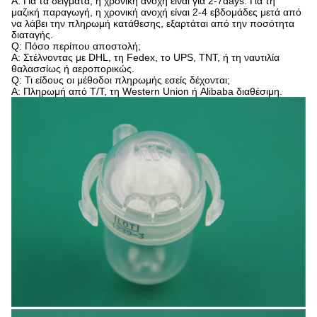
Α: Για τα δείγματα, η χρονική ανοχή είναι για 2-7days. Για τη
μαζική παραγωγή, η χρονική ανοχή είναι 2-4 εβδομάδες μετά από
να λάβει την πληρωμή κατάθεσης, εξαρτάται από την ποσότητα
διαταγής.
Q: Πόσο περίπου αποστολή;
Α: Στέλνοντας με DHL, τη Fedex, το UPS, TNT, ή τη ναυτιλία
θαλασσίως ή αεροπορικώς.
Q: Τι είδους οι μέθοδοι πληρωμής εσείς δέχονται;
Α: Πληρωμή από T/T, τη Western Union ή Alibaba διαθέσιμη.