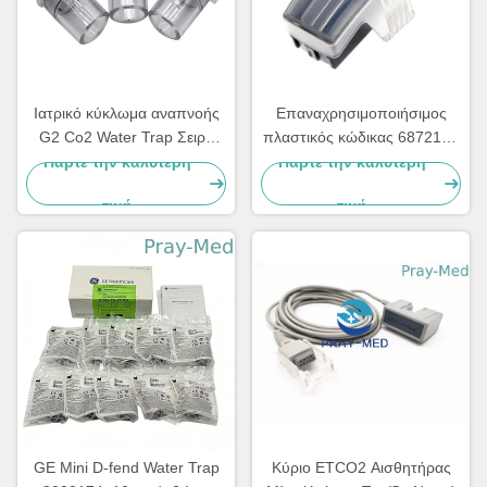
Ιατρικό κύκλωμα αναπνοής
Επαναχρησιμοποιήσιμος
G2 Co2 Water Trap Σειρά
πλαστικός κώδικας 6872130
Edan IM60 IM70 IM80
Waterlock παγίδων νερού
Πάρτε την καλύτερη
Πάρτε την καλύτερη
Drager
τιμή
τιμή
GE Mini D-fend Water Trap
Κύριο ETCO2 Αισθητήρας