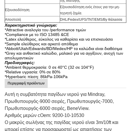
της διαταγής
Εξουσιοδότηση ενός έτους για την μη-
Εξουσιοδότηση
τεχνητή ζημία.
Αποστολή
DHL/Fedex/UPS/TNT/EMS/By θάλασσα
Χαρακτηριστικό γνώρισμα:
*Attractive αναλογία του /performance τιμών
*Compliance με το ISO 13485 &CE
*Latex ελεύθερος, εύκολος να καθαρίσει και να επισκευάσει
*Sample ελεύθερος και αρκετό απόθεμα
*Abbott/Utah/Edwards/BD/Medex/HP τα καλώδια είναι διαθέσιμα
*Grey και ανθεκτικό καλώδιο, μαλακό για να αγγίξουν, ανοχή των
απολυμαντικών
Προδιαγραφές:
*Ambient θερμοκρασία: 0 σε 40°C (32 σε 104°F)
*Relative υγρασία: 0% σε 80%
*Hyperbaric πίεση: 86kPa-106kPa
Περιγραφή προϊόντων
Αυτή η συμβατότητα παγίδων νερού για Mindray,
Πρωθυπουργός-9000 σειρές, Πρωθυπουργός-7000,
Πρωθυπουργός-6000 σειρές, BeneView.
Αριθμός μερών cOem: 9200-10-10530
Ο μακρύς σωλήνας της παγίδας νερού είναι 3m/10ft και
μπορεί επίσης να προσαρμοστεί ως απαιτήσεις των