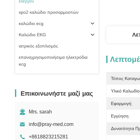
ελέγχου
spo2 καλώδιο προσαρμοστών
καλώδιο ecg
Λε
Καλώδιο EKG
ιατρικός εξοπλισμός
επαναχρησιμοποιήσιμα ηλεκτρόδια
Λεπτομέ
ecg
Της εισβολής καλώδιο πίεσης του
Τόπος Καταγω
αίματος
Υλικό Καλωδίο
Επικοινωνήστε μαζί μας
μη της εισβολής μανσέτα πίεσης του
αίματος
Εφαρμογή:
Εξαρτήματα εξοπλισμού
Mrs. sarah
Εγγύηση:
Electrosurgical
info@pray-med.com
Δυνατότητα Π
Υπομονετική στάση οργάνων ελέγχου
+8618823215281