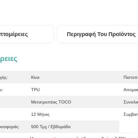
πτομέρειες
Περιγραφή Του Προϊόντος
ρειες
γής:
Κίνα
Πιστοπ
υ:
TPU
Απομακ
Μετατροπέας TOCO
Συνολι
12 Μήνες
Συμβατ
ροσφοράς:
500 Τμχ / Εβδομάδα