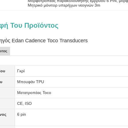
Μορφοτροπέας παρακολούθησης εμβρύου 6 PIN
, 
μορφ
Μητρικό μόνιτορ υπερήχων νεογνών 3m
φή Του Προϊόντος
δηγός Edan Cadence Toco Transducers
ντος
ίου
Γκρί
ου
Μπουφάν TPU
Μετατροπέας Toco
ς
CE, ISO
νος
6 pin