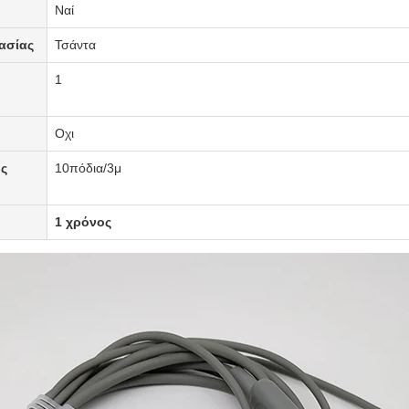
Ναί
ασίας
Τσάντα
1
Οχι
ος
1
0
πόδια
/3μ
1 χρόνος