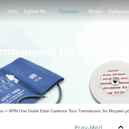
Σπίτι
Σχετικά Με Εμάς
Βίντεο
Προϊόντα
επτομέρειες Για Τα Προϊόν
ου
>
6PIN One Guide Edan Cadence Toco Transducers 3m Μητρικό μ