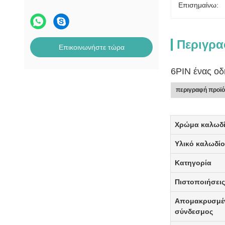
Επισημαίνω:
Περιγρα
Επικοινωνήστε τώρα
6PIN ένας ο
περιγραφή προϊό
Χρώμα καλωδ
Υλικό καλωδί
Κατηγορία
Πιστοποιήσει
Απομακρυσμέ
σύνδεσμος