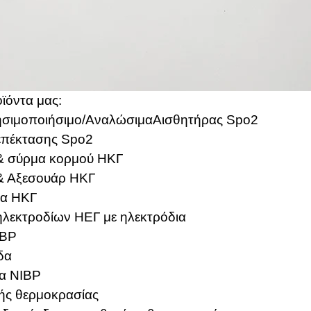
ϊόντα μας:
σιμοποιήσιμο/
Αναλώσιμα
Αισθητήρας Spo2
επέκτασης Spo2
 & σύρμα κορμού ΗΚΓ
& Αξεσουάρ ΗΚΓ
ια ΗΚΓ
ηλεκτροδίων ΗΕΓ με ηλεκτρόδια
IBP
δα
δα NIBP
τής θερμοκρασίας