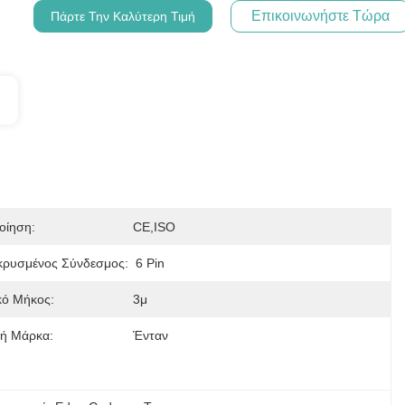
Επικοινωνήστε Τώρα
Πάρτε Την Καλύτερη Τιμή
οίηση:
CE,ISO
ρυσμένος Σύνδεσμος:
6 Pin
κό Μήκος:
3μ
ή Μάρκα:
Ένταν