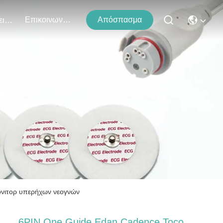
Επικοινωνήστε Μαζί Μας
Απόσπασμα
Εκδηλώσεις
τα
όνιτορ υπερήχων νεογνών
6PIN One Guide Edan Cadence Toco