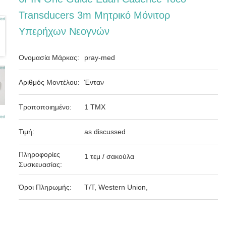
Transducers 3m Μητρικό Μόνιτορ
Υπερήχων Νεογνών
Ονομασία Μάρκας:
pray-med
Αριθμός Μοντέλου:
Ένταν
Τροποποιημένο:
1 ΤΜΧ
Τιμή:
as discussed
Πληροφορίες
1 τεμ / σακούλα
Συσκευασίας:
Όροι Πληρωμής:
T/T, Western Union,