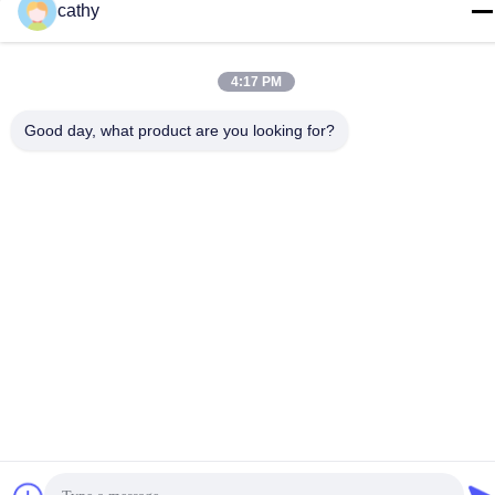
cathy
Πολιτική απορρήτου
|
Sitemap
| Κίνα Καλή ποιότητα Μίας
χρήσης Spo2 αισθητήρας Προμηθευτής. 2017-2026 Shenzhen
Pray-med Technology Co.,Ltd . Διατηρούνται όλα τα πνευματικά
4:17 PM
δικαιώματα.
Good day, what product are you looking for?