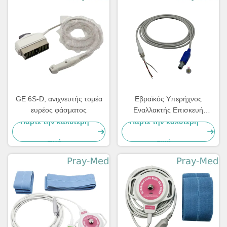
GE 6S-D, ανιχνευτής τομέα
Εβραϊκός Υπερήχνος
ευρέος φάσματος
Εναλλακτής Επισκευή
καλώδιο 4pin 40 βαθμούς
Πάρτε την καλύτερη
Πάρτε την καλύτερη
τιμή
τιμή