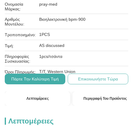
Ονομασία
pray-med
Μάρκας:
Αριθμός
Βιοηλεκτρονική bpm-900
Μοντέλου:
1PCS
Τροποποιημένο:
AS discussed
Τιμή:
Πληροφορίες
1pcs/τσάντα
Συσκευασίας:
T/T, Western Union
Όροι Πληρωμής:
Πάρτε Την Καλύτερη Τιμή
Επικοινωνήστε Τώρα
Λεπτομέρειες
Περιγραφή Του Προϊόντος
Λεπτομέρειες