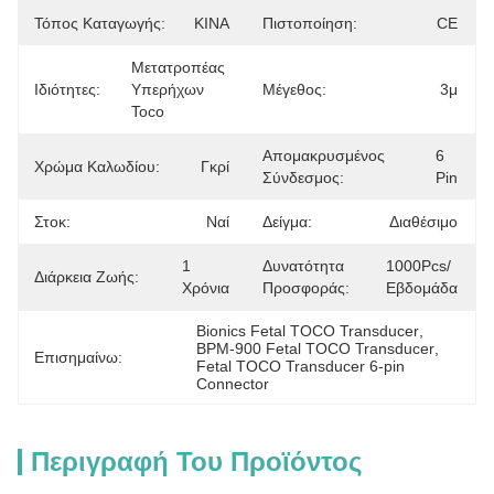
Τόπος Καταγωγής:
ΚΙΝΑ
Πιστοποίηση:
CE
Μετατροπέας 
Ιδιότητες:
Υπερήχων 
Μέγεθος:
3μ
Toco
Απομακρυσμένος
6 
Χρώμα Καλωδίου:
Γκρί
Σύνδεσμος:
Pin
Στοκ:
Ναί
Δείγμα:
Διαθέσιμο
1 
Δυνατότητα
1000Pcs/
Διάρκεια Ζωής:
Χρόνια
Προσφοράς:
Εβδομάδα
Bionics Fetal TOCO Transducer
, 
BPM-900 Fetal TOCO Transducer
, 
Επισημαίνω:
Fetal TOCO Transducer 6-pin 
Connector
Περιγραφή Του Προϊόντος