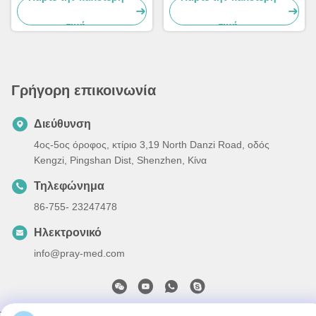
BD4000XS
Avalon FM
τιμή
τιμή
Γρήγορη επικοινωνία
Διεύθυνση
4ος-5ος όροφος, κτίριο 3,19 North Danzi Road, οδός
Kengzi, Pingshan Dist, Shenzhen, Κίνα
Τηλεφώνημα
86-755- 23247478
Ηλεκτρονικό
info@pray-med.com