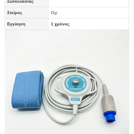
Συσκευασίας
Στείρος
Οχι
Εγγύηση
1 χρόνος