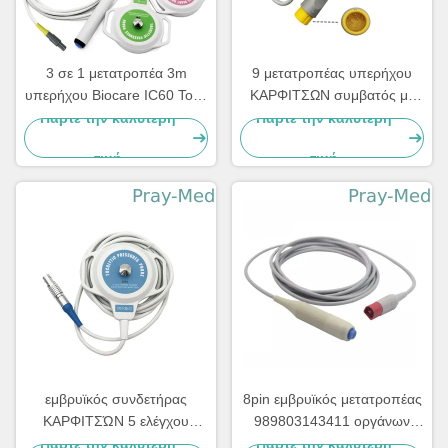
3 σε 1 μετατροπέα 3m
9 μετατροπέας υπερήχου
υπερήχου Biocare IC60 Toco
ΚΑΡΦΙΤΣΩΝ συμβατός με
συνδετήρας καλωδίων 6pins
Comen 3m 10ft γκρίζο
Πάρτε την καλύτερη
Πάρτε την καλύτερη
καλώδιο
τιμή
τιμή
εμβρυϊκός συνδετήρας
8pin εμβρυϊκός μετατροπέας
ΚΑΡΦΙΤΣΏΝ 5 ελέγχου
989803143411 οργάνων
μετατροπέων 3m TOCO για
ελέγχου συνδετήρων HP για
Πάρτε την καλύτερη
Πάρτε την καλύτερη