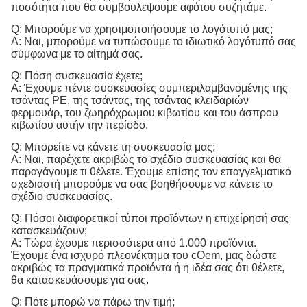
ποσότητα που θα συμβουλεψουμε αφότου συζητάμε.
Q: Μπορούμε να χρησιμοποιήσουμε το λογότυπό μας;
Α: Ναι, μπορούμε να τυπώσουμε το ιδιωτικό λογότυπό σας
σύμφωνα με το αίτημά σας.
Q: Πόση συσκευασία έχετε;
Α: Έχουμε πέντε συσκευασίες συμπεριλαμβανομένης της
τσάντας PE, της τσάντας, της τσάντας κλειδαριών
φερμουάρ, του ζωηρόχρωμου κιβωτίου και του άσπρου
κιβωτίου αυτήν την περίοδο.
Q: Μπορείτε να κάνετε τη συσκευασία μας;
Α: Ναι, παρέχετε ακριβώς το σχέδιο συσκευασίας και θα
παραγάγουμε τι θέλετε. Έχουμε επίσης τον επαγγελματικό
σχεδιαστή μπορούμε να σας βοηθήσουμε να κάνετε το
σχέδιο συσκευασίας.
Q: Πόσοι διαφορετικοί τύποι προϊόντων η επιχείρησή σας
κατασκευάζουν;
Α: Τώρα έχουμε περισσότερα από 1.000 προϊόντα.
Έχουμε ένα ισχυρό πλεονέκτημα του cOem, μας δώστε
ακριβώς τα πραγματικά προϊόντα ή η ιδέα σας ότι θέλετε,
θα κατασκευάσουμε για σας.
Q: Πότε μπορώ να πάρω την τιμή;