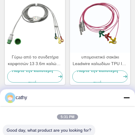
Γύρω από το συνδετήρα
υπομονετικό σακάκι
καρφιτσών 13 3.6m καλώδιο
Leadwire καλωδίων TPU IEC
3 μολύβδου ECG για
AHA ECG τύπων 3Lead
Πάρτε την καλύτερη
Πάρτε την καλύτερη
Mediana D500
5Lead DIN
τιμή
τιμή
cathy
Γρήγορη επικοινωνία
5:31 PM
Διεύθυνση
Good day, what product are you looking for?
4ος-5ος όροφος, κτίριο 3,19 North Danzi Road, οδός