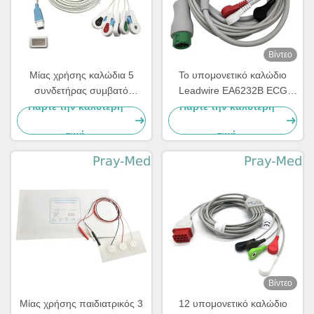
Βίντεο
Μίας χρήσης καλώδια 5
Το υπομονετικό καλώδιο
συνδετήρας συμβατό
Leadwire EA6232B ECG
Covidien μολύβδου
άμεσο συνδέει με το
Πάρτε την καλύτερη
Πάρτε την καλύτερη
Radiolucent ECG μολύβδου
αιφνιδιαστικό τέλος
τιμή
τιμή
Βίντεο
Μίας χρήσης παιδιατρικός 3
12 υπομονετικό καλώδιο