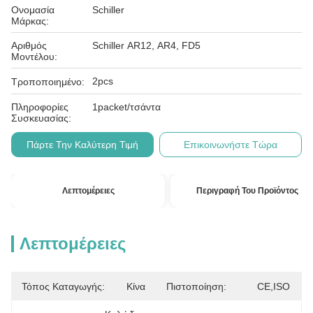
Ονομασία
Schiller
Μάρκας:
Αριθμός
Schiller AR12, AR4, FD5
Μοντέλου:
2pcs
Τροποποιημένο:
Πληροφορίες
1packet/τσάντα
Συσκευασίας:
Πάρτε Την Καλύτερη Τιμή
Επικοινωνήστε Τώρα
Λεπτομέρειες
Περιγραφή Του Προϊόντος
Λεπτομέρειες
Τόπος Καταγωγής:
Κίνα
Πιστοποίηση:
CE,ISO