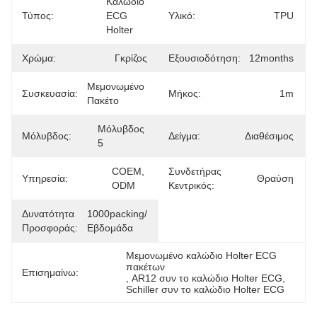
Καλώδιο 
Τύπος:
ECG 
Υλικό:
TPU
Holter
Χρώμα:
Γκρίζος
Εξουσιοδότηση:
12months
Μεμονωμένο 
Συσκευασία:
Μήκος:
1m
Πακέτο
Μόλυβδος 
Μόλυβδος:
Δείγμα:
Διαθέσιμος
5
COEM, 
Συνδετήρας
Υπηρεσία:
Θραύση
ODM
Κεντρικός:
Δυνατότητα
1000packing/
Προσφοράς:
Εβδομάδα
Μεμονωμένο καλώδιο Holter ECG 
πακέτων
Επισημαίνω:
, 
AR12 συν το καλώδιο Holter ECG
, 
Schiller συν το καλώδιο Holter ECG