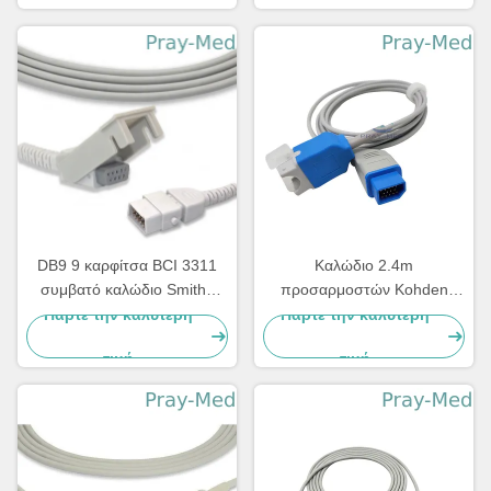
τιμή
τιμή
Spo2
DB9 9 καρφίτσα BCI 3311
Καλώδιο 2.4m
συμβατό καλώδιο Smiths
προσαρμοστών Kohden
επέκτασης Spo2 ιατρικό
Spo2 Nihon 14 σακάκι
Πάρτε την καλύτερη
Πάρτε την καλύτερη
καρφιτσών jl-900P TPU
τιμή
τιμή