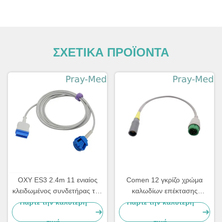
ΣΧΕΤΙΚΑ ΠΡΟΪΟΝΤΑ
OXY ES3 2.4m 11 ενιαίος
Comen 12 γκρίζο χρώμα
κλειδωμένος συνδετήρας της
καλωδίων επέκτασης
Γερμανίας καλωδίων
αισθητήρων καλωδίων Spo2
Πάρτε την καλύτερη
Πάρτε την καλύτερη
επέκτασης καρφιτσών Spo2
προσαρμοστών καρφιτσών