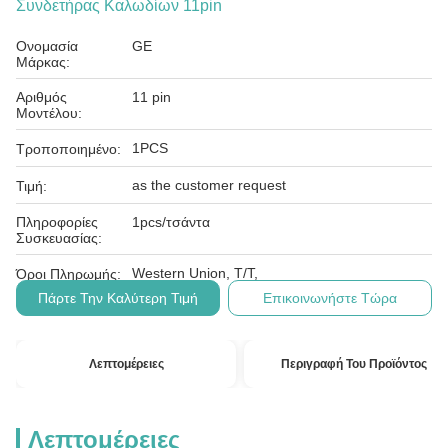
Συνδετήρας Καλωδίων 11pin
Ονομασία
GE
Μάρκας:
Αριθμός
11 pin
Μοντέλου:
1PCS
Τροποποιημένο:
as the customer request
Τιμή:
Πληροφορίες
1pcs/τσάντα
Συσκευασίας:
Western Union, T/T,
Όροι Πληρωμής:
Πάρτε Την Καλύτερη Τιμή
Επικοινωνήστε Τώρα
Λεπτομέρειες
Περιγραφή Του Προϊόντος
Λεπτομέρειες