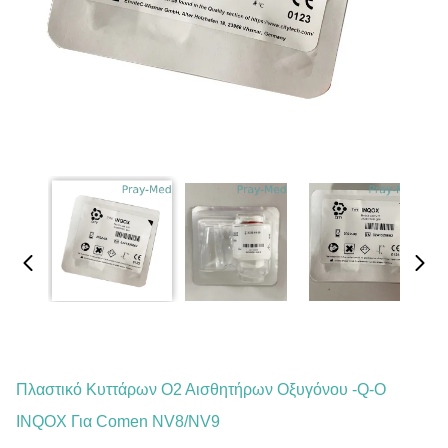
Πλαστικό Κυττάρων Ο2 Αισθητήρων Οξυγόνου -q-Ο
INQOX Για Comen NV8/NV9