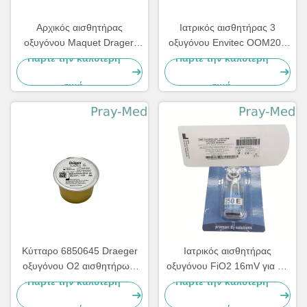
Αρχικός αισθητήρας
Ιατρικός αισθητήρας 3
οξυγόνου Maquet Drager,
οξυγόνου Envitec OOM202
αισθητήρας 6640044 6
συνδετήρας Molex
Πάρτε την καλύτερη
Πάρτε την καλύτερη
ιατρικός Ο2 Drager
καρφιτσών για τον
τιμή
τιμή
καρφιτσών
εξαεριστήρα PB840
Κύτταρο 6850645 Draeger
Ιατρικός αισθητήρας
οξυγόνου Ο2 αισθητήρων/
οξυγόνου FiO2 16mV για τις
πλαστικό υλικό μετάλλων
μηχανές ανώτατος-250E
Πάρτε την καλύτερη
Πάρτε την καλύτερη
μπαταριών οξυγόνου
εξαεριστήρων