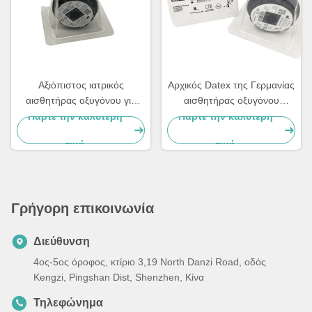
Αξιόπιστος ιατρικός
Αρχικός Datex της Γερμανίας
αισθητήρας οξυγόνου για
αισθητήρας οξυγόνου
Datex το βάρος Ohmeda
Ohmeda για μ-10 6050-
Πάρτε την καλύτερη
Πάρτε την καλύτερη
6050-0004-110 0.2lb
0004-110
τιμή
τιμή
Γρήγορη επικοινωνία
Διεύθυνση
4ος-5ος όροφος, κτίριο 3,19 North Danzi Road, οδός
Kengzi, Pingshan Dist, Shenzhen, Κίνα
Τηλεφώνημα