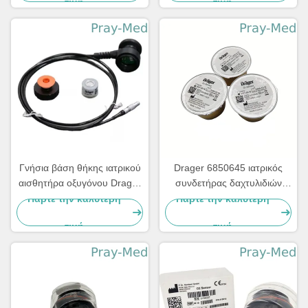
τιμή
τιμή
Γνήσια βάση θήκης ιατρικού
Drager 6850645 ιατρικός
αισθητήρα οξυγόνου Drager
συνδετήρας δαχτυλιδιών
8606055 με καλώδιο για
ολίσθησης αισθητήρων
Πάρτε την καλύτερη
Πάρτε την καλύτερη
Fabius
οξυγόνου
τιμή
τιμή