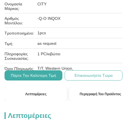
Ονομασία
CITY
Μάρκας:
Αριθμός
-Q-Ο INQOX
Μοντέλου:
1pcs
Τροποποιημένο:
as request
Τιμή:
Πληροφορίες
1 PC/κιβώτιο
Συσκευασίας:
T/T, Western Union,
Όροι Πληρωμής:
Πάρτε Την Καλύτερη Τιμή
Επικοινωνήστε Τώρα
Λεπτομέρειες
Περιγραφή Του Προϊόντος
Λεπτομέρειες