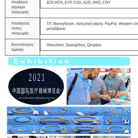
Αποδεκτό
ΔΟΛ ΗΠΑ, ΕΥΡ, CAD, AUD, HKD, CNY
νόμισμα
πληρωμής
Αποδεκτός
T/T, MoneyGram, πιστωτική κάρτα, PayPal, Western Un
τύπος
μεταβίβαση
πληρωμής
Κοντινότερος
Shenzhen, Guangzhou, Qingdao
λιμένας