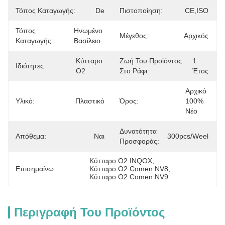
Τόπος Καταγωγής:
De
Πιστοποίηση:
CE,ISO
Τόπος
Ηνωμένο 
Μέγεθος:
Αρχικός
Καταγωγής:
Βασίλειο
Κύτταρο 
Ζωή Του Προϊόντος
1 
Ιδιότητες:
Ο2
Στο Ράφι:
Έτος
Αρχικό 
Υλικό:
Πλαστικό
Όρος:
100% 
Νέο
Δυνατότητα
Απόθεμα:
Ναι
300pcs/weel
Προσφοράς:
Κύτταρο Ο2 INQOX
, 
Επισημαίνω:
Κύτταρο Ο2 Comen NV8
, 
Κύτταρο Ο2 Comen NV9
Περιγραφή Του Προϊόντος