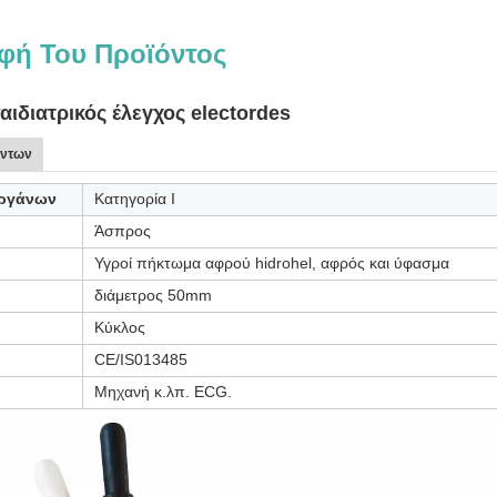
φή Του Προϊόντος
αιδιατρικός έλεγχος electordes
όντων
οργάνων
Κατηγορία Ι
Άσπρος
Υγροί πήκτωμα αφρού hidrohel, αφρός και ύφασμα
διάμετρος 50mm
Κύκλος
CE/IS013485
Μηχανή κ.λπ. ECG.