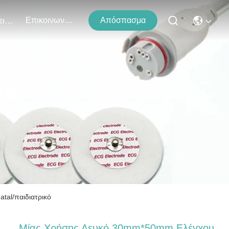
Επικοινωνήστε Μαζί Μας
Απόσπασμα
Εκδηλώσεις
τα
tal/παιδιατρικό
Μίας Χρήσης Λευκό 30mm*50mm Ελέγχου