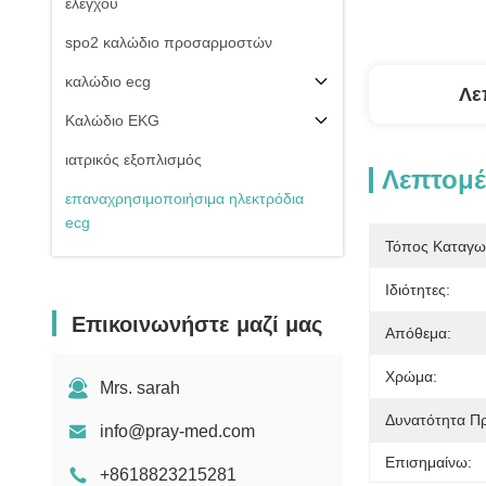
ελέγχου
spo2 καλώδιο προσαρμοστών
καλώδιο ecg
Λε
Καλώδιο EKG
ιατρικός εξοπλισμός
Λεπτομέ
επαναχρησιμοποιήσιμα ηλεκτρόδια
ecg
Τόπος Καταγω
Της εισβολής καλώδιο πίεσης του
αίματος
Ιδιότητες:
Επικοινωνήστε μαζί μας
μη της εισβολής μανσέτα πίεσης του
Απόθεμα:
αίματος
Χρώμα:
Εξαρτήματα εξοπλισμού
Mrs. sarah
Electrosurgical
Δυνατότητα Π
info@pray-med.com
Υπομονετική στάση οργάνων ελέγχου
Επισημαίνω:
+8618823215281