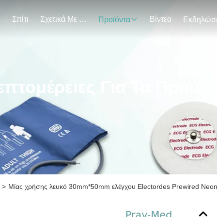
Σπίτι
Σχετικά Με Εμάς
Βίντεο
Προϊόντα
επτομέρειες Για Τα Προϊόν
>
Μίας χρήσης λευκό 30mm*50mm ελέγχου Electordes Prewired Neona