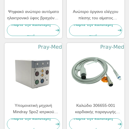
Ψηφιακό ανώτερο αυτόματο
Ανώτερο όργανο ελέγχου
ηλεκτρονικό ύφος βραχιόνων
πίεσης του αίματος
οργάνων ελέγχου πίεσης του
βραχιόνων εγχώριας χρήσης
Πάρτε την καλύτερη
Πάρτε την καλύτερη
αίματος
με την υπερβολικά μεγάλη
τιμή
τιμή
μανσέτα
Υπομονετική μηχανή
Καλώδιο 306655-001
Mindray Spo2 ιατρικού
καρδιακής παραγωγής
εξοπλισμού τεχνολογίας
Trulink ιατρικού εξοπλισμού
Πάρτε την καλύτερη
Πάρτε την καλύτερη
λευκόχρυσου T5 MPM
καλωδίων κοβαλτίου