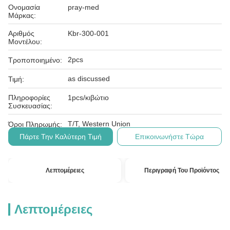
Ονομασία
pray-med
Μάρκας:
Αριθμός
Kbr-300-001
Μοντέλου:
2pcs
Τροποποιημένο:
as discussed
Τιμή:
Πληροφορίες
1pcs/κιβώτιο
Συσκευασίας:
T/T, Western Union
Όροι Πληρωμής:
Πάρτε Την Καλύτερη Τιμή
Επικοινωνήστε Τώρα
Λεπτομέρειες
Περιγραφή Του Προϊόντος
Λεπτομέρειες