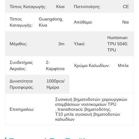
Τόπος Καταγωγής:
Κίνα
Πιστοποίηση:
CE
Τόπος
Guangdong, 
Απόθεμα:
Ναι
Καταγωγής:
Κίνα
Huntsman 
Μέγεθος:
3m
Υλικό:
TPU 5040, 
TPU
Συνδετήρας
2-
Χρώμα Καλωδίων:
Μπλε
Ακραίος:
Καρφίτσα
Δυνατότητα
1000pcs/
Προσφοράς:
Ημέρα
Συσκευή βηματοδοτών χειρουργικών 
επεμβάσεων νοσοκομείων TPU
Επισημαίνω:
, 
transthoracic βηματοδότης
, 
T10 μπλε συσκευή βηματοδοτών 
καλωδίων