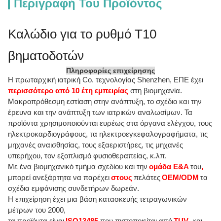
Περιγραφή Του Προϊόντος
Καλώδιο για το ρυθμό T10
βηματοδοτών
Πληροφορίες επιχείρησης
Η πρωταρχική ιατρική Co. τεχνολογίας Shenzhen, ΕΠΕ έχει
περισσότερο από 10 έτη εμπειρίας
στη βιομηχανία.
Μακροπρόθεσμη εστίαση στην ανάπτυξη, το σχέδιο και την
έρευνα και την ανάπτυξη των ιατρικών αναλωσίμων. Τα
προϊόντα χρησιμοποιούνται ευρέως στα όργανα ελέγχου, τους
ηλεκτροκαρδιογράφους, τα ηλεκτροεγκεφαλογραφήματα, τις
μηχανές αναισθησίας, τους εξαεριστήρες, τις μηχανές
υπερήχου, τον εξοπλισμό φυσιοθεραπείας, κ.λπ.
Με ένα βιομηχανικό τμήμα σχεδίου και την
ομάδα Ε&Α
του
,
μπορεί ανεξάρτητα να παρέχει
στους
πελάτες
OEM/ODM
τα
σχέδια εμφάνισης συνδετήρων δωρεάν.
Η επιχείρηση έχει μια βάση κατασκευής τετραγωνικών
μέτρων του 2000,