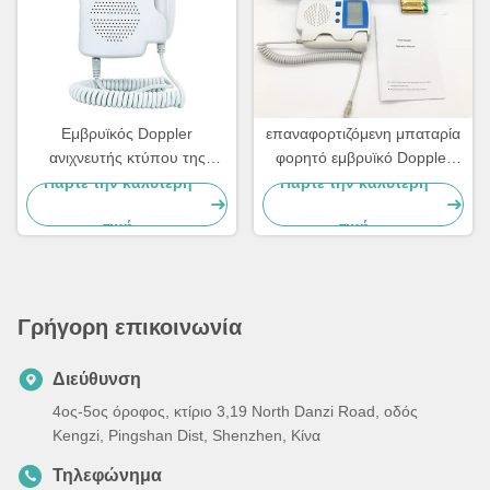
Εμβρυϊκός Doppler
επαναφορτιζόμενη μπαταρία
ανιχνευτής κτύπου της
φορητό εμβρυϊκό Doppler
καρδιάς ABS DC3.7V 3MHz
ιατρικού εξοπλισμού 3MHz
Πάρτε την καλύτερη
Πάρτε την καλύτερη
για την κλινική
210bpm
τιμή
τιμή
Γρήγορη επικοινωνία
Διεύθυνση
4ος-5ος όροφος, κτίριο 3,19 North Danzi Road, οδός
Kengzi, Pingshan Dist, Shenzhen, Κίνα
Τηλεφώνημα