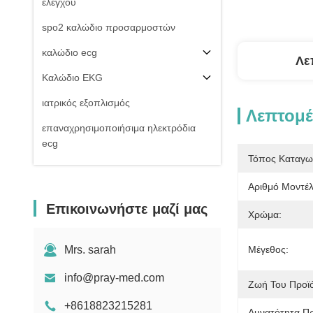
ελέγχου
spo2 καλώδιο προσαρμοστών
καλώδιο ecg
Λε
Καλώδιο EKG
ιατρικός εξοπλισμός
Λεπτομέ
επαναχρησιμοποιήσιμα ηλεκτρόδια
ecg
Τόπος Καταγω
Της εισβολής καλώδιο πίεσης του
αίματος
Αριθμό Μοντέλ
Επικοινωνήστε μαζί μας
μη της εισβολής μανσέτα πίεσης του
Χρώμα:
αίματος
Εξαρτήματα εξοπλισμού
Mrs. sarah
Μέγεθος:
Electrosurgical
info@pray-med.com
Ζωή Του Προϊό
Υπομονετική στάση οργάνων ελέγχου
+8618823215281
Δυνατότητα Π