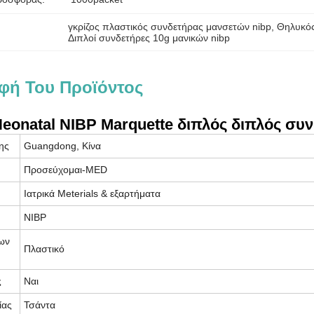
γκρίζος πλαστικός συνδετήρας μανσετών nibp
, 
Θηλυκός
Διπλοί συνδετήρες 10g μανικών nibp
φή Του Προϊόντος
eonatal NIBP Marquette διπλός διπλός σ
ης
Guangdong, Κίνα
Προσεύχομαι-MED
Ιατρικά Meterials & εξαρτήματα
NIBP
ων
Πλαστικό
ς
Ναι
ίας
Τσάντα