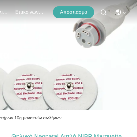
Επικοινωνήστε Μαζί Μας
Απόσπασμα
Εκδηλώσεις
τα
δετήρων 10g μανσετών σωλήνων
Θηλυκό Neonatal Διπλό NIBP Marquette