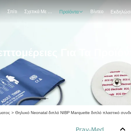
Σπίτι
Σχετικά Με Εμάς
Βίντεο
Προϊόντα
επτομέρειες Για Τα Προϊόν
ίματος
>
Θηλυκό Neonatal διπλό NIBP Marquette διπλό πλαστικό συν