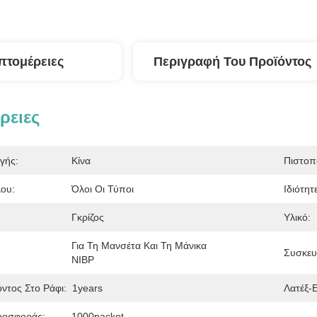
πτομέρειες
Περιγραφή Του Προϊόντος
ρειες
γής:
Κίνα
Πιστοπ
ου:
Όλοι Οι Τύποι
Ιδιότητ
Γκρίζος
Υλικό:
Για Τη Μανσέτα Και Τη Μάνικα 
Συσκευ
NIBP
ντος Στο Ράφι:
1years
Λατέξ-
ροσφοράς:
1000packet