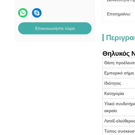
Επισημαίνω:
Επικοινωνήστε τώρα
Περιγρα
Θηλυκός N
Θέση προέλευσ
Εμπορικό σήμα
Ιδιότητες
Κατηγορία
Υλικό συνδετήρ
ακραίο
Λατέξ-ελεύθερο
Τύπος συσκευσ