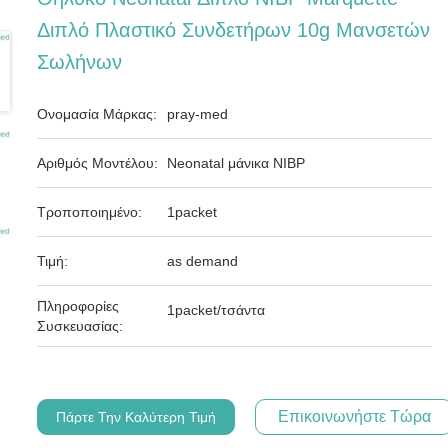
Διπλό Πλαστικό Συνδετήρων 10g Μανσετών
Σωλήνων
Ονομασία Μάρκας:
pray-med
Αριθμός Μοντέλου:
Neonatal μάνικα NIBP
Τροποποιημένο:
1packet
Τιμή:
as demand
Πληροφορίες
1packet/τσάντα
Συσκευασίας:
Επικοινωνήστε Τώρα
Πάρτε Την Καλύτερη Τιμή