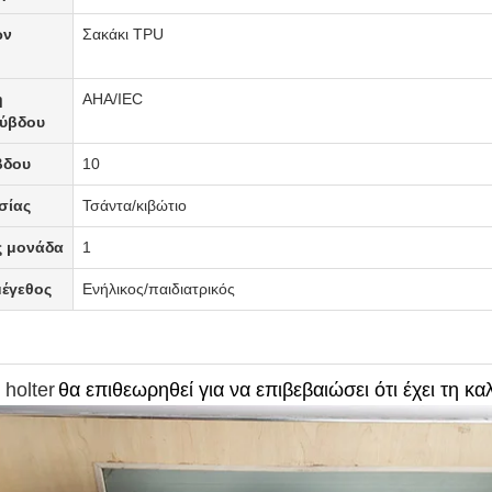
ων
Σακάκι TPU
η
AHA/IEC
ύβδου
βδου
10
σίας
Τσάντα/κιβώτιο
ς μονάδα
1
μέγεθος
Ενήλικος/παιδιατρικός
 holter
θα επιθεωρηθεί για να επιβεβαιώσει ότι έχει τη κ