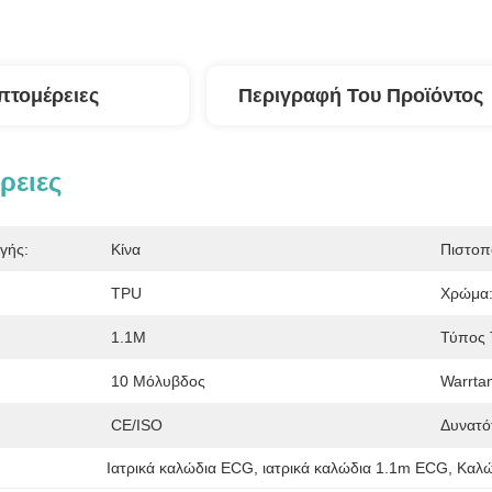
πτομέρειες
Περιγραφή Του Προϊόντος
ρειες
γής:
Κίνα
Πιστοπ
TPU
Χρώμα
1.1M
Τύπος 
10 Μόλυβδος
Warrtan
:
CE/ISO
Δυνατό
Ιατρικά καλώδια ECG
, 
ιατρικά καλώδια 1.1m ECG
, 
Καλώ