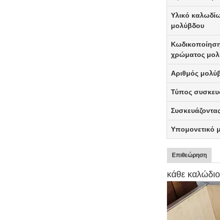
Υλικό καλωδί
μολύβδου
Κωδικοποίησ
χρώματος μολ
Αριθμός μολύ
Τύπος συσκευ
Συσκευάζοντα
Υπομονετικό 
Επιθεώρηση
κάθε καλώδιο