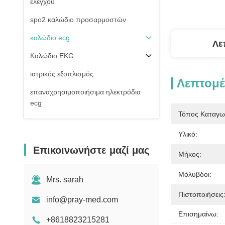
ελέγχου
spo2 καλώδιο προσαρμοστών
καλώδιο ecg
Λε
Καλώδιο EKG
ιατρικός εξοπλισμός
Λεπτομέ
επαναχρησιμοποιήσιμα ηλεκτρόδια
ecg
Τόπος Καταγω
Της εισβολής καλώδιο πίεσης του
αίματος
Υλικό:
Επικοινωνήστε μαζί μας
μη της εισβολής μανσέτα πίεσης του
Μήκος:
αίματος
Μόλυβδοι:
Εξαρτήματα εξοπλισμού
Mrs. sarah
Electrosurgical
Πιστοποιήσεις
info@pray-med.com
Υπομονετική στάση οργάνων ελέγχου
Επισημαίνω:
+8618823215281