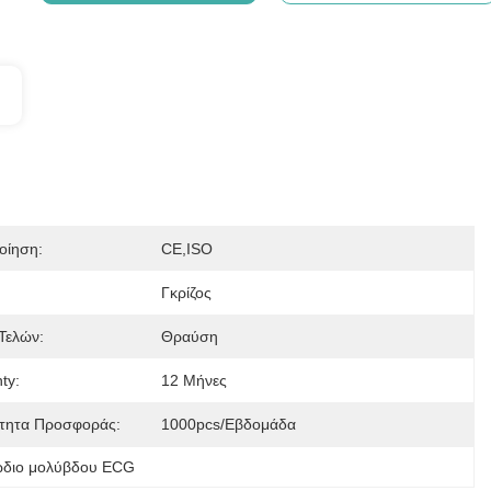
οίηση:
CE,ISO
:
Γκρίζος
Τελών:
Θραύση
ty:
12 Μήνες
τητα Προσφοράς:
1000pcs/εβδομάδα
διο μολύβδου ECG