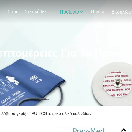
Σπίτι
Σχετικά Με Εμάς
Βίντεο
Προϊόντα
επτομέρειες Για Τα Προϊόν
μολύβδου γκρίζο TPU ECG ιατρικό υλικό καλωδίων