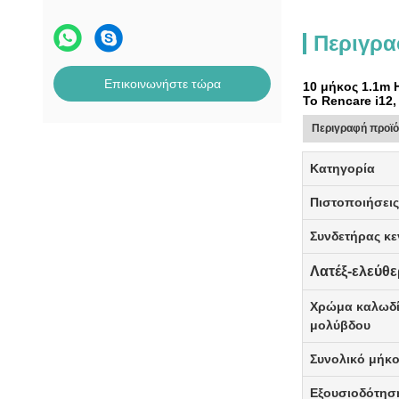
Περιγρα
Επικοινωνήστε τώρα
10 μήκος 1.1m 
Το Rencare i12,
Περιγραφή προϊ
Κατηγορία
Πιστοποιήσει
Συνδετήρας κε
Λατέξ-ελεύθ
Χρώμα καλωδ
μολύβδου
Συνολικό
μήκο
Εξουσιοδότησ