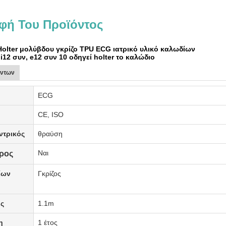
φή Του Προϊόντος
Holter μολύβδου γκρίζο TPU ECG ιατρικό υλικό καλωδίων
 i12 συν, e12 συν 10 οδηγεί holter το καλώδιο
όντων
ECG
ς
CE, ISO
ντρικός
θραύση
Ναι
ερος
ίων
Γκρίζος
ς
1.1m
η
1 έτος