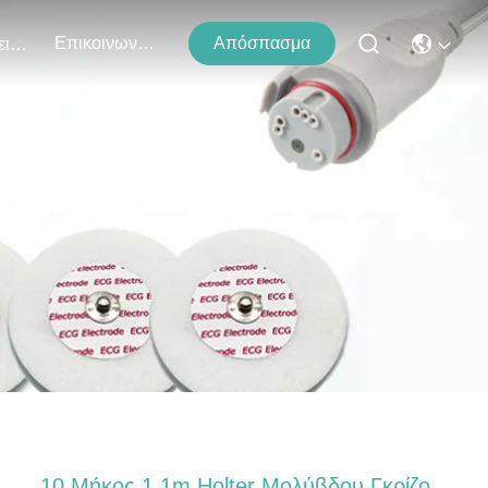
Επικοινωνήστε Μαζί Μας
Απόσπασμα
Εκδηλώσεις
τα
10 Μήκος 1.1m Holter Μολύβδου Γκρίζο