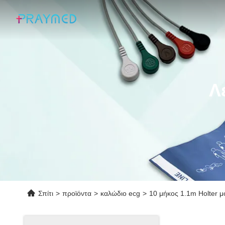
Λ
Σπίτι
>
προϊόντα
>
καλώδιο ecg
>
10 μήκος 1.1m Holter 