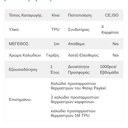
Τόπος Καταγωγής:
Κίνα
Πιστοποίηση:
CE,ISO
4 
Υλικό:
TPU
Συνδετήρας:
Καρφίτσα
ΜΕΓΕΘΟΣ:
1m
Απόθεμα:
Ναι
Χρώμα Καλωδίων:
Γκρίζος
Λατέξ-Ελεύθερος:
Ναι
1 
Δυνατότητα
1000pcs/
Εξουσιοδότηση:
Έτος
Προσφοράς:
Εβδομάδα
Καλώδιο προσαρμοστών 
θερμαστρών του Φίσερ Paykel
, 
2 καλώδιο προσαρμοστών 
Επισημαίνω:
θερμαστρών καρφιτσών
, 
καλώδιο προσαρμοστών 
θερμαστρών 1M TPU