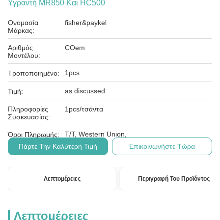
Υγραντή MR850 Και HC500
Ονομασία
fisher&paykel
Μάρκας:
Αριθμός
COem
Μοντέλου:
1pcs
Τροποποιημένο:
as discussed
Τιμή:
Πληροφορίες
1pcs/τσάντα
Συσκευασίας:
T/T, Western Union,
Όροι Πληρωμής:
Πάρτε Την Καλύτερη Τιμή
Επικοινωνήστε Τώρα
Λεπτομέρειες
Περιγραφή Του Προϊόντος
Λεπτομέρειες