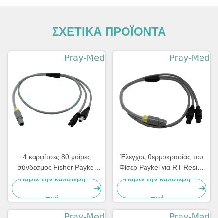
ΣΧΕΤΙΚΑ ΠΡΟΪΟΝΤΑ
4 καρφίτσες 80 μοίρες
Έλεγχος θερμοκρασίας του
σύνδεσμος Fisher Paykel
Φίσερ Paykel για RT Resies
καλώδιο προσαρμογέα
το διπλό θερμαμένο
Πάρτε την καλύτερη
Πάρτε την καλύτερη
θερμαντήρα με μήκος 1m
κύκλωμα αναπνοής
τιμή
τιμή