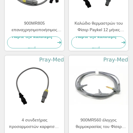
900MR805
Καλώδιο θερμαστρών του
επαναχρησιμοποιήσιμος
Φίσερ Paykel 12 μήνες
κύκλος ελέγχων
εξουσιοδότησης με το
Πάρτε την καλύτερη
Πάρτε την καλύτερη
θερμοκρασίας καλωδίων
συνδετήρα 0.9m 4pin μήκος
τιμή
τιμή
θερμαστρών του Φίσερ
Paykel
4 συνδετήρας
900MR560 έλεγχος
προσαρμοστών καρφιτσών
θερμοκρασίας του Φίσερ