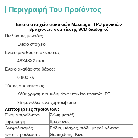
Περιγραφή Του Προϊόντος
Ενιαίο στοιχείο σακακιών Massager TPU μανικιών
βραχιόνων συμπίεσης SCD διαδοχικό
Πωλώντας μονάδες:
Ενιαίο στοιχείο
Ενιαίο μέγεθος συσκευασίας:
48X48X2 εκατ.
Ενιαίο ακαθάριστο βάρος:
0,800 κλ
Τύπος συσκευασίας:
Κάθε χρήση ένα ενδυμάτων πακέτο τσαντών PE
25 φανέλλες ανά χαρτοκιβώτιο
Λεπτομέρειες προϊόντων:
Όνομα προϊόντων
Ζώνη μασάζ
Εφαρμογή
Βραχίονας
Ανεφοδιασμός
Πόδια, μόσχος, πόδι, μηροί, γόνατα
Θέση προέλευσης
Guangdong, Κίνα