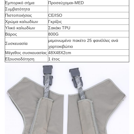
Εμπορικό σήμα
Προσεύχομαι-MED
Συμβατότητα
Πιστοποιήσεις
CE/ISO
Χρώμα καλωδίων
Γκρίζος
Υλικό καλωδίων
Σακάκι TPU
Βάρος
800G
μεμονωμένο πακέτο 25 φανέλλες ανά
Συσκευασία
χαρτοκιβώτιο
Μέγεθος συσκευασίας
48X48X2cm
Εξουσιοδότηση
1 έτος