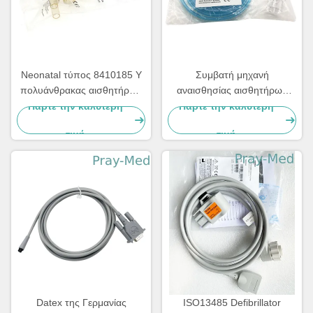
Neonatal τύπος 8410185 Υ
Συμβατή μηχανή
πολυάνθρακας αισθητήρων
αναισθησίας αισθητήρων
ροής εξαεριστήρων
ροής εξαεριστήρων TPU
Πάρτε την καλύτερη
Πάρτε την καλύτερη
Χάμιλτον
τιμή
τιμή
Datex της Γερμανίας
ISO13485 Defibrillator