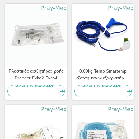
Πλαστικός αισθητήρας ροής
0.09kg Temp Smartemp
Draeger Evita2 Evita4
εξαρτημάτων εξαεριστήρων
Savina διαφανή 6871980
γρήγορο προφορικό μπλε
Πάρτε την καλύτερη
Πάρτε την καλύτερη
σακακιών ελέγχων TPU
τιμή
τιμή