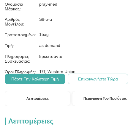
Ονομασία
pray-med
Μάρκας:
Αριθμός
S8-ο-α
Μοντέλου:
1bag
Τροποποιημένο:
as demand
Τιμή:
Πληροφορίες
5pcs/τσάντα
Συσκευασίας:
T/T, Western Union
Όροι Πληρωμής:
Πάρτε Την Καλύτερη Τιμή
Επικοινωνήστε Τώρα
Λεπτομέρειες
Περιγραφή Του Προϊόντος
Λεπτομέρειες