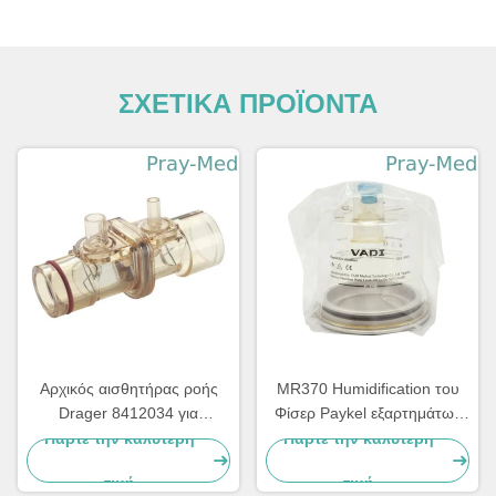
ΣΧΕΤΙΚΑ ΠΡΟΪΟΝΤΑ
Αρχικός αισθητήρας ροής
MR370 Humidification του
Drager 8412034 για
Φίσερ Paykel εξαρτημάτων
FABIUS2000 OXYLOG 2000
εξαεριστήρων ιατρική
Πάρτε την καλύτερη
Πάρτε την καλύτερη
μηχανή PPSU
επαναχρησιμοποιήσιμη
τιμή
τιμή
αίθουσα