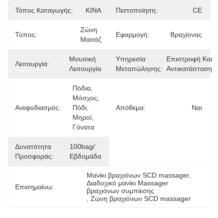
Τόπος Καταγωγής:
ΚΙΝΑ
Πιστοποίηση:
CE
Ζώνη 
Τύπος:
Εφαρμογή:
Βραχίονας
Μασάζ
Μουσική 
Υπηρεσία
Επιστροφή Και 
Λειτουργία:
Λειτουργία
Μεταπώλησης:
Αντικατάσταση
Πόδια, 
Μόσχος, 
Ανεφοδιασμός:
Πόδι, 
Απόθεμα:
Ναι
Μηροί, 
Γόνατα
Δυνατότητα
100bag/
Προσφοράς:
Εβδομάδα
Μανίκι βραχιόνων SCD massager
, 
Διαδοχικό μανίκι Massager 
Επισημαίνω:
βραχιόνων συμπίεσης
, 
Ζώνη βραχιόνων SCD massager