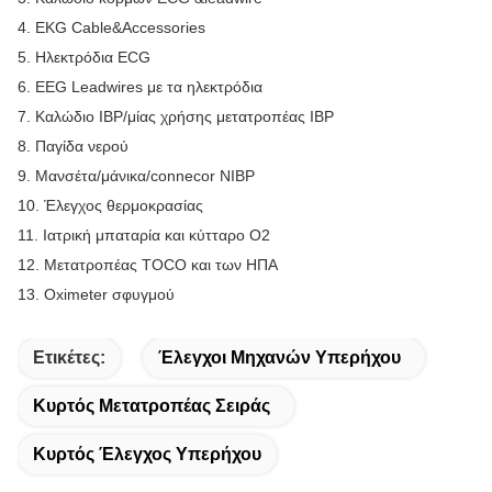
4. EKG Cable&Accessories
5. Ηλεκτρόδια ECG
6. EEG Leadwires με τα ηλεκτρόδια
7. Καλώδιο IBP/μίας χρήσης μετατροπέας IBP
8. Παγίδα νερού
9. Μανσέτα/μάνικα/connecor NIBP
10. Έλεγχος θερμοκρασίας
11. Ιατρική μπαταρία και κύτταρο Ο2
12. Μετατροπέας TOCO και των ΗΠΑ
13. Oximeter σφυγμού
Ετικέτες:
Έλεγχοι Μηχανών Υπερήχου
Κυρτός Μετατροπέας Σειράς
Κυρτός Έλεγχος Υπερήχου