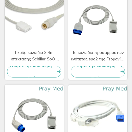
Γκρίζο καλώδιο 2.4m
Το καλώδιο προσαρμοστών
επέκτασης Schiller SpO2
ενότητας spo2 της Γερμανίας
συνδετήρας καρφιτσών 8 8ft
marqutte 11pin μη -μη-OXI/
Πάρτε την καλύτερη
Πάρτε την καλύτερη
το καλώδιο επέκτασης από
τιμή
τιμή
το εργοστάσιο παρέχει