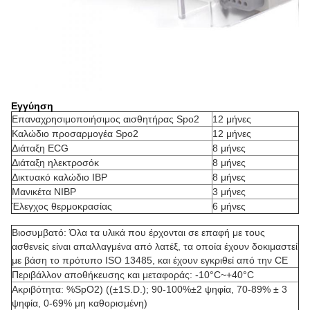
Εγγύηση
Επαναχρησιμοποιήσιμος αισθητήρας Spo2
12 μήνες
Καλώδιο προσαρμογέα Spo2
12 μήνες
Διάταξη ECG
8 μήνες
Διάταξη ηλεκτροσόκ
8 μήνες
Δικτυακό καλώδιο IBP
8 μήνες
Μανικέτα NIBP
3 μήνες
Έλεγχος θερμοκρασίας
6 μήνες
Βιοσυμβατό: Όλα τα υλικά που έρχονται σε επαφή με τους
ασθενείς είναι απαλλαγμένα από λατέξ, τα οποία έχουν δοκιμαστεί
με βάση το πρότυπο ISO 13485, και έχουν εγκριθεί από την CE
Περιβάλλον αποθήκευσης και μεταφοράς: -10°C~+40°C
Ακριβότητα: %SpO2) ((±1S.D.); 90-100%±2 ψηφία, 70-89% ± 3
ψηφία, 0-69% μη καθορισμένη)