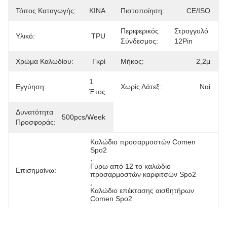
Τόπος Καταγωγής:
ΚΙΝΑ
Πιστοποίηση:
CE/ISO
Περιφερικός
Στρογγυλό 
Υλικό:
TPU
Σύνδεσμος:
12Pin
Χρώμα Καλωδίου:
Γκρί
Μήκος:
2,2μ
1 
Εγγύηση:
Χωρίς Λάτεξ:
Ναί
Έτος
Δυνατότητα
500pcs/week
Προσφοράς:
Καλώδιο προσαρμοστών Comen 
Spo2
, 
Γύρω από 12 το καλώδιο 
Επισημαίνω:
προσαρμοστών καρφιτσών Spo2
, 
Καλώδιο επέκτασης αισθητήρων 
Comen Spo2