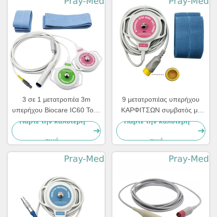
3 σε 1 μετατροπέα 3m
9 μετατροπέας υπερήχου
υπερήχου Biocare IC60 Toco
ΚΑΡΦΙΤΣΩΝ συμβατός με
συνδετήρας καλωδίων 6pins
Comen 3m 10ft γκρίζο
Πάρτε την καλύτερη
Πάρτε την καλύτερη
καλώδιο
τιμή
τιμή