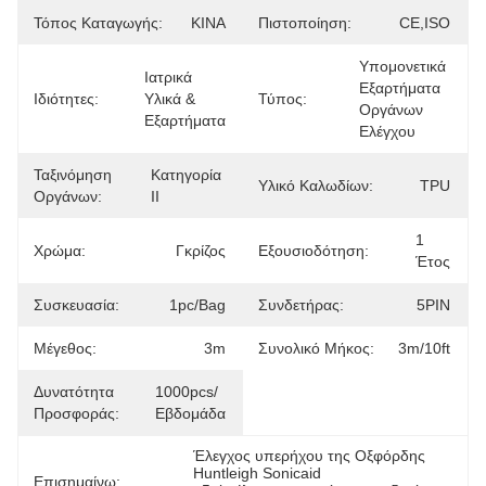
Τόπος Καταγωγής:
ΚΙΝΑ
Πιστοποίηση:
CE,ISO
Υπομονετικά 
Ιατρικά 
Εξαρτήματα 
Ιδιότητες:
Υλικά &  
Τύπος:
Οργάνων 
Εξαρτήματα
Ελέγχου
Ταξινόμηση
Κατηγορία 
Υλικό Καλωδίων:
TPU
Οργάνων:
ΙΙ
1 
Χρώμα:
Γκρίζος
Εξουσιοδότηση:
Έτος
Συσκευασία:
1pc/bag
Συνδετήρας:
5PIN
Μέγεθος:
3m
Συνολικό Μήκος:
3m/10ft
Δυνατότητα
1000pcs/
Προσφοράς:
Εβδομάδα
Έλεγχος υπερήχου της Οξφόρδης 
Huntleigh Sonicaid
Επισημαίνω: