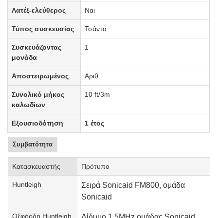
Λατέξ-ελεύθερος
Ναι
Τύπος συσκευσίας
Τσάντα
Συσκευάζοντας
1
μονάδα
Αποστειρωμένος
Αριθ.
Συνολικό μήκος
10 ft/3m
καλωδίων
Εξουσιοδότηση
1 έτος
Συμβατότητα
Κατασκευαστής
Πρότυπο
Huntleigh
Σειρά Sonicaid FM800, ομάδα
Sonicaid
Οξφόρδη Huntleigh
Δίδυμο 1.5MHz ομάδας Sonicaid