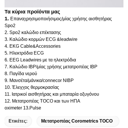
Τα κύρια προϊόντα μας
1.
Επαναχρησιμοποιήσιμος/μίας χρήσης αισθητήρας
Spo2
2. Spo2 καλώδιο επέκτασης
3. Καλώδιο κορμών ECG &leadwire
4. EKG Cable&Accessories
5. Ηλεκτρόδια ECG
6. EEG Leadwires με τα ηλεκτρόδια
7. Καλώδιο IBP/μίας χρήσης μετατροπέας IBP
8. Παγίδα νερού
9. Μανσέτα/μάνικα/connecor NIBP
10. Έλεγχος θερμοκρασίας
11. Ιατρικοί αισθητήρας και μπαταρία οξυγόνου
12. Μετατροπέας TOCO και των ΗΠΑ
oximeter 13.Pulse
Ετικέτες:
Μετατροπέας Corometrics TOCO