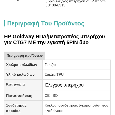
, 
5pin έλεγχος υπερήχου συνδετήρων
, 
8400-6919
Περιγραφή Του Προϊόντος
HP Goldway ΗΠΑ/μετατροπέας υπερήχου
για CTG7 ΜΕ την εγκοπή 5PIN δύο
Περιγραφή προϊόντων
Χρώμα καλωδίων
Γκρίζος
Υλικό καλωδίων
Σακάκι TPU
Κατηγορία
Έλεγχος υπερήχου
Πιστοποιήσεις
CE, ISO
Συνδετήρας
Κύκλος, συνδετήρας 5-καρφιτσών, που
ακραίος
κλειδώνεται