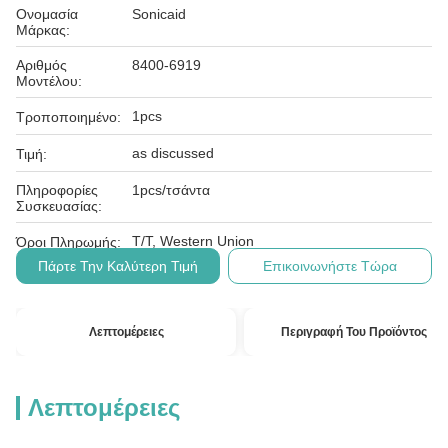
Ονομασία
Sonicaid
Μάρκας:
Αριθμός
8400-6919
Μοντέλου:
1pcs
Τροποποιημένο:
as discussed
Τιμή:
Πληροφορίες
1pcs/τσάντα
Συσκευασίας:
T/T, Western Union
Όροι Πληρωμής:
Πάρτε Την Καλύτερη Τιμή
Επικοινωνήστε Τώρα
Λεπτομέρειες
Περιγραφή Του Προϊόντος
Λεπτομέρειες