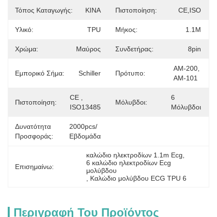
Τόπος Καταγωγής:
ΚΙΝΑ
Πιστοποίηση:
CE,ISO
Υλικό:
TPU
Μήκος:
1.1M
Χρώμα:
Μαύρος
Συνδετήρας:
8pin
ΑΜ-200, 
Εμπορικό Σήμα:
Schiller
Πρότυπο:
ΑΜ-101
CE , 
6 
Πιστοποίηση:
Μόλυβδοι:
ISO13485
Μόλυβδοι
Δυνατότητα
2000pcs/
Προσφοράς:
Εβδομάδα
καλώδιο ηλεκτροδίων 1.1m Ecg
, 
6 καλώδιο ηλεκτροδίων Ecg 
Επισημαίνω:
μολύβδου
, 
Καλώδιο μολύβδου ECG TPU 6
Περιγραφή Του Προϊόντος