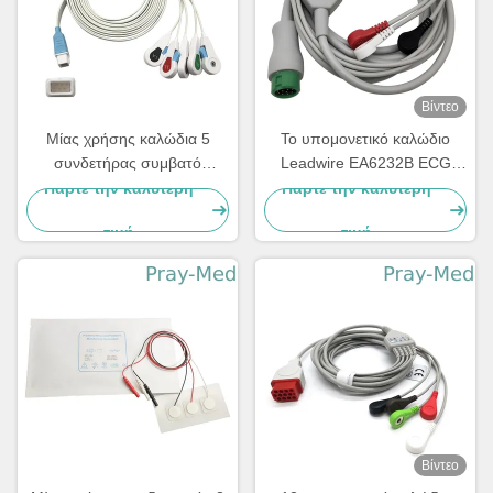
Βίντεο
Μίας χρήσης καλώδια 5
Το υπομονετικό καλώδιο
συνδετήρας συμβατό
Leadwire EA6232B ECG
Covidien μολύβδου
άμεσο συνδέει με το
Πάρτε την καλύτερη
Πάρτε την καλύτερη
Radiolucent ECG μολύβδου
αιφνιδιαστικό τέλος
τιμή
τιμή
Βίντεο