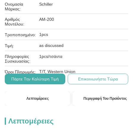
Ονομασία
Schiller
Μάρκας:
Αριθμός
ΑΜ-200
Μοντέλου:
1pcs
Τροποποιημένο:
as discussed
Τιμή:
Πληροφορίες
1pcs/τσάντα
Συσκευασίας:
T/T, Western Union
Όροι Πληρωμής:
Πάρτε Την Καλύτερη Τιμή
Επικοινωνήστε Τώρα
Λεπτομέρειες
Περιγραφή Του Προϊόντος
Λεπτομέρειες