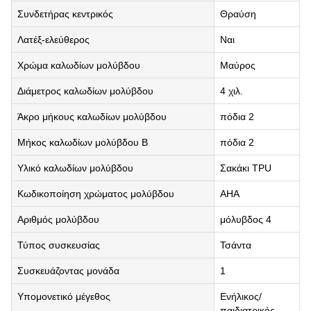
Συνδετήρας κεντρικός
Θραύση
Λατέξ-ελεύθερος
Ναι
Χρώμα καλωδίων μολύβδου
Μαύρος
Διάμετρος καλωδίων μολύβδου
4 χιλ.
Άκρο μήκους καλωδίων μολύβδου
πόδια 2
Μήκος καλωδίων μολύβδου Β
πόδια 2
Υλικό καλωδίων μολύβδου
Σακάκι TPU
Κωδικοποίηση χρώματος μολύβδου
AHA
Αριθμός μολύβδου
μόλυβδος 4
Τύπος συσκευσίας
Τσάντα
Συσκευάζοντας μονάδα
1
Υπομονετικό μέγεθος
Ενήλικος/
παιδιατρικός