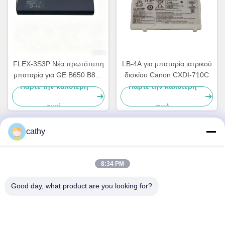
FLEX-3S3P Νέα πρωτότυπη
LB-4A για μπαταρία ιατρικού
μπαταρία για GE B650 B850
δισκίου Canon CXDI-710C
GE-650 U80206 2036984-
Πάρτε την καλύτερη
Πάρτε την καλύτερη
001
τιμή
τιμή
cathy
Γρήγορη επικοινωνία
8:34 PM
Διεύθυνση
Good day, what product are you looking for?
4ος-5ος όροφος, κτίριο 3,19 North Danzi Road, οδός
Kengzi, Pingshan Dist, Shenzhen, Κίνα
Τηλεφώνημα