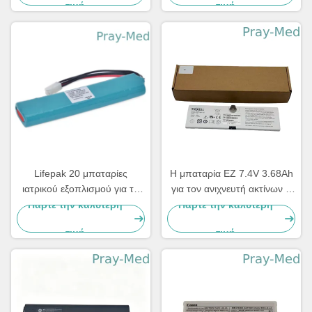
τιμή
τιμή
Mindray
Lifepak 20 μπαταρίες
Η μπαταρία EZ 7.4V 3.68Ah
ιατρικού εξοπλισμού για το
για τον ανιχνευτή ακτίνων Χ
Defibrillator όργανο ελέγχου
του Trixell Pixium 2430 EZ
Πάρτε την καλύτερη
Πάρτε την καλύτερη
11141-000068 14200330
DR 3543 EZ
τιμή
τιμή