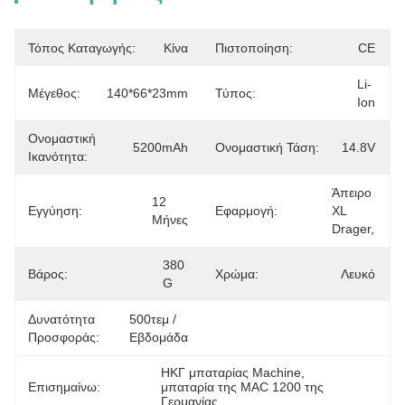
Τόπος Καταγωγής:
Κίνα
Πιστοποίηση:
CE
Li-
Μέγεθος:
140*66*23mm
Τύπος:
Ion
Ονομαστική
5200mAh
Ονομαστική Τάση:
14.8V
Ικανότητα:
Άπειρο 
12 
Εγγύηση:
Εφαρμογή:
XL 
Μήνες
Drager,
380 
Βάρος:
Χρώμα:
Λευκό
G
Δυνατότητα
500τεμ / 
Προσφοράς:
Εβδομάδα
ΗΚΓ μπαταρίας Machine
, 
Επισημαίνω:
μπαταρία της MAC 1200 της 
Γερμανίας