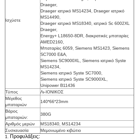
Draeger,
Draeger ιατρικό MS14234, Draeger ιατρικό
MS14490,
Ισχύστε
Draeger ιατρικό MS18340, ιατρικό Sc 6002XL
Draeger,
Energy+ L18650-8DR, διακρατικές μπαταρίες
AMED2160,
Μπαταρίες 6059, Siemens MS1423, Siemens
SC7000 Ε&Α,
Siemens SC9000XL, Siemens ιατρικό Syste
MS14234,
Siemens ιατρικό Syste SC7000,
Siemens ιατρικό Syste SC9000XL,
Unipower B11436
Τύπος
Λι-ΙΟΝΙΚΟΣ
Μέγεθος
140*66*23mm
μπαταριών
Βάρος
380G
μπαταριών:
Αριθμός μερών
MS18340, MS14234
Συσκευασία
Μεμονωμένο κιβώτιο
Προφυλάξεις:
1.