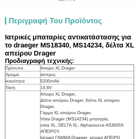
Περιγραφή Του Προϊόντος
Ιατρικές μπαταρίες αντικατάστασης για
το draeger MS18340, MS14234, δέλτα XL
απείρου Drager
Προδιαγραφή τεχνικής:
Πρότυπο
Άπειρο XL Drager
Χρώμα
άσπρος
Ικανότητα
5200mAh
Τάση
14.8V
Άπειρο XL Drager,
Δέλτα απείρου Drager, δέλτα XL απείρου
Drager,
Γάμμα XL απείρου Drager,
Vista Drager (MS14234) μπαταρία,
vista XL, DELTA XL, Alphasource AS36059
ΑΠΕΙΡΟΥ,
Ιατρικό ΓΑΜΜΑ Draeger, ιατρικό ΑΠΕΙΡΟ