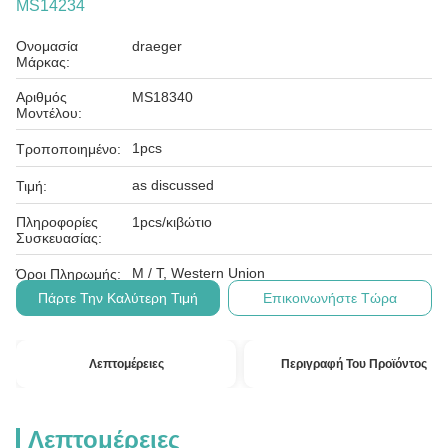
MS14234
Ονομασία
draeger
Μάρκας:
Αριθμός
MS18340
Μοντέλου:
1pcs
Τροποποιημένο:
as discussed
Τιμή:
Πληροφορίες
1pcs/κιβώτιο
Συσκευασίας:
Μ / Τ, Western Union
Όροι Πληρωμής:
Πάρτε Την Καλύτερη Τιμή
Επικοινωνήστε Τώρα
Λεπτομέρειες
Περιγραφή Του Προϊόντος
Λεπτομέρειες