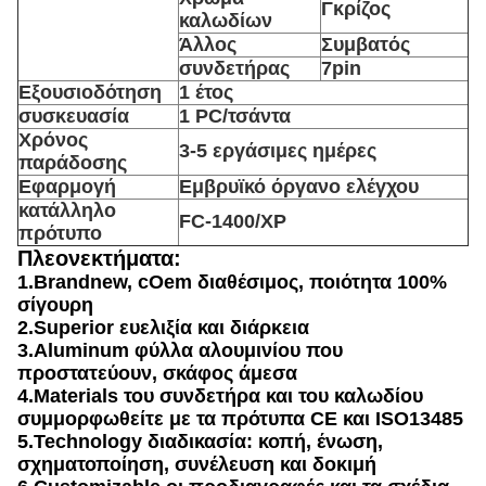
Γκρίζος
καλωδίων
Άλλος
Συμβατός
συνδετήρας
7pin
Εξουσιοδότηση
1 έτος
συσκευασία
1 PC/τσάντα
Χρόνος
3-5 εργάσιμες ημέρες
παράδοσης
Εφαρμογή
Εμβρυϊκό όργανο ελέγχου
κατάλληλο
FC-1400/XP
πρότυπο
Πλεονεκτήματα:
1.Brandnew, cOem διαθέσιμος, ποιότητα 100%
σίγουρη
2.Superior ευελιξία και διάρκεια
3.Aluminum φύλλα αλουμινίου που
προστατεύουν, σκάφος άμεσα
4.Materials του συνδετήρα και του καλωδίου
συμμορφωθείτε με τα πρότυπα CE και ISO13485
5.Technology διαδικασία: κοπή, ένωση,
σχηματοποίηση, συνέλευση και δοκιμή