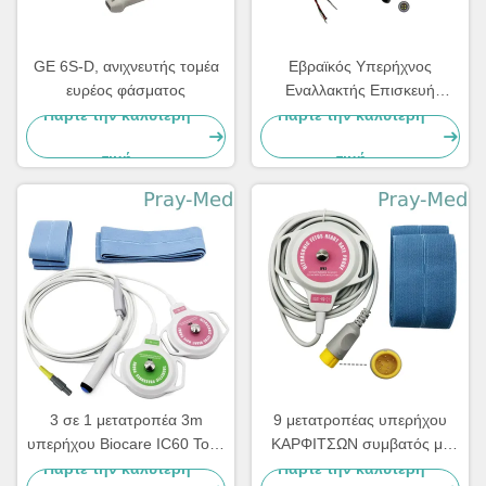
GE 6S-D, ανιχνευτής τομέα
Εβραϊκός Υπερήχνος
ευρέος φάσματος
Εναλλακτής Επισκευή
καλώδιο 4pin 40 βαθμούς
Πάρτε την καλύτερη
Πάρτε την καλύτερη
τιμή
τιμή
3 σε 1 μετατροπέα 3m
9 μετατροπέας υπερήχου
υπερήχου Biocare IC60 Toco
ΚΑΡΦΙΤΣΩΝ συμβατός με
συνδετήρας καλωδίων 6pins
Comen 3m 10ft γκρίζο
Πάρτε την καλύτερη
Πάρτε την καλύτερη