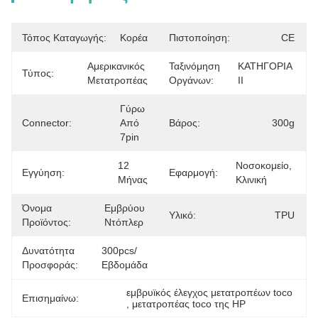
Τόπος Καταγωγής:
Κορέα
Πιστοποίηση:
CE
Αμερικανικός 
Ταξινόμηση
ΚΑΤΗΓΟΡΙΑ 
Τύπος:
Μετατροπέας
Οργάνων:
ΙΙ
Γύρω 
Connector:
Από 
Βάρος:
300g
7pin
12 
Νοσοκομείο, 
Εγγύηση:
Εφαρμογή:
Μήνας
Κλινική
Όνομα
Εμβρύου 
Υλικό:
TPU
Προϊόντος:
Ντόπλερ
Δυνατότητα
300pcs/
Προσφοράς:
Εβδομάδα
εμβρυϊκός έλεγχος μετατροπέων toco
Επισημαίνω:
, 
μετατροπέας toco της HP