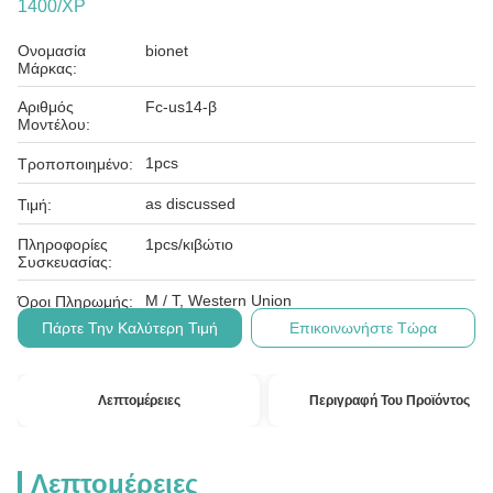
1400/XP
Ονομασία
bionet
Μάρκας:
Αριθμός
Fc-us14-β
Μοντέλου:
1pcs
Τροποποιημένο:
as discussed
Τιμή:
Πληροφορίες
1pcs/κιβώτιο
Συσκευασίας:
Μ / Τ, Western Union
Όροι Πληρωμής:
Πάρτε Την Καλύτερη Τιμή
Επικοινωνήστε Τώρα
Λεπτομέρειες
Περιγραφή Του Προϊόντος
Λεπτομέρειες