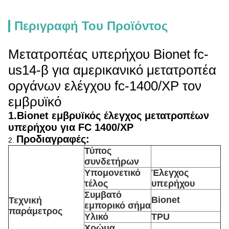
Περιγραφή Του Προϊόντος
Μετατροπέας υπερήχου Bionet fc-
us14-β για αμερικανικό μετατροπέα
οργάνων ελέγχου fc-1400/XP τον
εμβρυϊκό
1.Bionet εμβρυϊκός έλεγχος μετατροπέων
υπερήχου για FC 1400/XP
Προδιαγραφές:
2.
Τύπος
συνδετήρων
Υπομονετικό
Έλεγχος
τέλος
υπερήχου
Συμβατό
Bionet
Τεχνική
εμπορικό σήμα
παράμετρος
Υλικό
TPU
Χρώμα