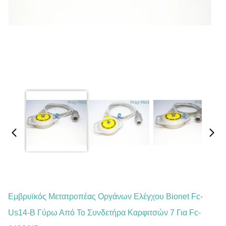
Εμβρυϊκός Μετατροπέας Οργάνων Ελέγχου Bionet Fc-
Us14-Β Γύρω Από Το Συνδετήρα Καρφιτσών 7 Για Fc-