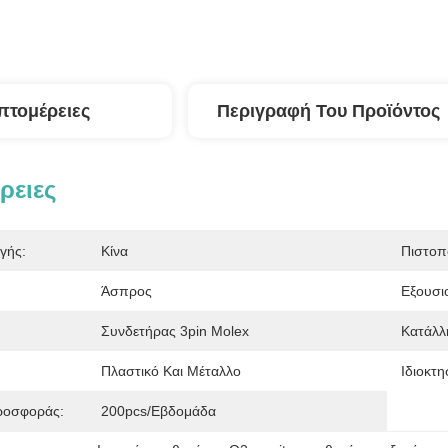
πτομέρειες
Περιγραφή Του Προϊόντος
ρειες
γής:
Κίνα
Πιστοπ
Άσπρος
Εξουσι
Συνδετήρας 3pin Molex
Κατάλλ
Πλαστικό Και Μέταλλο
Ιδιοκτη
ροσφοράς:
200pcs/εβδομάδα