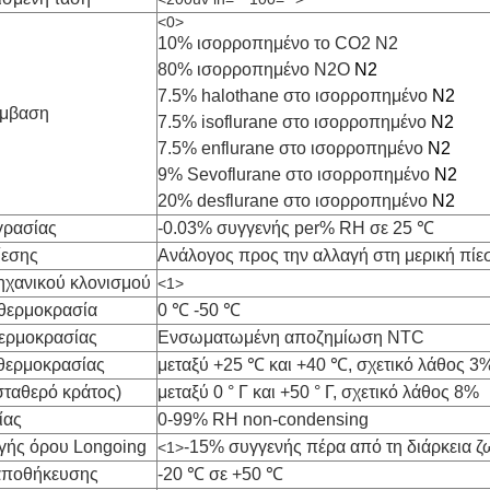
<0>
10% ισορροπημένο το CO2 Ν2
80% ισορροπημένο Ν2Ο
Ν2
7.5% halothane στο ισορροπημένο
Ν2
έμβαση
7.5% isoflurane στο ισορροπημένο
Ν2
7.5% enflurane στο ισορροπημένο
Ν2
9% Sevoflurane στο ισορροπημένο
Ν2
20% desflurane στο ισορροπημένο
Ν2
γρασίας
-0.03% συγγενής per% RH σε 25 ℃
ίεσης
Ανάλογος προς την αλλαγή στη μερική πίε
χανικού κλονισμού
<1>
θερμοκρασία
0 ℃ -50 ℃
ερμοκρασίας
Ενσωματωμένη αποζημίωση NTC
θερμοκρασίας
μεταξύ +25 ℃ και +40 ℃, σχετικό λάθος 3
ταθερό κράτος)
μεταξύ 0 ° Γ και +50 ° Γ
, σχετικό λάθος 8%
ίας
0-99% RH non-condensing
γής όρου Longoing
-15% συγγενής πέρα από τη διάρκεια ζ
<1>
αποθήκευσης
-20 ℃ σε +50 ℃