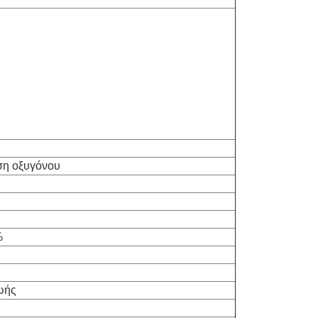
ση οξυγόνου
%
ωής