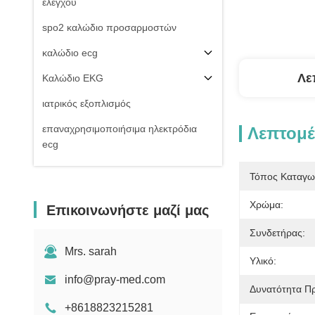
ελέγχου
spo2 καλώδιο προσαρμοστών
καλώδιο ecg
Λε
Καλώδιο EKG
ιατρικός εξοπλισμός
επαναχρησιμοποιήσιμα ηλεκτρόδια
Λεπτομέ
ecg
Της εισβολής καλώδιο πίεσης του
Τόπος Καταγω
αίματος
Χρώμα:
Επικοινωνήστε μαζί μας
μη της εισβολής μανσέτα πίεσης του
αίματος
Συνδετήρας:
Εξαρτήματα εξοπλισμού
Mrs. sarah
Υλικό:
Electrosurgical
info@pray-med.com
Δυνατότητα Π
Υπομονετική στάση οργάνων ελέγχου
+8618823215281