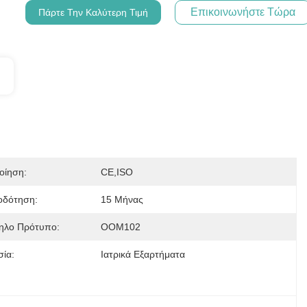
Επικοινωνήστε Τώρα
Πάρτε Την Καλύτερη Τιμή
οίηση:
CE,ISO
οδότηση:
15 Μήνας
ηλο Πρότυπο:
OOM102
σία:
Ιατρικά Εξαρτήματα