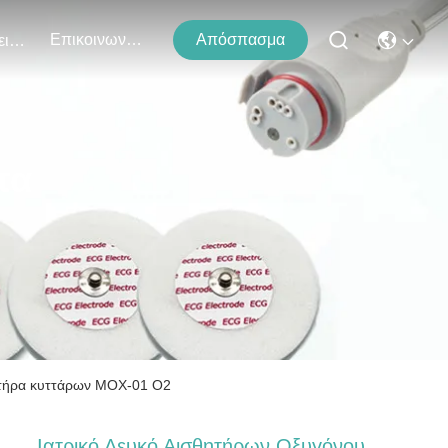
Επικοινωνήστε Μαζί Μας
Απόσπασμα
Εκδηλώσεις
τα
ητήρα κυττάρων MOX-01 Ο2
Ιατρικό Λευκό Αισθητήρων Οξυγόνου