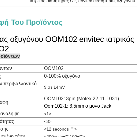
Ιατρικός αισθητήρας Ο2
, 
envitec αισθητήρας οξυγόνου
φή Του Προϊόντος
ας οξυγόνου OOM102 envitec ιατρικός
Ο2
ροϊόντων
όντων
OOM102
ς
0-100% οξυγόνο
 περιβαλλοντικό
9 σε 14mV
OOM102: 3pin (Molex 22-11-1031)
παφή
Oom102-1: 3,5mm ο μονο Jack
επανάληψη
<1>
ότητας
<3>
ισης
<12 seconds="">
ισμένη τάση
<200uv in="" 100="">