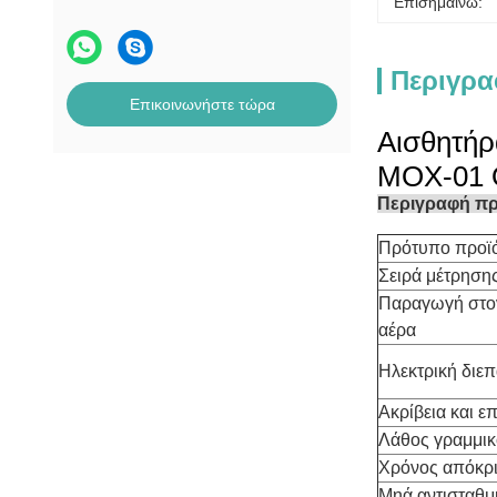
Επισημαίνω:
Περιγρα
Επικοινωνήστε τώρα
Αισθητήρ
MOX-01 
Περιγραφή π
Πρότυπο προϊ
Σειρά μέτρηση
Παραγωγή στον
αέρα
Ηλεκτρική διε
Ακρίβεια και 
Λάθος γραμμικ
Χρόνος απόκρ
Μηά αντισταθμ