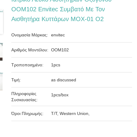
OOM102 Envitec Συμβατό Με Τον
Αισθητήρα Κυττάρων MOX-01 Ο2
Ονομασία Μάρκας:
envitec
Αριθμός Μοντέλου:
OOM102
Τροποποιημένο:
1pcs
Τιμή:
as discussed
Πληροφορίες
1pcs/box
Συσκευασίας:
Όροι Πληρωμής:
T/T, Western Union,