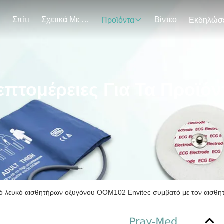
Σπίτι
Σχετικά Με Εμάς
Βίντεο
Προϊόντα
επτομέρειες Για Τα Προϊόν
κό λευκό αισθητήρων οξυγόνου OOM102 Envitec συμβατό με τον αισθ