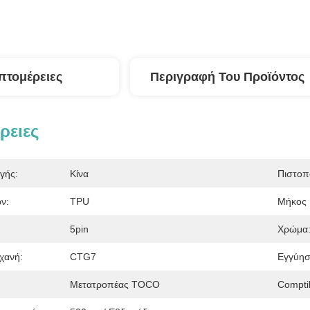
πτομέρειες
Περιγραφή Του Προϊόντος
ρειες
γής:
Κίνα
Πιστοπ
ν:
TPU
Μήκος 
5pin
Χρώμα
χανή:
CTG7
Εγγύησ
Μετατροπέας TOCO
Compti