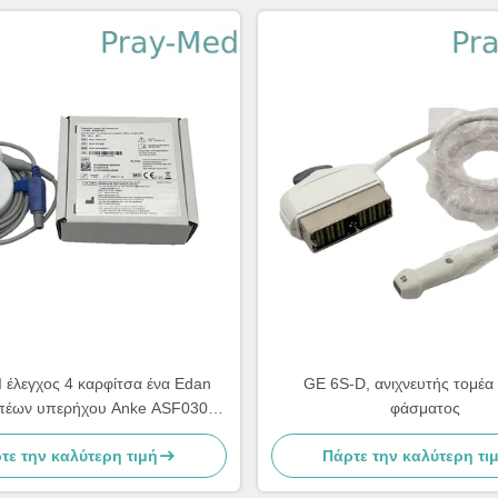
Ι έλεγχος 4 καρφίτσα ένα Edan
GE 6S-D, ανιχνευτής τομέα
πέων υπερήχου Anke ASF030
φάσματος
εγκοπή
τε την καλύτερη τιμή
Πάρτε την καλύτερη τι