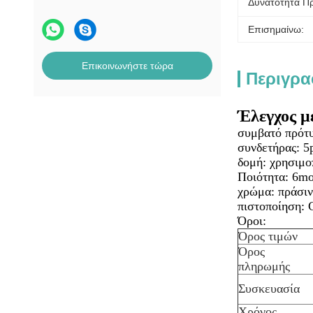
Δυνατότητα Π
Επισημαίνω:
Επικοινωνήστε τώρα
Περιγρα
Έλεγχος μ
συμβατό πρότυ
συνδετήρας: 5
δομή: χρησιμο
Ποιότητα: 6m
χρώμα: πράσιν
πιστοποίηση:
Όροι:
Όρος τιμών
Όρος
πληρωμής
Συσκευασία
Χρόνος