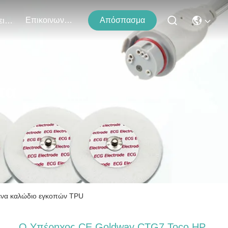
Επικοινωνήστε Μαζί Μας
Απόσπασμα
Εκδηλώσεις
τα
 ένα καλώδιο εγκοπών TPU
Ο Υπέρηχος CE Goldway CTG7 Toco HP