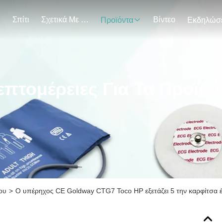
Σπίτι
Σχετικά Με Εμάς
Βίντεο
Προϊόντα
επτομέρειες Για Τα Προϊόν
ου
>
Ο υπέρηχος CE Goldway CTG7 Toco HP εξετάζει 5 την καρφίτσα