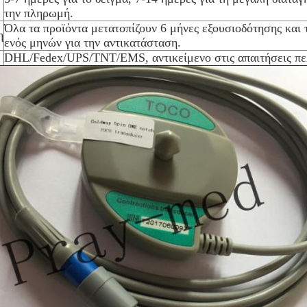
την πληρωμή.
Όλα τα προϊόντα μετατοπίζουν 6 μήνες εξουσιοδότησης και 
η
ενός μηνών για την αντικατάσταση.
DHL/Fedex/UPS/TNT/EMS, αντικείμενο στις απαιτήσεις π