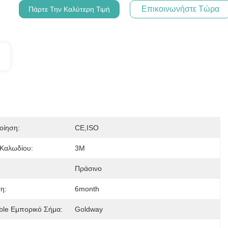
Επικοινωνήστε Τώρα
Πάρτε Την Καλύτερη Τιμή
οίηση:
CE,ISO
Καλωδίου:
3M
:
Πράσινο
η:
6month
ble Εμπορικό Σήμα:
Goldway