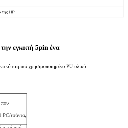
o της HP
την εγκοπή 5pin ένα
εκτικό ιατρικό χρησιμοποιημένο PU υλικό
 που
1 PC/τσάντα,
ή μετά από