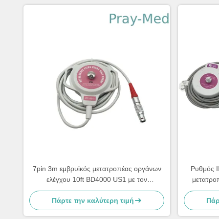
7pin 3m εμβρυϊκός μετατροπέας οργάνων
Ρυθμός Ι
ελέγχου 10ft BD4000 US1 με τον
μετατρο
αμερικανικό FHR έλεγχο
Πάρτε την καλύτερη τιμή
Πάρ