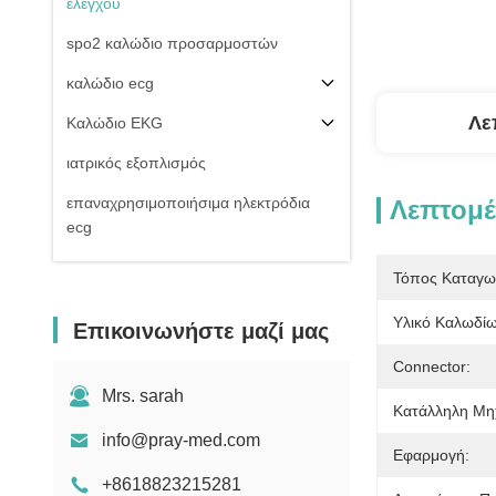
ελέγχου
spo2 καλώδιο προσαρμοστών
καλώδιο ecg
Λε
Καλώδιο EKG
ιατρικός εξοπλισμός
επαναχρησιμοποιήσιμα ηλεκτρόδια
Λεπτομέ
ecg
Της εισβολής καλώδιο πίεσης του
Τόπος Καταγω
αίματος
Υλικό Καλωδίω
Επικοινωνήστε μαζί μας
μη της εισβολής μανσέτα πίεσης του
αίματος
Connector:
Εξαρτήματα εξοπλισμού
Mrs. sarah
Κατάλληλη Μη
Electrosurgical
info@pray-med.com
Εφαρμογή:
Υπομονετική στάση οργάνων ελέγχου
+8618823215281