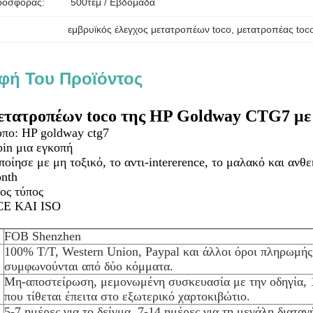
ροσφοράς:
500τεμ / Εβδομάδα
εμβρυϊκός έλεγχος μετατροπέων toco
, 
μετατροπέας toc
φή Του Προϊόντος
ετατροπέων toco της HP Goldway CTG7 με 
πο: HP goldway ctg7
pin μια εγκοπή
ποίησε με μη τοξικό, το αντι-intererence, το μαλακό και ανθ
onth
ος τύπος
 CE ΚΑΙ ISO
FOB Shenzhen
100% T/T, Western Union, Paypal και άλλοι όροι πληρωμής
συμφωνούνται από δύο κόμματα.
Μη-αποστείρωση, μεμονωμένη συσκευασία με την οδηγία, 
που τίθεται έπειτα στο εξωτερικό χαρτοκιβώτιο.
5-7 ημέρες για το δείγμα, 7-14 ημέρες για τη μεγάλη διαταγ