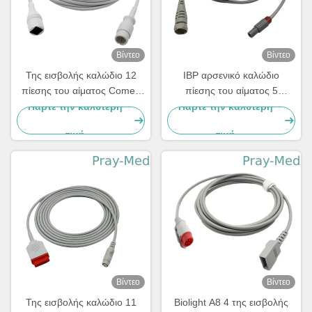
Βίντεο
Βίντεο
Της εισβολής καλώδιο 12
IBP αρσενικό καλώδιο
πίεσης του αίματος Comen
πίεσης του αίματος 5
IBP γκρίζο 3m TPU σακάκι
καρφιτσών της εισβολής στο
Πάρτε την καλύτερη
Πάρτε την καλύτερη
συνδετήρων καρφιτσών
μετατροπέα αργού
τιμή
τιμή
Βίντεο
Βίντεο
Της εισβολής καλώδιο 11
Biolight A8 4 της εισβολής