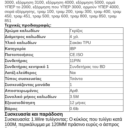
3000, εξόρμηση 3100, εξόρμηση 4000, εξόρμηση 5000, ορμά
ΥΠΕΡ το 2000, εξόρμηση που ΥΠΕΡ 3000, ορμούν ΥΠΕΡ 4000,
σειρά εξόρμησης, τραμ 100, τραμ 200, τραμ 300, τραμ 400, τραμ
450, τραμ 451, τραμ 500, τραμ 600, τραμ 800, τραμ 850, τραμ
851
Τεχνικές προδιαγραφές:
Χρώμα καλωδίων
Γκρίζος
Διάμετρος καλωδίων
4 χιλ.
Υλικό καλωδίων
Σακάκι TPU
Κατηγορία
IBP
Πιστοποιήσεις
CE.ISO
Συνδετήρας
11PIN
Συνδετήρας κεντρικό 1
Συνδετήρας του BD
Λατέξ-ελεύθερος
Ναι
Τύπος συσκευσίας
Τσάντα
Συσκευάζοντας μονάδα
1
Αποστειρωμένος
Αριθ.
Συνολικό μήκος καλωδίων
3.5M
Εξουσιοδότηση
12 μήνες
Βάρος
0.6lb
Συσκευασία και παράδοση
Συσκευασία: 1.Wire τυλίγοντας: Ο κύκλος που τυλίγει κατά
100M, περικάλυμμα με 120MM πράσινο ευρύς-ο άσπρος