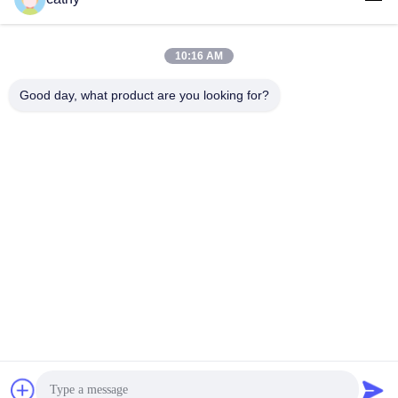
Γρήγορη επικοινωνία
10:16 AM
Διεύθυνση
Good day, what product are you looking for?
4ος-5ος όροφος, κτίριο 3,19 North Danzi Road, οδός
Kengzi, Pingshan Dist, Shenzhen, Κίνα
Τηλεφώνημα
86-755- 23247478
Ηλεκτρονικό
info@pray-med.com
Πολιτική απορρήτου
|
Sitemap
| Κίνα Καλή ποιότητα Μίας
χρήσης Spo2 αισθητήρας Προμηθευτής. 2017-2026 Shenzhen
Pray-med Technology Co.,Ltd . Διατηρούνται όλα τα πνευματικά