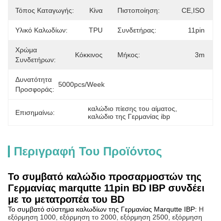
Τόπος Καταγωγής:
Κίνα
Πιστοποίηση:
CE,ISO
Υλικό Καλωδίων:
TPU
Συνδετήρας:
11pin
Χρώμα
Κόκκινος
Μήκος:
3m
Συνδετήρων:
Δυνατότητα
5000pcs/week
Προσφοράς:
καλώδιο πίεσης του αίματος
, 
Επισημαίνω:
καλώδιο της Γερμανίας ibp
Περιγραφή Του Προϊόντος
Το συμβατό καλώδιο προσαρμοστών της
Γερμανίας marqutte 11pin BD IBP συνδέει
με το μετατροπέα του BD
Το συμβατό σύστημα καλωδίων της Γερμανίας Marqutte IBP:
Η
εξόρμηση 1000, εξόρμηση το 2000, εξόρμηση 2500, εξόρμηση