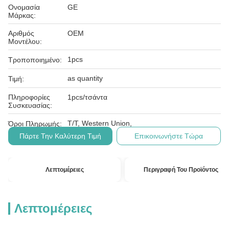
Ονομασία
GE
Μάρκας:
Αριθμός
OEM
Μοντέλου:
1pcs
Τροποποιημένο:
as quantity
Τιμή:
Πληροφορίες
1pcs/τσάντα
Συσκευασίας:
T/T, Western Union,
Όροι Πληρωμής:
Πάρτε Την Καλύτερη Τιμή
Επικοινωνήστε Τώρα
Λεπτομέρειες
Περιγραφή Του Προϊόντος
Λεπτομέρειες