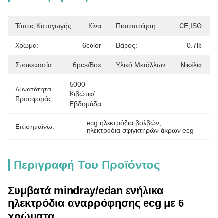
Τόπος Καταγωγής:
Κίνα
Πιστοποίηση:
CE,ISO
Χρώμα:
6color
Βάρος:
0.7lb
Συσκευασία:
6pcs/box
Υλικό Μετάλλων:
Νικέλιο
5000 
Δυνατότητα
Κιβώτια/
Προσφοράς:
Εβδομάδα
ecg ηλεκτρόδια βολβών
, 
Επισημαίνω:
ηλεκτρόδια σφιγκτηρών άκρων ecg
Περιγραφή Του Προϊόντος
Συμβατά mindray/edan ενήλικα
ηλεκτρόδια αναρρόφησης ecg με 6
χρώματα