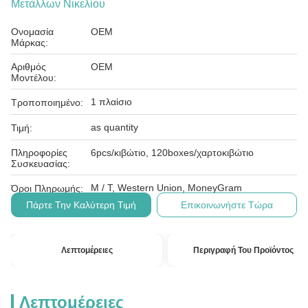
Μετάλλων Νικελίου
Ονομασία
OEM
Μάρκας:
Αριθμός
OEM
Μοντέλου:
1 πλαίσιο
Τροποποιημένο:
as quantity
Τιμή:
Πληροφορίες
6pcs/κιβώτιο, 120boxes/χαρτοκιβώτιο
Συσκευασίας:
Μ / Τ, Western Union, MoneyGram
Όροι Πληρωμής:
Πάρτε Την Καλύτερη Τιμή
Επικοινωνήστε Τώρα
Λεπτομέρειες
Περιγραφή Του Προϊόντος
Λεπτομέρειες