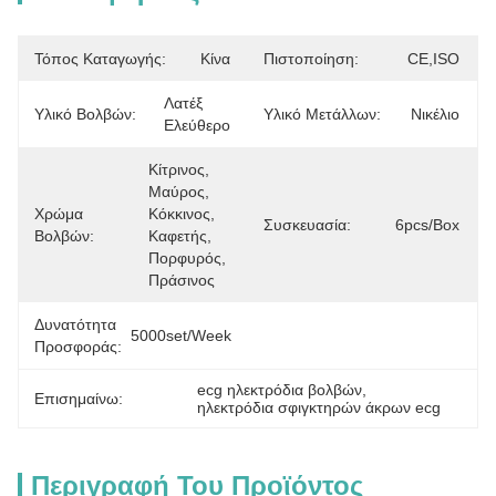
Τόπος Καταγωγής:
Κίνα
Πιστοποίηση:
CE,ISO
Λατέξ 
Υλικό Βολβών:
Υλικό Μετάλλων:
Νικέλιο
Ελεύθερο
Κίτρινος, 
Μαύρος, 
Χρώμα
Κόκκινος, 
Συσκευασία:
6pcs/box
Βολβών:
Καφετής, 
Πορφυρός, 
Πράσινος
Δυνατότητα
5000set/week
Προσφοράς:
ecg ηλεκτρόδια βολβών
, 
Επισημαίνω:
ηλεκτρόδια σφιγκτηρών άκρων ecg
Περιγραφή Του Προϊόντος