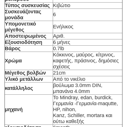
Τύπος συσκευσίας
Κιβώτιο
Συσκευάζοντας
6
μονάδα
Υπομονετικό
Ενήλικος
μέγεθος
Αποστειρωμένος
Αριθ.
Εξουσιοδότηση
6 μήνες
Βάρος
0.7lb
Κόκκινος, μαύρος, κίτρινος,
Χρώμα
καφετής, πράσινος, δημόσιες
σχέσεις
Μέγεθος βολβών
21cm
Υλικό μετάλλων
Από το νικέλιο
βούλωμα 3.0mm DIN,
κατάλληλος
μπανάνα 4.0mm
Το Mindray, edan, burdick,
Γερμανία -Γερμανία-maqutte,
μηχανή
HP, nihon,
Kanz, Schiller, mortara και
ούτω καθεξής