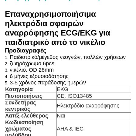
Επαναχρησιμοποιήσιμα
ηλεκτρόδια σφαιρών
αναρρόφησης ECG/EKG για
παιδιατρικό από το νικέλιο
Προδιαγραφές
Παιδιατρικό/μέγεθος νεογνών, πολλών χρήσεων
1.
ζωηρόχρωμο 6pcs
2.
νικέλιο, OD 28mm
3.
6 μήνες εξουσιοδότησης
4.
3-5 χρόνος παράδοσης ημερών
5.
Κατηγορία
EKG
Πιστοποιήσεις
CE, ISO13485
Συνδετήρας
Ηλεκτρόδιο αναρρόφησης
κεντρικός
Λατέξ-ελεύθερος
Ναι
Κωδικοποίηση
χρώματος
AHA & IEC
μολύβδου