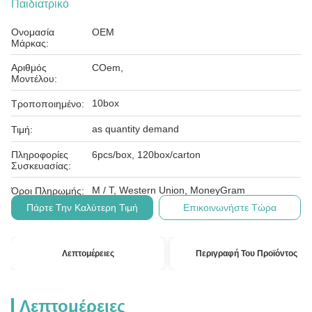
Παιδιατρικό
Ονομασία
OEM
Μάρκας:
Αριθμός
COem,
Μοντέλου:
10box
Τροποποιημένο:
as quantity demand
Τιμή:
Πληροφορίες
6pcs/box, 120box/carton
Συσκευασίας:
Μ / Τ, Western Union, MoneyGram
Όροι Πληρωμής:
Πάρτε Την Καλύτερη Τιμή
Επικοινωνήστε Τώρα
Λεπτομέρειες
Περιγραφή Του Προϊόντος
Λεπτομέρειες