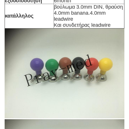
εξουσιοδότηση
6month
βούλωμα 3.0mm DIN, θραύση
4.0mm banana.4.0mm
κατάλληλος
leadwire
Και συνδετήρας leadwire