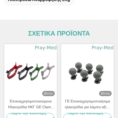
ΣΧΕΤΙΚΑ ΠΡΟΪΟΝΤΑ
Βίντεο
Βίντεο
Επαναχρησιμοποιούμενα
ΓΕ Επαναχρησιμοποιήσιμα
Ηλεκτρόδια ΗΚΓ GE Clamp
ηλεκτρόδια για λάμπα αξίας
Άκρων AHA VALUE 4/ΣΕΤ
6/σετ 2104783-001
Πάρτε την καλύτερη
Πάρτε την καλύτερη