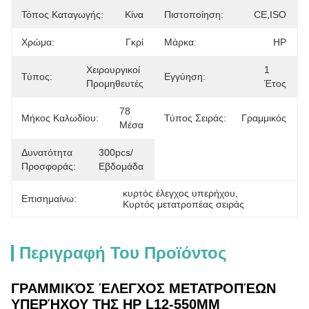
Τόπος Καταγωγής:
Κίνα
Πιστοποίηση:
CE,ISO
Χρώμα:
Γκρί
Μάρκα:
HP
Χειρουργικοί 
1 
Τύπος:
Εγγύηση:
Προμηθευτές
Έτος
78 
Μήκος Καλωδίου:
Τύπος Σειράς:
Γραμμικός
Μέσα
Δυνατότητα
300pcs/
Προσφοράς:
Εβδομάδα
κυρτός έλεγχος υπερήχου
, 
Επισημαίνω:
Κυρτός μετατροπέας σειράς
Περιγραφή Του Προϊόντος
ΓΡΑΜΜΙΚΌΣ ΈΛΕΓΧΟΣ ΜΕΤΑΤΡΟΠΈΩΝ
ΥΠΕΡΉΧΟΥ ΤΗΣ HP L12-550MM