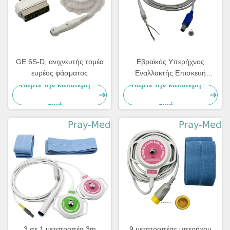
GE 6S-D, ανιχνευτής τομέα
Εβραϊκός Υπερήχνος
ευρέος φάσματος
Εναλλακτής Επισκευή
καλώδιο 4pin 40 βαθμούς
Πάρτε την καλύτερη
Πάρτε την καλύτερη
τιμή
τιμή
3 σε 1 μετατροπέα 3m
9 μετατροπέας υπερήχου