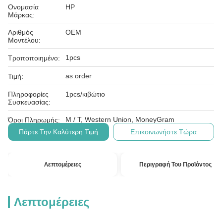
Ονομασία
HP
Μάρκας:
Αριθμός
OEM
Μοντέλου:
1pcs
Τροποποιημένο:
as order
Τιμή:
Πληροφορίες
1pcs/κιβώτιο
Συσκευασίας:
Μ / Τ, Western Union, MoneyGram
Όροι Πληρωμής:
Πάρτε Την Καλύτερη Τιμή
Επικοινωνήστε Τώρα
Λεπτομέρειες
Περιγραφή Του Προϊόντος
Λεπτομέρειες