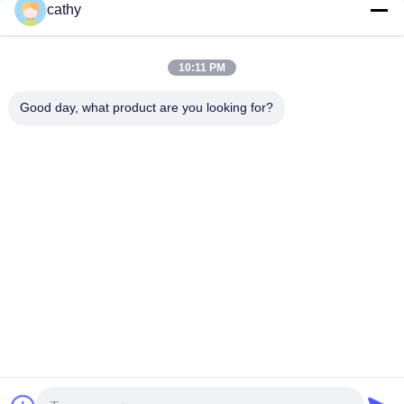
cathy
Γρήγορη επικοινωνία
10:11 PM
Διεύθυνση
Good day, what product are you looking for?
4ος-5ος όροφος, κτίριο 3,19 North Danzi Road, οδός
Kengzi, Pingshan Dist, Shenzhen, Κίνα
Τηλεφώνημα
86-755- 23247478
Ηλεκτρονικό
info@pray-med.com
Πολιτική απορρήτου
|
Sitemap
| Κίνα Καλή ποιότητα Μίας
χρήσης Spo2 αισθητήρας Προμηθευτής. 2017-2026 Shenzhen
Pray-med Technology Co.,Ltd . Διατηρούνται όλα τα πνευματικά