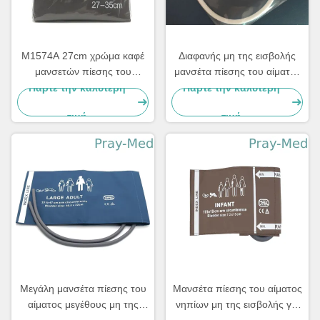
M1574A 27cm χρώμα καφέ
Διαφανής μη της εισβολής
μανσετών πίεσης του
μανσέτα πίεσης του αίματος
αίματος 35cm NIBP μη της
για το υλικό PU νεογνών
Πάρτε την καλύτερη
Πάρτε την καλύτερη
εισβολής
τιμή
τιμή
Μεγάλη μανσέτα πίεσης του
Μανσέτα πίεσης του αίματος
αίματος μεγέθους μη της
νηπίων μη της εισβολής για
εισβολής πρότυπα CE
το υπομονετικό όργανο