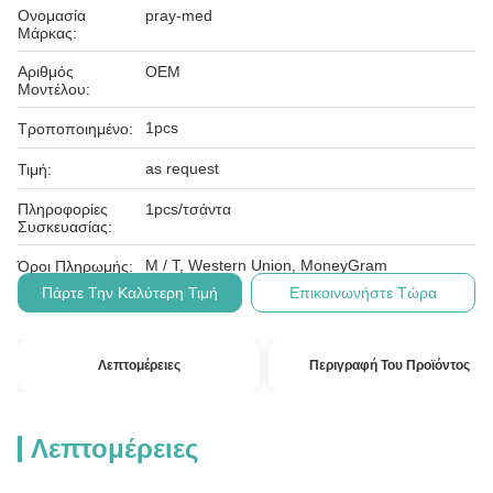
Ονομασία
pray-med
Μάρκας:
Αριθμός
OEM
Μοντέλου:
1pcs
Τροποποιημένο:
as request
Τιμή:
Πληροφορίες
1pcs/τσάντα
Συσκευασίας:
Μ / Τ, Western Union, MoneyGram
Όροι Πληρωμής:
Πάρτε Την Καλύτερη Τιμή
Επικοινωνήστε Τώρα
Λεπτομέρειες
Περιγραφή Του Προϊόντος
Λεπτομέρειες