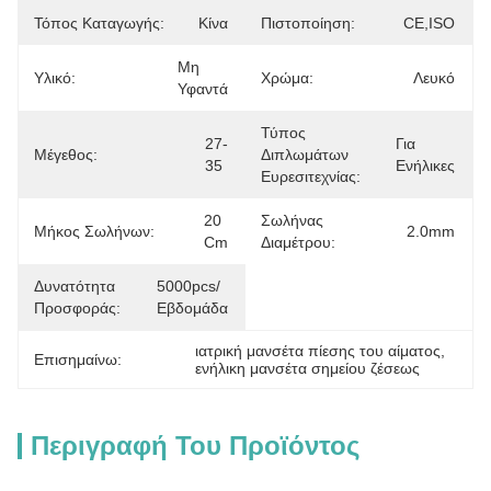
Τόπος Καταγωγής:
Κίνα
Πιστοποίηση:
CE,ISO
Μη 
Υλικό:
Χρώμα:
Λευκό
Υφαντά
Τύπος
27-
Για 
Μέγεθος:
Διπλωμάτων
35
Ενήλικες
Ευρεσιτεχνίας:
20 
Σωλήνας
Μήκος Σωλήνων:
2.0mm
Cm
Διαμέτρου:
Δυνατότητα
5000pcs/
Προσφοράς:
Εβδομάδα
ιατρική μανσέτα πίεσης του αίματος
, 
Επισημαίνω:
ενήλικη μανσέτα σημείου ζέσεως
Περιγραφή Του Προϊόντος