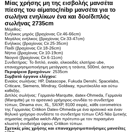
Μίας χρήσης μη της εισβολής μανσέτα
πίεσης του αίματος/nibp μανσέτα για το
σωλήνα ενηλίκων ένα και δύο/διπλός
σωλήνας 2735cm
Μέγεθος:
Ενήλικος μηρός (βραχίονας Cir.46-66cm)
Μεγάλος ενήλικος (βραχίονας Cir.33-47cm)
Ενήλικος (βραχίονας Cir.25-35cm)
Παιδί (βραχίονας Cir.18-26cm)
Νήπιο (βραχίονας Cir.10-19cm)
Νεογνό (βραχίονας Cir.6-11cm)
Συνδετήρας: Το διπλό, ενιαίο, ελικοειδές ελατήριο ube,
επαναχρησιμοποιήσιμη μετάγγιση η τσάντα, 500ml, άσπρο
Περιφέρεια βραχιόνων
: 2535cm
Συμβατά όργανα ελέγχου:
Ενιαίος σωλήνας: HP, Datascope, Fukuda Denshi, Spacelabs,
Criticare, Siemens, Mindray, Goldway, πρωτόκολλο και ούτω
καθεξής.
Διπλός σωλήνας: Γερμανία-Marqutte, datex-Ohmeda, Γερμανία
(Marqutte) με το αρσενικό γρήγορος-συνδέει το συνδετήρα
τύπων, Dinama συν, XL, SX/XP, 8100 σειρές, κάθε corometrics
της Γερμανίας Critikon Datex-Ohmeda-με ένα αρσενικό και έναν
θηλυκό γρήγορο συνδέστε το συνδετήρα τύπων CAS Νέα ζωτικής
σημασίας σημάδια welch-Allyn πρότυπο-με τον περασμένο
κλωστή συνδετήρα ύφους Critikon τύπων.
Σχετικές μίας χρήσης και επαναχρησιμοποιήσιμες μανσέτες