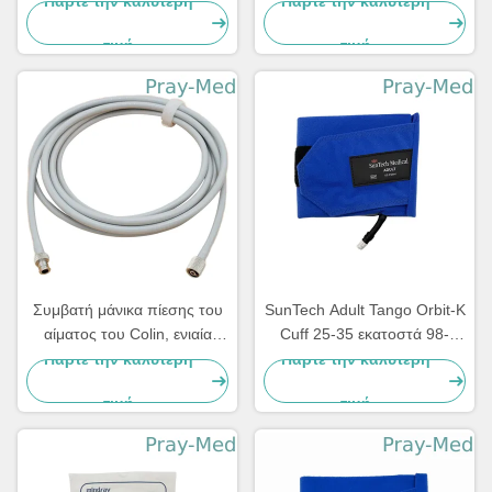
Πάρτε την καλύτερη
Πάρτε την καλύτερη
μεγέθους 33 - 47cm
ελέγχου μέγεθος 10 - 19cm
τιμή
τιμή
Συμβατή μάνικα πίεσης του
SunTech Adult Tango Orbit-K
αίματος του Colin, ενιαία
Cuff 25-35 εκατοστά 98-
Nibp μάνικα 4.0mm PVC
0061-02
Πάρτε την καλύτερη
Πάρτε την καλύτερη
διάμετρος
τιμή
τιμή