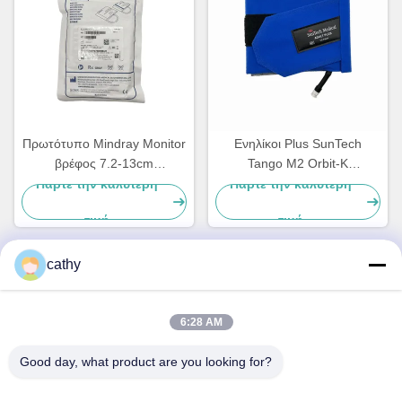
Πρωτότυπο Mindray Monitor
Ενηλίκοι Plus SunTech
βρέφος 7.2-13cm
Tango M2 Orbit-K
Πυροσβεστική μανσέτα
Αιμορραγικές χειροπέδες 27-
Πάρτε την καλύτερη
Πάρτε την καλύτερη
επαναχρησιμοποιήσιμη
40cm 98-0061-05
τιμή
τιμή
CM1201
cathy
Γρήγορη επικοινωνία
6:28 AM
Διεύθυνση
Good day, what product are you looking for?
4ος-5ος όροφος, κτίριο 3,19 North Danzi Road, οδός
Kengzi, Pingshan Dist, Shenzhen, Κίνα