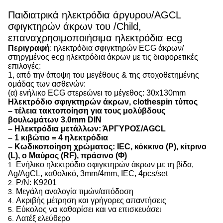
Παιδιατρικά ηλεκτρόδια άργυρου/AGCL
σφιγκτηρών άκρων του /Child,
επαναχρησιμοποιήσιμα ηλεκτρόδια ecg
Περιγραφή
: ηλεκτρόδια σφιγκτηρών ECG άκρων/
στηργμένος ecg ηλεκτρόδια άκρων με τις διαφορετικές
επιλογές:
1, από την άποψη του μεγέθους & της στοχοθετημένης
ομάδας των ασθενών:
(α) ενήλικο ECG στερεώνει το μέγεθος: 30x130mm
Ηλεκτρόδιο σφιγκτηρών άκρων, clothespin τύπος
– τέλεια τακτοποίηση για τους μολύβδους
βουλωμάτων 3.0mm DIN
– Ηλεκτρόδια μετάλλων: ΆΡΓΥΡΟΣ/AGCL
– 1 κιβώτιο = 4 ηλεκτρόδια
– Κωδικοποίηση χρώματος: IEC, κόκκινο (Ρ), κίτρινο
(L), ο Μαύρος (RF), πράσινο (Φ)
Ενήλικο ηλεκτρόδιο σφιγκτηρών άκρων με τη βίδα,
1.
Ag/AgCL, καθολικό, 3mm/4mm, IEC, 4pcs/set
P/N: K9201
2.
Μεγάλη αναλογία τιμών/απόδοση
3.
Ακριβής μέτρηση και γρήγορες απαντήσεις
4.
Εύκολος να καθαρίσει και να επισκευάσει
5.
Λατέξ ελεύθερο
6.