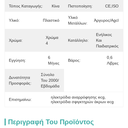
Τόπος Καταγωγής:
Κίνα
Πιστοποίηση:
CE,ISO
Υλικό
Υλικό:
Πλαστικό
Άργυρος/agcl
Μετάλλων:
Ενήλικος 
Χρώμα 
Χρώμα:
Κατάλληλο:
Και 
4
Παιδιατρικός
6 
0,6 
Εγγύηση:
Βάρος:
Μήνες
Λίβρες
Σύνολο 
Δυνατότητα
Του 2000/
Προσφοράς:
Εβδομάδα
ηλεκτρόδια αναρρόφησης ecg
, 
Επισημαίνω:
ηλεκτρόδια σφιγκτηρών άκρων ecg
Περιγραφή Του Προϊόντος