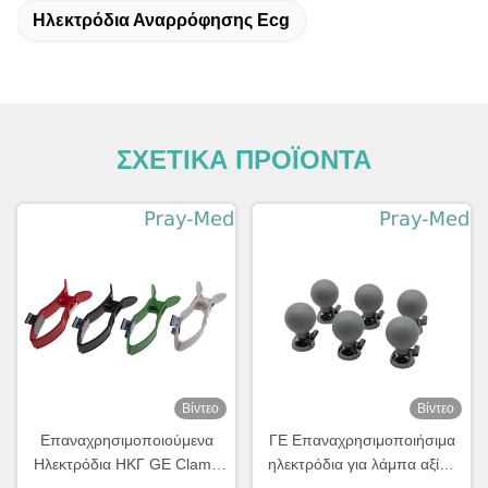
Ηλεκτρόδια Αναρρόφησης Ecg
ΣΧΕΤΙΚΑ ΠΡΟΪΟΝΤΑ
Βίντεο
Βίντεο
Επαναχρησιμοποιούμενα
ΓΕ Επαναχρησιμοποιήσιμα
Ηλεκτρόδια ΗΚΓ GE Clamp
ηλεκτρόδια για λάμπα αξίας
Άκρων AHA VALUE 4/ΣΕΤ
6/σετ 2104783-001