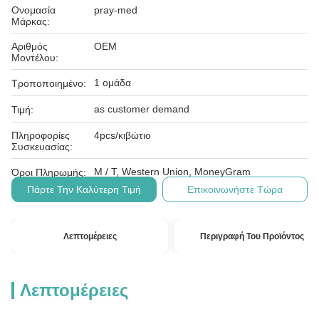
Ονομασία
pray-med
Μάρκας:
Αριθμός
OEM
Μοντέλου:
1 ομάδα
Τροποποιημένο:
as customer demand
Τιμή:
Πληροφορίες
4pcs/κιβώτιο
Συσκευασίας:
Μ / Τ, Western Union, MoneyGram
Όροι Πληρωμής:
Πάρτε Την Καλύτερη Τιμή
Επικοινωνήστε Τώρα
Λεπτομέρειες
Περιγραφή Του Προϊόντος
Λεπτομέρειες