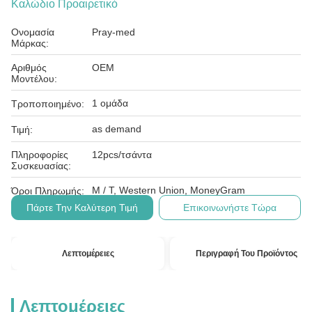
Καλώδιο Προαιρετικό
Ονομασία
Pray-med
Μάρκας:
Αριθμός
OEM
Μοντέλου:
1 ομάδα
Τροποποιημένο:
as demand
Τιμή:
Πληροφορίες
12pcs/τσάντα
Συσκευασίας:
Μ / Τ, Western Union, MoneyGram
Όροι Πληρωμής:
Πάρτε Την Καλύτερη Τιμή
Επικοινωνήστε Τώρα
Λεπτομέρειες
Περιγραφή Του Προϊόντος
Λεπτομέρειες