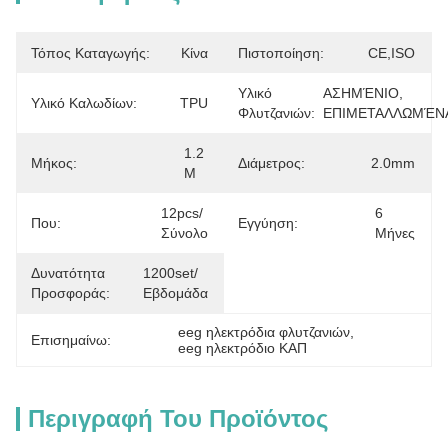
Τόπος Καταγωγής:
Κίνα
Πιστοποίηση:
CE,ISO
Υλικό
ΑΣΗΜΈΝΙΟ, 
Υλικό Καλωδίων:
TPU
Φλυτζανιών:
ΕΠΙΜΕΤΑΛΛΩΜΈΝ
1.2 
Μήκος:
Διάμετρος:
2.0mm
M
12pcs/
6 
Που:
Εγγύηση:
Σύνολο
Μήνες
Δυνατότητα
1200set/
Προσφοράς:
Εβδομάδα
eeg ηλεκτρόδια φλυτζανιών
, 
Επισημαίνω:
eeg ηλεκτρόδιο ΚΑΠ
Περιγραφή Του Προϊόντος