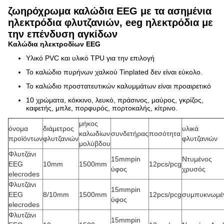
ζωηρόχρωμα καλώδια EEG με τα ασημένια
ηλεκτρόδια φλυτζανιών, eeg ηλεκτρόδια με
την επένδυση αγκίδων
Καλώδια ηλεκτροδίων EEG
Υλικό PVC και υλικό TPU για την επιλογή
Το καλώδιο πυρήνων χαλκού Tinplated δεν είναι εύκολο.
Το καλώδιο προστατευτικών καλυμμάτων είναι προαιρετικό
10 χρώματα, κόκκινο, λευκό, πράσινος, μαύρος, γκρίζος,
καφετής, μπλε, πορφυρός, πορτοκαλής, κίτρινο.
μήκος
όνομα
διάμετρος
υλικά
καλωδίων
συνδετήρας
ποσότητα
προϊόντων
φλυτζανιών
φλυτζανιών
μολύβδου
Φλυτζάνι
15mmpin
Ντυμένος
EEG
10mm
1500mm
12pcs/pcg
ύφος
χρυσός
elecrodes
Φλυτζάνι
15mmpin
EEG
8/10mm
1500mm
12pcs/pcg
συμπυκνωμέ
ύφος
elecrodes
Φλυτζάνι
15mmpin