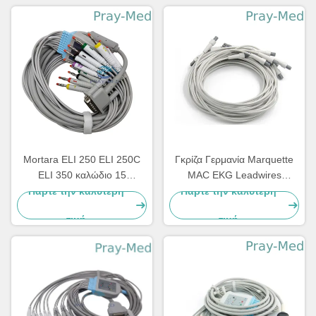
Mortara ELI 250 ELI 250C
Γκρίζα Γερμανία Marquette
ELI 350 καλώδιο 15
MAC EKG Leadwires
ΚΑΡΦΊΤΣΑ 3.6m EKG
420101-002 10 AHA 1.2M
Πάρτε την καλύτερη
Πάρτε την καλύτερη
μόλυβδος 10
τιμή
τιμή