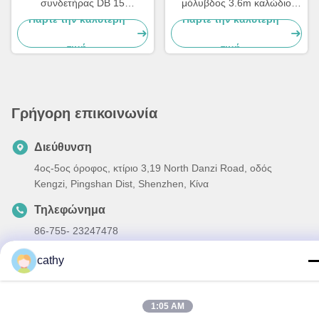
συνδετήρας DB 15
μόλυβδος 3.6m καλώδιο
μολύβδου IEC 10 καλωδίων
EKG με το τέλος 63050074
Πάρτε την καλύτερη
Πάρτε την καλύτερη
AHA EKG
μπανανών 63050075 PC-
τιμή
τιμή
104
Γρήγορη επικοινωνία
Διεύθυνση
4ος-5ος όροφος, κτίριο 3,19 North Danzi Road, οδός
Kengzi, Pingshan Dist, Shenzhen, Κίνα
Τηλεφώνημα
86-755- 23247478
Ηλεκτρονικό
cathy
info@pray-med.com
1:05 AM