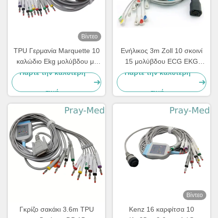
Βίντεο
TPU Γερμανία Marquette 10
Ενήλικος 3m Zoll 10 σκοινί
καλώδιο Ekg μολύβδου με
15 μολύβδου ECG EKG
την μπανάνα 4,0 2029893-
καρφίτσα για το Μ και το Ε
Πάρτε την καλύτερη
Πάρτε την καλύτερη
001
Serie
τιμή
τιμή
Βίντεο
Γκρίζο σακάκι 3.6m TPU
Kenz 16 καρφίτσα 10