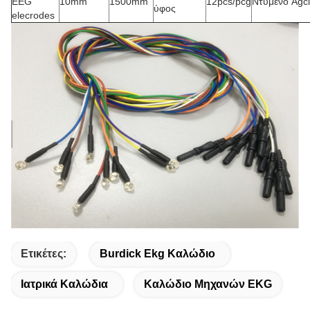
EEG
10mm
1500mm
12pcs/pcg
Ντυμένο Agcl
ύφος
elecrodes
Ετικέτες:
Burdick Ekg Καλώδιο
Ιατρικά Καλώδια
Καλώδιο Μηχανών EKG