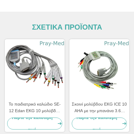
ΣΧΕΤΙΚΑ ΠΡΟΪΟΝΤΑ
Το παιδιατρικό καλώδιο SE-
Σκοινί μολύβδου EKG ICE 10
12 Edan EKG 10 μολύβδου
AHA με την μπανάνα 3.6m
εκφράζει το σακάκι SE-1200
DB 15 συνδετήρας Newtech
Πάρτε την καλύτερη
Πάρτε την καλύτερη
3.6m TPU
1206
τιμή
τιμή