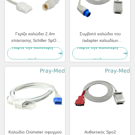
Γκρίζο καλώδιο 2.4m
Συμβατό καλώδιο του
επέκτασης Schiller SpO2
/adapter καλωδίων
συνδετήρας καρφιτσών 8 8ft
επέκτασης Biolight
Πάρτε την καλύτερη
Πάρτε την καλύτερη
M9500/M9000/M7000/M8000
τιμή
τιμή
με 12pin
Καλώδιο Oximeter σφυγμού
Ανθεκτικός Spo2