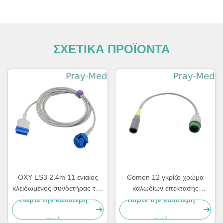
ΣΧΕΤΙΚΑ ΠΡΟΪΟΝΤΑ
OXY ES3 2.4m 11 ενιαίος
Comen 12 γκρίζο χρώμα
κλειδωμένος συνδετήρας της
καλωδίων επέκτασης
Γερμανίας καλωδίων
αισθητήρων καλωδίων Spo2
Πάρτε την καλύτερη
Πάρτε την καλύτερη
επέκτασης καρφιτσών Spo2
προσαρμοστών καρφιτσών
τιμή
τιμή
Spo2