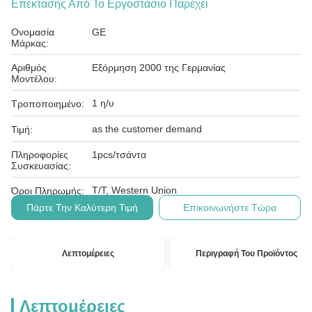
Επέκτασης Από Το Εργοστάσιο Παρέχει
Ονομασία
GE
Μάρκας:
Αριθμός
Εξόρμηση 2000 της Γερμανίας
Μοντέλου:
1 η/υ
Τροποποιημένο:
as the customer demand
Τιμή:
Πληροφορίες
1pcs/τσάντα
Συσκευασίας:
T/T, Western Union
Όροι Πληρωμής:
Πάρτε Την Καλύτερη Τιμή
Επικοινωνήστε Τώρα
Λεπτομέρειες
Περιγραφή Του Προϊόντος
Λεπτομέρειες