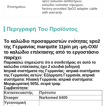
spo2 καλώδιο αισθητήρων
, 
καλώδιο oximeter σφυγμού
, 
Επισημαίνω:
factory-provided SpO2 adapter cable 
with warranty
Περιγραφή Του Προϊόντος
Το καλώδιο προσαρμοστών ενότητας spo2
της Γερμανίας marqutte 11pin μη -μη-OXI/
το καλώδιο επέκτασης από το εργοστάσιο
παρέχει
Παρακαλώ σημειώστε ότι ο συνδετήρας σε αυτό το
καλώδιο επέκτασης έχει 2 κλειδιά (οδηγοί)
Ιατρικά συστήματα της Γερμανίας: ιατρικά συστήματα
της Γερμανίας αετών: Εξόρμηση Γερμανία, ιατρικά
συστήματα: Ηλιακή Γερμανία, ιατρικά συστήματα:
Μορφωματική 50SL σειρά τραμ
Συμβατότητα:
Κατασκευαστής
Πρότυπο
Draeger
Narkomed 6400
Υγειονομική