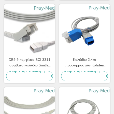
DB9 9 καρφίτσα BCI 3311
Καλώδιο 2.4m
συμβατό καλώδιο Smiths
προσαρμοστών Kohden
επέκτασης Spo2 ιατρικό
Spo2 Nihon 14 σακάκι
Πάρτε την καλύτερη
Πάρτε την καλύτερη
καρφιτσών jl-900P TPU
τιμή
τιμή