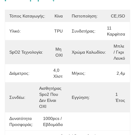
Τόπος Καταγωγής:
Κίνα
Πιστοποίηση:
CE,ISO
11 
Υλικό:
TPU
Συνδετήρας:
Καρφίτσα
Μπλε 
Μη 
SpO2 Τεχνολογία:
Χρώμα Καλωδίου:
/ Γκρι 
OXI
Λευκό
4,0 
Διάμετρος:
Μήκος:
2,4μ
Χλστ
Αισθητήρας 
Spo2 Που 
1 
Συνδέω:
Εγγύηση:
Δεν Είναι 
Έτος
OXI
Δυνατότητα
1000pcs / 
Προσφοράς:
Εβδομάδα