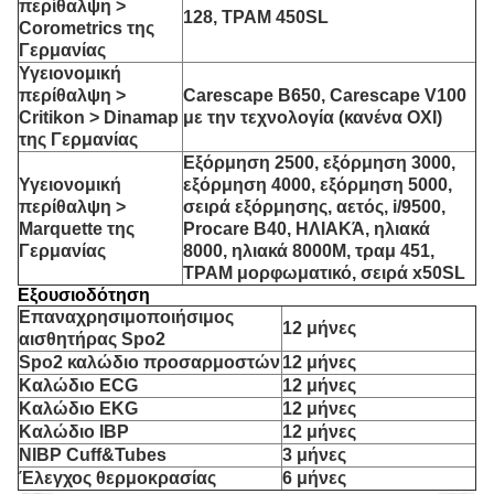
περίθαλψη >
128, ΤΡΑΜ 450SL
Corometrics της
Γερμανίας
Υγειονομική
περίθαλψη >
Carescape B650, Carescape V100
Critikon > Dinamap
με την τεχνολογία (κανένα OXI)
της Γερμανίας
Εξόρμηση 2500, εξόρμηση 3000,
Υγειονομική
εξόρμηση 4000, εξόρμηση 5000,
περίθαλψη >
σειρά εξόρμησης, αετός, i/9500,
Marquette της
Procare B40, ΗΛΙΑΚΆ, ηλιακά
Γερμανίας
8000, ηλιακά 8000M, τραμ 451,
ΤΡΑΜ μορφωματικό, σειρά x50SL
Εξουσιοδότηση
Επαναχρησιμοποιήσιμος
12 μήνες
αισθητήρας Spo2
Spo2 καλώδιο προσαρμοστών
12 μήνες
Καλώδιο ECG
12 μήνες
Καλώδιο EKG
12 μήνες
Καλώδιο IBP
12 μήνες
NIBP Cuff&Tubes
3 μήνες
Έλεγχος θερμοκρασίας
6 μήνες