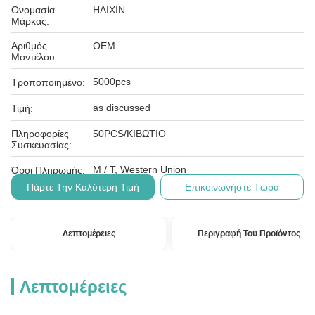
Ονομασία
HAIXIN
Μάρκας:
Αριθμός
OEM
Μοντέλου:
5000pcs
Τροποποιημένο:
as discussed
Τιμή:
Πληροφορίες
50PCS/ΚΙΒΩΤΙΟ
Συσκευασίας:
Μ / Τ, Western Union
Όροι Πληρωμής:
Πάρτε Την Καλύτερη Τιμή
Επικοινωνήστε Τώρα
Λεπτομέρειες
Περιγραφή Του Προϊόντος
Λεπτομέρειες