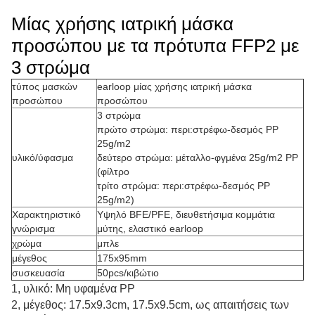
Μίας χρήσης ιατρική μάσκα
προσώπου με τα πρότυπα FFP2 με
3 στρώμα
τύπος μασκών
earloop μίας χρήσης ιατρική μάσκα
προσώπου
προσώπου
3 στρώμα
πρώτο στρώμα: περι:στρέφω-δεσμός PP
25g/m2
υλικό/ύφασμα
δεύτερο στρώμα: μέταλλο-φγμένα 25g/m2 PP
(φίλτρο
τρίτο στρώμα: περι:στρέφω-δεσμός PP
25g/m2)
Χαρακτηριστικό
Υψηλό BFE/PFE, διευθετήσιμα κομμάτια
γνώρισμα
μύτης, ελαστικό earloop
χρώμα
μπλε
μέγεθος
175x95mm
συσκευασία
50pcs/κιβώτιο
1, υλικό: Μη υφαμένα PP
2, μέγεθος: 17.5x9.3cm, 17.5x9.5cm, ως απαιτήσεις των