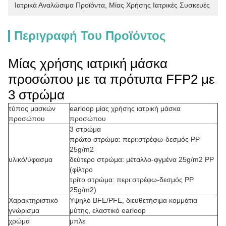
Ιατρικά Αναλώσιμα Προϊόντα
, 
Μίας Χρήσης Ιατρικές Συσκευές
Περιγραφή Του Προϊόντος
Μίας χρήσης ιατρική μάσκα
προσώπου με τα πρότυπα FFP2 με
3 στρώμα
τύπος μασκών
earloop μίας χρήσης ιατρική μάσκα
προσώπου
προσώπου
3 στρώμα
πρώτο στρώμα: περι:στρέφω-δεσμός PP
25g/m2
υλικό/ύφασμα
δεύτερο στρώμα: μέταλλο-φγμένα 25g/m2 PP
(φίλτρο
τρίτο στρώμα: περι:στρέφω-δεσμός PP
25g/m2)
Χαρακτηριστικό
Υψηλό BFE/PFE, διευθετήσιμα κομμάτια
γνώρισμα
μύτης, ελαστικό earloop
χρώμα
μπλε