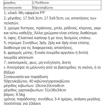
μέγεθος
175x95mm
συσκευασία
50pcs/κιβώτιο
1, υλικό: Μη υφαμένα PP
2, μέγεθος: 17.5x9.3cm, 17.5x9.5cm, ως απαιτήσεις των
πελατών.
3, χρώμα: Άσπρος, πράσινος, μπλε, ρόδινος, κίτρινος, γκρι
και ούτω καθεξής. Άλλα χρώματα είναι επίσης διαθέσιμα.
4, ύφος: Ελαστικό
earloop
ή με τους δεσμούς επάνω.
5, στρώμα: Συνήθως 3ply, 2ply και 4ply είναι επίσης
διαθέσιμα για τις διαφορετικές απαιτήσεις.
6, φραγμός μύτης: Ενιαία λουρίδα αργιλίου ή διπλή
λουρίδα alminium
7, οικονομικός, φως, μη-ενόχληση, άνετη
Αποτρέψτε τη μόλυνση από τα βακτηρίδια, τη σκόνη, ή το
8.
βήξιμο
Συσκευασία και παράδοση
50pcs/κιβώτιο, 40 κιβώτιο/χαρτοκιβώτιο
μέγεθος κιβωτίων: 18cmx10cmx8cm
μέγεθος χαρτοκιβωτίων: 51x38x34cm
βάρος: 9.5kg
χρόνος παράδοσης: συνήθως 3-4 ημέρες, ανάγκη μεγάλης
ποσότητας για 10days