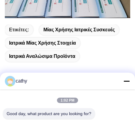
Ετικέτες:
Μίας Χρήσης Ιατρικές Συσκευές
Ιατρικά Μίας Χρήσης Στοιχεία
Ιατρικά Αναλώσιμα Προϊόντα
cathy
Γρήγορη επικοινωνία
1:02 PM
Διεύθυνση
Good day, what product are you looking for?
4ος-5ος όροφος, κτίριο 3,19 North Danzi Road, οδός
Kengzi, Pingshan Dist, Shenzhen, Κίνα
Τηλεφώνημα