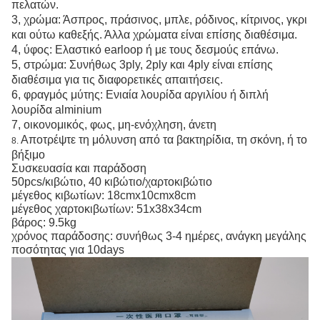
πελατών.
3, χρώμα: Άσπρος, πράσινος, μπλε, ρόδινος, κίτρινος, γκρι
και ούτω καθεξής. Άλλα χρώματα είναι επίσης διαθέσιμα.
4, ύφος: Ελαστικό
earloop
ή με τους δεσμούς επάνω.
5, στρώμα: Συνήθως 3ply, 2ply και 4ply είναι επίσης
διαθέσιμα για τις διαφορετικές απαιτήσεις.
6, φραγμός μύτης: Ενιαία λουρίδα αργιλίου ή διπλή
λουρίδα alminium
7, οικονομικός, φως, μη-ενόχληση, άνετη
Αποτρέψτε τη μόλυνση από τα βακτηρίδια, τη σκόνη, ή το
8.
βήξιμο
Συσκευασία και παράδοση
50pcs/κιβώτιο, 40 κιβώτιο/χαρτοκιβώτιο
μέγεθος κιβωτίων: 18cmx10cmx8cm
μέγεθος χαρτοκιβωτίων: 51x38x34cm
βάρος: 9.5kg
χρόνος παράδοσης: συνήθως 3-4 ημέρες, ανάγκη μεγάλης
ποσότητας για 10days