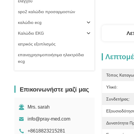
ελέγχου
spo2 καλώδιο προσαρμοστών
καλώδιο ecg
Λε
Καλώδιο EKG
ιατρικός εξοπλισμός
επαναχρησιμοποιήσιμα ηλεκτρόδια
Λεπτομέ
ecg
Της εισβολής καλώδιο πίεσης του
Τόπος Καταγω
αίματος
Υλικό:
Επικοινωνήστε μαζί μας
μη της εισβολής μανσέτα πίεσης του
αίματος
Συνδετήρας:
Εξαρτήματα εξοπλισμού
Mrs. sarah
Εξουσιοδότησ
Electrosurgical
info@pray-med.com
Δυνατότητα Π
Υπομονετική στάση οργάνων ελέγχου
+8618823215281