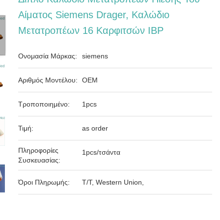
Αίματος Siemens Drager, Καλώδιο
Μετατροπέων 16 Καρφιτσών IBP
Ονομασία Μάρκας:
siemens
Αριθμός Μοντέλου:
OEM
Τροποποιημένο:
1pcs
Τιμή:
as order
Πληροφορίες
1pcs/τσάντα
Συσκευασίας:
Όροι Πληρωμής:
T/T, Western Union,