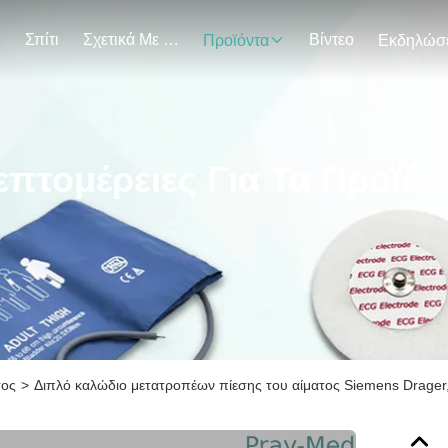
Σπίτι
Σχετικά Με Εμάς
Βίντεο
Προϊόντα
επτομέρειες Για Τα Προϊόν
τος
>
Διπλό καλώδιο μετατροπέων πίεσης του αίματος Siemens Drager