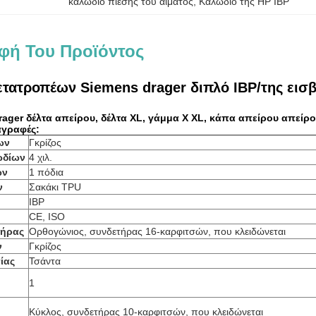
καλώδιο πίεσης του αίματος
, 
Καλώδιο της HP IBP
φή Του Προϊόντος
τατροπέων Siemens drager διπλό IBP/της ει
rager δέλτα απείρου, δέλτα XL, γάμμα Χ XL, κάπα απείρου απείρ
αγραφές:
ων
Γκρίζος
ωδίων
4 χιλ.
ων
1 πόδια
ν
Σακάκι TPU
IBP
CE, ISO
τήρας
Ορθογώνιος, συνδετήρας 16-καρφιτσών, που κλειδώνεται
ν
Γκρίζος
ίας
Τσάντα
1
Κύκλος, συνδετήρας 10-καρφιτσών, που κλειδώνεται