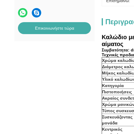
Επισημαίνω:
Περιγρα
Επικοινωνήστε τώρα
Καλώδιο με
αίματος
Συμβατότητα: d
Τεχνικές προδι
Χρώμα καλωδί
Διάμετρος καλ
Μήκος καλωδί
Υλικό καλωδίω
Κατηγορία
Πιστοποιήσεις
Ακραίος συνδε
Χρώμα μανικώ
Τύπος συσκευσ
Συσκευάζοντας
μονάδα
Κεντρικός