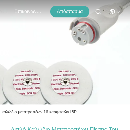
Επικοινωνήστε Μαζί Μας
Απόσπασμα
Εκδηλώσεις
τα
, καλώδιο μετατροπέων 16 καρφιτσών IBP
Διπλό Καλώδιο Μετατροπέων Πίεσης Του